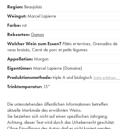
Region:
Beaujolais
Weingut:
Marcel Lapierre
Farbe:
rot
Rebsorten:
Gamay
Welcher Wein zum Essen?
Pâtés et terrines
,
Grenadins de
veau braisés
,
Carré de porc et petits légumes
Appellation:
Morgon
Eigentümer:
Marcel Lapierre (Domaine)
Produktionsmethode:
triple A und biologisch
Mehr erfahren …
Trinktemperatur:
15°
Die untenstehenden öffentlichen Informationen betreffen
aktuelle Merkmale des erwähnten Weins.
Sie beziehen sich nicht auf einen spezifischen Jahrgang.
Achtung, dieser Text wird durch das Urheberrecht geschützt.
Ohne Einwilligung des Autors darf er nicht kopiert werden.