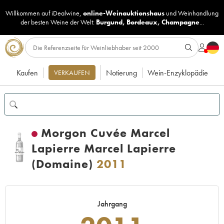
Willkommen auf iDealwine,
online-Weinauktionshaus
und
Weinhandlung
der besten Weine der Welt:
Burgund
,
Bordeaux
,
Champagne
...
Kaufen
Notierung
Wein-Enzyklopädie
VERKAUFEN
Morgon Cuvée Marcel
Lapierre Marcel Lapierre
(Domaine)
2011
Jahrgang