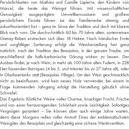
Persönlichkeiten von Mathieu und Camille Lapierre, den Kindern von
Marcel, die heute das Weingut führen. Mit wissenschaftlicher
Genauigkeit, ausgeprägtem Umweltbewusstsein und großem
persönlichem Einsatz führen sie das Familienerbe stimmig und
zukunftsorientiert fort – ganz im Sinne der Tradition und doch mit klarem
Blick nach vorn. Die durchschnittlich 60 bis 70 Jahre alten, sortenreinen
Gamay-Reben erstrecken sich über 18 Hektar. Nach händischer Ernte
und sorgfältiger Sortierung erfolgt die Weinherstellung fast ganz
natürlich, nach der Tradition des Beaujolais, in der ganzen Traube, um
anschließend die halb-karbonische Gärung wirken zu lassen. Der
Ausbau findet, je nach Wein, in mehr als 100 Jahre alten Fudern, in 228
Liter fassenden Barriques (4 bis 5, und mitunter bis zu 27 Jahre alt), oder
in Glasfasertanks statt (Beaujolais Village). Um den Wein geschmacklich
nicht zu beeinflussen, wird kein neues Holz verwendet, bei einem in
Frage kommenden Jahrgang erfolgt die Herstellung gänzlich ohne
Schwefel.
Das Ergebnis: Köstliche Weine voller Charme, knackiger Frucht, Frische
und von einer herausragenden Schönheit sowie Leichtigkeit. Sofortiges
Vergnügen garantiert – Sie können aber auch einige Jahre warten,
denn diese Morgons reifen voller Anmut! Eines der emblematischsten