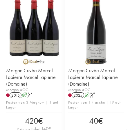
Morgon Cuvée Marcel
Morgon Cuvée Marcel
Lapierre Marcel Lapierre
Lapierre Marcel Lapierre
(Domaine)
(Domaine)
Morgon AOC
Morgon AOC
2015
A
S
2025
A
S
Posten von 3 Magnum | 1 auf
Posten von 1 Flasche | 19 auf
Lager
Lager
420
€
40
€
140
€
Preis pro Einheit