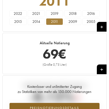
2011
2022
2021
2019
2018
2016
2015
2014
2011
2009
2005
1999
Aktuelle Notierung
69
€
(Größe 0,75 Liter)
+
Aktuelle Entwicklung der Preisnotierung
Kostenloser und unlimitierter Zugang
-8.12%
zu Statistiken von mehr als 150.000 Notierungen
Preisabfall des Jahrgangs 2011 im Jahr 2026 im Vergleich zum Jahr
PREISNOTIERUNGSDETAILS