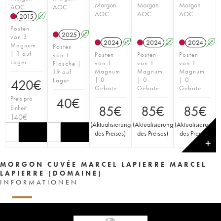
Morgon
Morgon
Morgon
AOC
AOC
AOC
AOC
AOC
2015
A
S
Posten
2025
A
S
von 3
2024
A
S
2024
A
S
2024
A
Magnum
Posten
| 1 auf
Posten
Posten
Posten
von 1
Lager
von 1
von 1
von 1
Flasche |
Magnum
Magnum
Magnum
19 auf
| 0
| 0
| 0
Lager
420
€
Gebote
Gebote
Gebote
Preis pro
40
€
85
€
85
€
85
€
Einheit
140
€
(
Aktualisierung
(
Aktualisierung
(
Aktualisierung
des Preises
)
des Preises
)
des Preises
)
✕
MORGON CUVÉE MARCEL LAPIERRE MARCEL
LAPIERRE (DOMAINE)
INFORMATIONEN