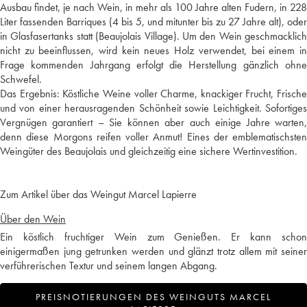
Ausbau findet, je nach Wein, in mehr als 100 Jahre alten Fudern, in 228
Liter fassenden Barriques (4 bis 5, und mitunter bis zu 27 Jahre alt), oder
in Glasfasertanks statt (Beaujolais Village). Um den Wein geschmacklich
nicht zu beeinflussen, wird kein neues Holz verwendet, bei einem in
Frage kommenden Jahrgang erfolgt die Herstellung gänzlich ohne
Schwefel.
Das Ergebnis: Köstliche Weine voller Charme, knackiger Frucht, Frische
und von einer herausragenden Schönheit sowie Leichtigkeit. Sofortiges
Vergnügen garantiert – Sie können aber auch einige Jahre warten,
denn diese Morgons reifen voller Anmut! Eines der emblematischsten
Zum Artikel über das Weingut Marcel Lapierre
Über den Wein
Ein köstlich fruchtiger Wein zum Genießen. Er kann schon
einigermaßen jung getrunken werden und glänzt trotz allem mit seiner
verführerischen Textur und seinem langen Abgang.
PREISNOTIERUNGEN DES WEINGUTS MARCEL