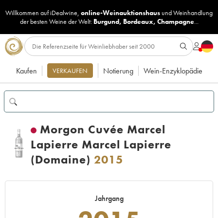
Willkommen auf iDealwine,
online-Weinauktionshaus
und
Weinhandlung
der besten Weine der Welt:
Burgund
,
Bordeaux
,
Champagne
...
Kaufen
Notierung
Wein-Enzyklopädie
VERKAUFEN
Morgon Cuvée Marcel
Lapierre Marcel Lapierre
(Domaine)
2015
Jahrgang