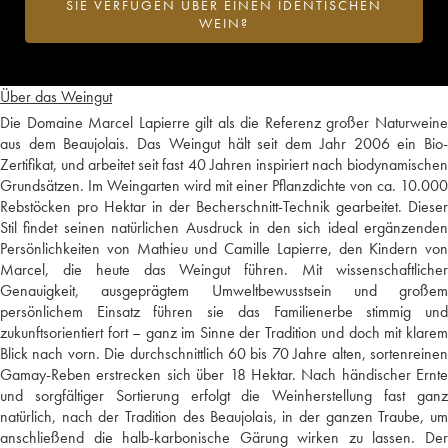
SIE VERFÜGEN ÜBER EINEN IDENTISCHEN
WEIN?
Über das Weingut
Die Domaine Marcel Lapierre gilt als die Referenz großer Naturweine
aus dem Beaujolais. Das Weingut hält seit dem Jahr 2006 ein Bio-
Zertifikat, und arbeitet seit fast 40 Jahren inspiriert nach biodynamischen
Grundsätzen. Im Weingarten wird mit einer Pflanzdichte von ca. 10.000
Rebstöcken pro Hektar in der Becherschnitt-Technik gearbeitet. Dieser
Stil findet seinen natürlichen Ausdruck in den sich ideal ergänzenden
Persönlichkeiten von Mathieu und Camille Lapierre, den Kindern von
Marcel, die heute das Weingut führen. Mit wissenschaftlicher
Genauigkeit, ausgeprägtem Umweltbewusstsein und großem
persönlichem Einsatz führen sie das Familienerbe stimmig und
zukunftsorientiert fort – ganz im Sinne der Tradition und doch mit klarem
Blick nach vorn. Die durchschnittlich 60 bis 70 Jahre alten, sortenreinen
Gamay-Reben erstrecken sich über 18 Hektar. Nach händischer Ernte
und sorgfältiger Sortierung erfolgt die Weinherstellung fast ganz
natürlich, nach der Tradition des Beaujolais, in der ganzen Traube, um
anschließend die halb-karbonische Gärung wirken zu lassen. Der