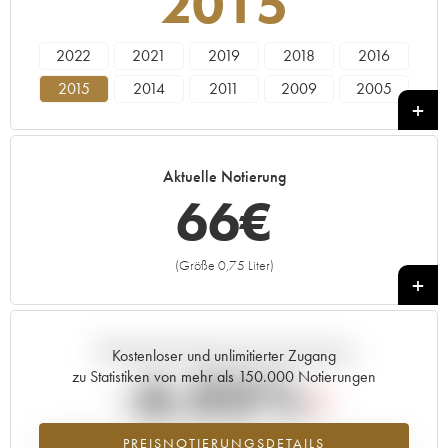
2015
2022
2021
2019
2018
2016
2015
2014
2011
2009
2005
1999
Aktuelle Notierung
66
€
(Größe 0,75 Liter)
+
Aktuelle Entwicklung der Preisnotierung
Kostenloser und unlimitierter Zugang
-6.03%
zu Statistiken von mehr als 150.000 Notierungen
Preisabfall des Jahrgangs 2015 im Jahr 2026 im Vergleich zum Jahr
PREISNOTIERUNGSDETAILS