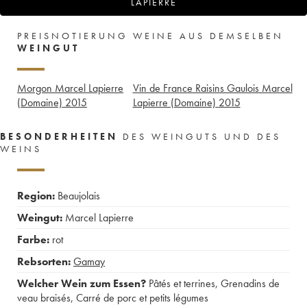
LAPIERRE
PREISNOTIERUNG WEINE AUS DEMSELBEN
WEINGUT
Morgon Marcel Lapierre
Vin de France Raisins Gaulois Marcel
(Domaine)
2015
Lapierre (Domaine)
2015
BESONDERHEITEN
DES WEINGUTS UND DES
WEINS
Region:
Beaujolais
Weingut:
Marcel Lapierre
Farbe:
rot
Rebsorten:
Gamay
Welcher Wein zum Essen?
Pâtés et terrines
,
Grenadins de
veau braisés
,
Carré de porc et petits légumes