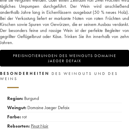
ehe sie vergoren werden. Über einen Zeitraum von zwei Wochen wird
tägliches Umpumpen durchgeführt. Der Wein wird anschließend
anderthalb Jahre lang in Eichenfässern ausgebaut (50 % neues Holz).
Bei der Verkostung liefert er markante Noten von roten Früchten und
Kirschen sowie Spuren von Gewürzen, die er seinem Ausbau verdankt.
Der besonders feine und rassige Wein ist der perfekte Begleiter von
gegrillter Geflügelbrust oder Käse. Trinken Sie ihn innerhalb von zehn
Jahren.
PREISNOTIERUNGEN DES WEINGUTS DOMAINE
JAEGER DEFAIX
BESONDERHEITEN
DES WEINGUTS UND DES
WEINS
Region:
Burgund
Weingut:
Domaine Jaeger Defaix
Farbe:
rot
Rebsorten:
Pinot Noir