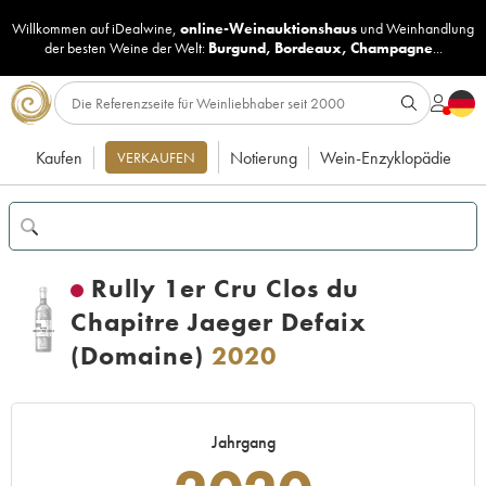
Willkommen auf iDealwine,
online-Weinauktionshaus
und
Weinhandlung
der besten Weine der Welt:
Burgund
,
Bordeaux
,
Champagne
...
Kaufen
Notierung
Wein-Enzyklopädie
VERKAUFEN
Rully 1er Cru Clos du
Chapitre Jaeger Defaix
(Domaine)
2020
Jahrgang