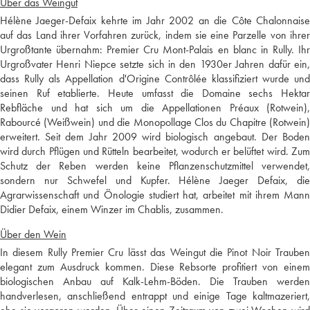
Über das Weingut
Hélène Jaeger-Defaix kehrte im Jahr 2002 an die Côte Chalonnaise
auf das Land ihrer Vorfahren zurück, indem sie eine Parzelle von ihrer
Urgroßtante übernahm: Premier Cru Mont-Palais en blanc in Rully. Ihr
Urgroßvater Henri Niepce setzte sich in den 1930er Jahren dafür ein,
dass Rully als Appellation d'Origine Contrôlée klassifiziert wurde und
seinen Ruf etablierte. Heute umfasst die Domaine sechs Hektar
Rebfläche und hat sich um die Appellationen Préaux (Rotwein),
Rabourcé (Weißwein) und die Monopollage Clos du Chapitre (Rotwein)
erweitert. Seit dem Jahr 2009 wird biologisch angebaut. Der Boden
wird durch Pflügen und Rütteln bearbeitet, wodurch er belüftet wird. Zum
Schutz der Reben werden keine Pflanzenschutzmittel verwendet,
sondern nur Schwefel und Kupfer. Hélène Jaeger Defaix, die
Agrarwissenschaft und Önologie studiert hat, arbeitet mit ihrem Mann
Didier Defaix, einem Winzer im Chablis, zusammen.
Über den Wein
In diesem Rully Premier Cru lässt das Weingut die Pinot Noir Trauben
elegant zum Ausdruck kommen. Diese Rebsorte profitiert von einem
biologischen Anbau auf Kalk-Lehm-Böden. Die Trauben werden
handverlesen, anschließend entrappt und einige Tage kaltmazeriert,