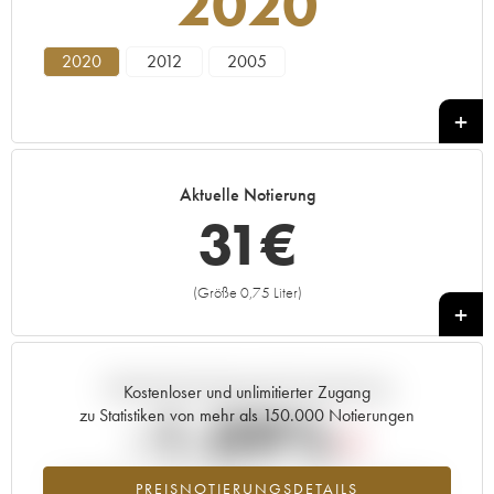
2020
2020
2012
2005
Aktuelle Notierung
31
€
(Größe 0,75 Liter)
+
Aktuelle Entwicklung der Preisnotierung
Kostenloser und unlimitierter Zugang
-1.09%
zu Statistiken von mehr als 150.000 Notierungen
Preisabfall des Jahrgangs 2020 im Jahr 2026 im Vergleich zum
PREISNOTIERUNGSDETAILS