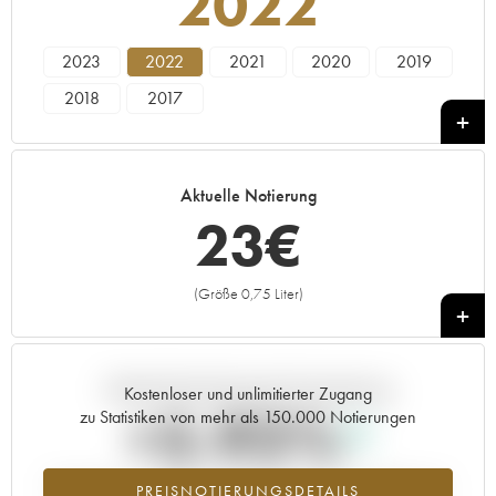
2022
2023
2022
2021
2020
2019
2018
2017
Aktuelle Notierung
23
€
(Größe 0,75 Liter)
+
Aktuelle Entwicklung der Preisnotierung
Kostenloser und unlimitierter Zugang
+5.92%
zu Statistiken von mehr als 150.000 Notierungen
Preisanstiegs des Jahrgangs 2022 im Jahr 2026 im Vergleich zum
PREISNOTIERUNGSDETAILS