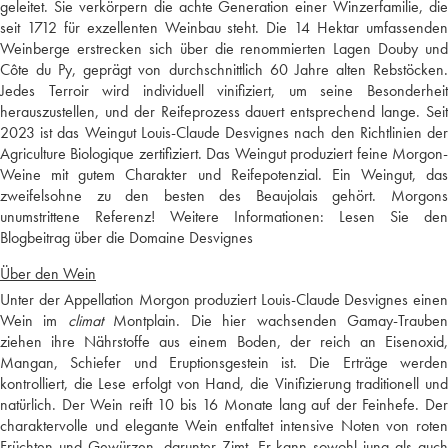
geleitet. Sie verkörpern die achte Generation einer Winzerfamilie, die
seit 1712 für exzellenten Weinbau steht. Die 14 Hektar umfassenden
Weinberge erstrecken sich über die renommierten Lagen Douby und
Côte du Py, geprägt von durchschnittlich 60 Jahre alten Rebstöcken.
Jedes Terroir wird individuell vinifiziert, um seine Besonderheit
herauszustellen, und der Reifeprozess dauert entsprechend lange. Seit
2023 ist das Weingut Louis-Claude Desvignes nach den Richtlinien der
Agriculture Biologique zertifiziert. Das Weingut produziert feine Morgon-
Weine mit gutem Charakter und Reifepotenzial. Ein Weingut, das
zweifelsohne zu den besten des Beaujolais gehört. Morgons
unumstrittene Referenz! Weitere Informationen:
Lesen Sie den
Blogbeitrag über die Domaine Desvignes
Über den Wein
Unter der Appellation Morgon produziert Louis-Claude Desvignes einen
Wein im
climat
Montplain. Die hier wachsenden Gamay-Traube
ziehen ihre Nährstoffe aus einem Boden, der reich an Eisenoxid,
Mangan, Schiefer und Eruptionsgestein ist. Die Erträge werden
kontrolliert, die Lese erfolgt von Hand, die Vinifizierung traditionell und
natürlich. Der Wein reift 10 bis 16 Monate lang auf der Feinhefe. Der
charaktervolle und elegante Wein entfaltet intensive Noten von roten
Früchten und Gewürzen, darunter Zimt. Er kann sowohl jung als auch