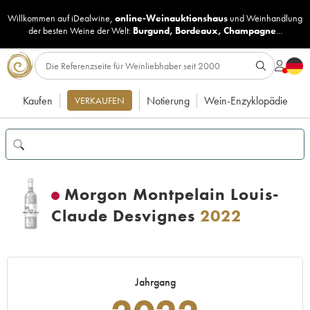
Willkommen auf iDealwine,
online-Weinauktionshaus
und
Weinhandlung
der besten Weine der Welt:
Burgund
,
Bordeaux
,
Champagne
...
Kaufen
Notierung
Wein-Enzyklopädie
VERKAUFEN
Morgon Montpelain Louis-
Claude Desvignes
2022
Jahrgang