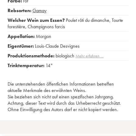
Farbe:
rot
Rebsorten:
Gamay
Welcher Wein zum Essen?
Poulet rôti du dimanche
,
Tourte
forestière
,
Champignons farcis
Appellation:
Morgon
Eigentümer:
Louis-Claude Desvignes
Produktionsmethode:
biologisch
Mehr erfahren …
Trinktemperatur:
14°
Die untenstehenden öffentlichen Informationen betreffen
aktuelle Merkmale des erwähnten Weins.
Sie beziehen sich nicht auf einen spezifischen Jahrgang.
Achtung, dieser Text wird durch das Urheberrecht geschützt.
Ohne Einwilligung des Autors darf er nicht kopiert werden.