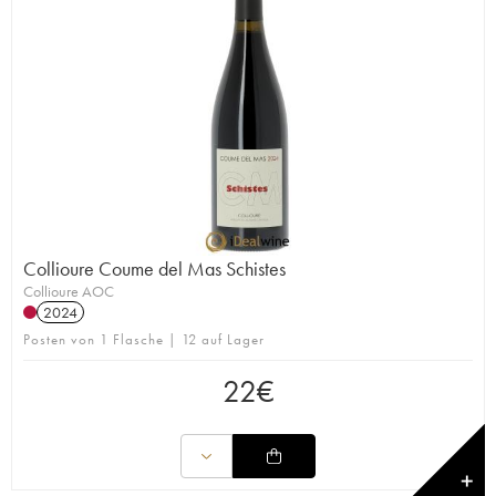
Collioure Coume del Mas Schistes
Collioure AOC
2024
Posten von 1 Flasche | 12 auf Lager
22
€
✕