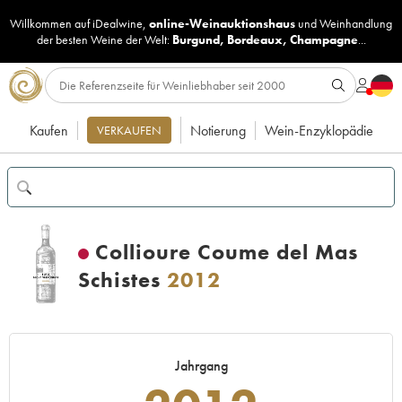
Willkommen auf iDealwine,
online-Weinauktionshaus
und
Weinhandlung
der besten Weine der Welt:
Burgund
,
Bordeaux
,
Champagne
...
Kaufen
Notierung
Wein-Enzyklopädie
VERKAUFEN
Collioure Coume del Mas
Schistes
2012
Jahrgang