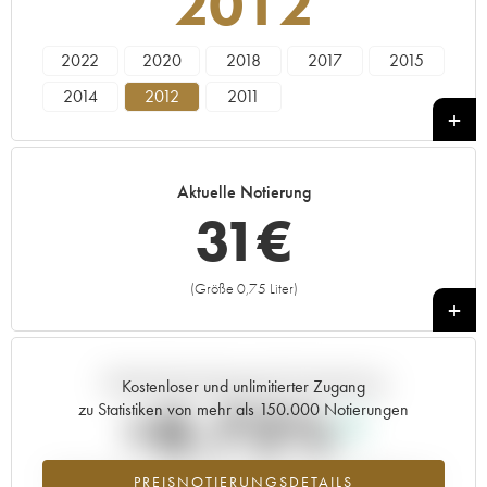
2012
2022
2020
2018
2017
2015
2014
2012
2011
Aktuelle Notierung
31
€
(Größe 0,75 Liter)
+
Aktuelle Entwicklung der Preisnotierung
Kostenloser und unlimitierter Zugang
+8.72%
zu Statistiken von mehr als 150.000 Notierungen
Preisanstiegs des Jahrgangs 2012 im Jahr 2026 im Vergleich zum
PREISNOTIERUNGSDETAILS