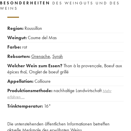
BESONDERHEITEN
DES WEINGUTS UND DES
WEINS
Region:
Roussillon
Weingut:
Coume del Mas
Farbe:
rot
Rebsorten:
Grenache
,
Syrah
Welcher Wein zum Essen?
Thon à la provençale
,
Boeuf aux
épices thaï
,
Onglet de boeuf grillé
Appellation:
Collioure
Produktionsmethode:
nachhaltige Landwirtschaft
Mehr
erfahren …
Trinktemperatur:
16°
Die untenstehenden öffentlichen Informationen betreffen
aktuelle Merkmale des erwähnten Weins.