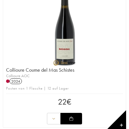
Collioure Coume del Mas Schistes
Collioure AOC
2024
Posten von 1 Flasche | 12 auf Lager
22
€
✕