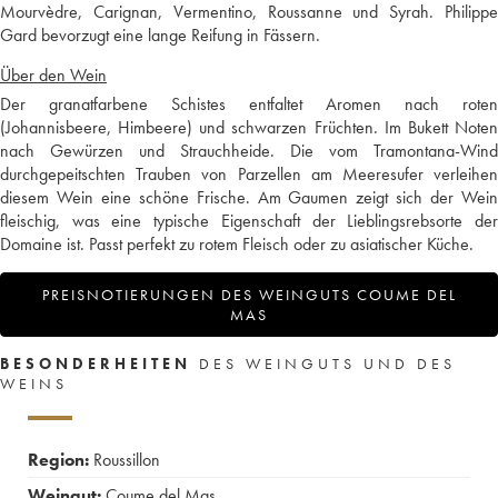
Mourvèdre, Carignan, Vermentino, Roussanne und Syrah. Philippe
Gard bevorzugt eine lange Reifung in Fässern.
Über den Wein
Der granatfarbene Schistes entfaltet Aromen nach roten
(Johannisbeere, Himbeere) und schwarzen Früchten. Im Bukett Noten
nach Gewürzen und Strauchheide. Die vom Tramontana-Wind
durchgepeitschten Trauben von Parzellen am Meeresufer verleihen
diesem Wein eine schöne Frische. Am Gaumen zeigt sich der Wein
fleischig, was eine typische Eigenschaft der Lieblingsrebsorte der
Domaine ist. Passt perfekt zu rotem Fleisch oder zu asiatischer Küche.
PREISNOTIERUNGEN DES WEINGUTS COUME DEL
MAS
BESONDERHEITEN
DES WEINGUTS UND DES
WEINS
Region:
Roussillon
Weingut:
Coume del Mas