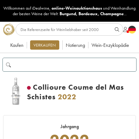
Willkommen auf iDealwine,
online-Weinauktionshaus
und
Weinhandlung
der besten Weine der Welt:
Burgund
,
Bordeaux
,
Champagne
...
Kaufen
Notierung
Wein-Enzyklopädie
VERKAUFEN
Collioure Coume del Mas
Schistes
2022
Jahrgang