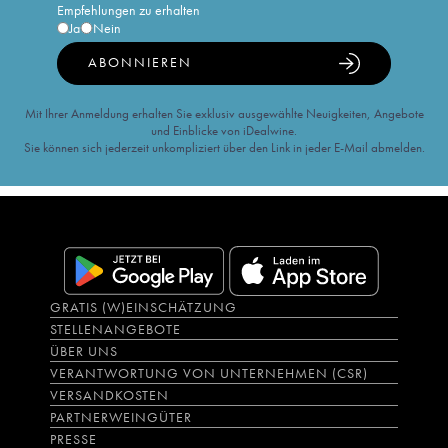
Empfehlungen zu erhalten
Ja
Nein
ABONNIEREN
Mit Ihrer Anmeldung erhalten Sie exklusiv ausgewählte Neuigkeiten, Angebote
und Einblicke von iDealwine.
Sie können sich jederzeit unkompliziert über den Link in jeder E-Mail abmelden.
GRATIS (W)EINSCHÄTZUNG
STELLENANGEBOTE
ÜBER UNS
VERANTWORTUNG VON UNTERNEHMEN (CSR)
VERSANDKOSTEN
PARTNERWEINGÜTER
PRESSE