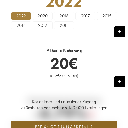
2022
2022
2020
2018
2017
2015
2014
2012
2011
Aktuelle Notierung
20
€
(Größe 0,75 Liter)
+
Aktuelle Entwicklung der Preisnotierung
Kostenloser und unlimitierter Zugang
-4.79%
zu Statistiken von mehr als 150.000 Notierungen
Preisabfall des Jahrgangs 2022 im Jahr 2026 im Vergleich zum Jahr
PREISNOTIERUNGSDETAILS