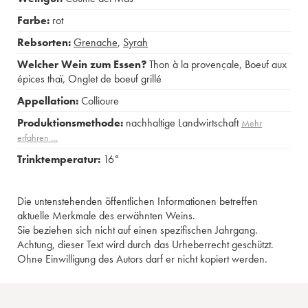
Farbe:
rot
Rebsorten:
Grenache
,
Syrah
Welcher Wein zum Essen?
Thon à la provençale
,
Boeuf aux
épices thaï
,
Onglet de boeuf grillé
Appellation:
Collioure
Produktionsmethode:
nachhaltige Landwirtschaft
Mehr
erfahren …
Trinktemperatur:
16°
Die untenstehenden öffentlichen Informationen betreffen
aktuelle Merkmale des erwähnten Weins.
Sie beziehen sich nicht auf einen spezifischen Jahrgang.
Achtung, dieser Text wird durch das Urheberrecht geschützt.
Ohne Einwilligung des Autors darf er nicht kopiert werden.