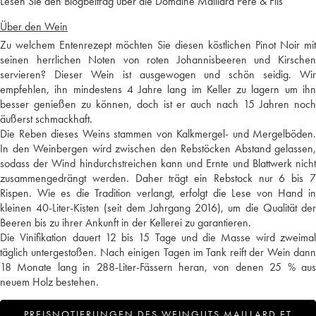
Lesen Sie den Blogbeitrag über die Domaine Maillard Père & Fils
Über den Wein
Zu welchem Entenrezept möchten Sie diesen köstlichen Pinot Noir mit
seinen herrlichen Noten von roten Johannisbeeren und Kirschen
servieren? Dieser Wein ist ausgewogen und schön seidig. Wir
empfehlen, ihn mindestens 4 Jahre lang im Keller zu lagern um ihn
besser genießen zu können, doch ist er auch nach 15 Jahren noch
äußerst schmackhaft.
Die Reben dieses Weins stammen von Kalkmergel- und Mergelböden.
In den Weinbergen wird zwischen den Rebstöcken Abstand gelassen,
sodass der Wind hindurchstreichen kann und Ernte und Blattwerk nicht
zusammengedrängt werden. Daher trägt ein Rebstock nur 6 bis 7
Rispen. Wie es die Tradition verlangt, erfolgt die Lese von Hand in
kleinen 40-Liter-Kisten (seit dem Jahrgang 2016), um die Qualität der
Beeren bis zu ihrer Ankunft in der Kellerei zu garantieren.
Die Vinifikation dauert 12 bis 15 Tage und die Masse wird zweimal
täglich untergestoßen. Nach einigen Tagen im Tank reift der Wein dann
18 Monate lang in 288-Liter-Fässern heran, von denen 25 % aus
neuem Holz bestehen.
PREISNOTIERUNGEN DES WEINGUTS MAILLARD ET