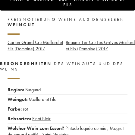
FILS
PREISNOTIERUNG WEINE AUS DEMSELBEN
WEINGUT
Corton Grand Cru Maillard et
Beaune 1er Cru Les Grèves Maillard
Fils (Domaine)
2017
et Fils (Domaine)
2017
BESONDERHEITEN
DES WEINGUTS UND DES
WEINS
Region:
Burgund
Weingut:
Maillard et Fils
Farbe:
rot
Rebsorten:
Pinot Noir
Welcher Wein zum Essen?
Pintade laquée au miel
,
Magret
de canard poêlé
,
Saint Nectaire