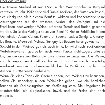
Über das Weingut
Die Familie Maillard ist seit 1766 in der Weinbranche im Burgund
vertreten. Im Jahr 1952 entschied Daniel Maillard, der Vater von Pascal,
sich einzig und allein diesem Beruf zu widmen und konzentrierte seine
Anstrengungen auf den weiteren Ausbau des Weinguts und die
Produktion hochwertiger Weine, während Terroir und Boden geschont
werden. So ist das Weingut heute von 2 auf 19 Hektar Rebfläche in den
Gemeinden Aloxe-Corton, Pommard, Beaune, Ladoix-Serrigny, Chorey-
les-Beaune, Meursault, Volnay, Savigny-les-Beaune herangewachsen...
Sowohl in den Weinbergen als auch im Keller wird nach traditionellen
Verfahrensweisen gearbeitet, auch wenn Pascal nicht zögert, alles zu
tun, um die diversen Behandlungsverfahren zu umgehen. Alle Weine,
von der regionalen Appellation bis zum Grand Cru, werden sorgfältig
erarbeitet, von der Traubenauswahl über die Vinifikation bis hin zum
Ausbau in 228-Liter-Eichenfässern...
Wenn Sie eines Tages die Chance haben, das Weingut zu besuchen,
sollten Sie unbedingt in den Weinkeller gehen, wo ein herrlicher
Brunnen als Verkostungstisch zur Verfügung steht. Die Umgebung ist
wunderschön, ein burgundisches Juwel, und die Preise sind noch
moderat.