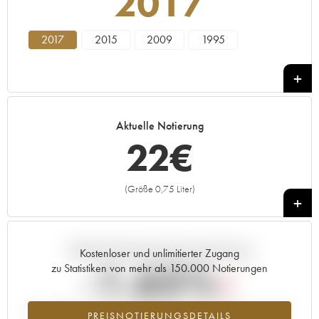
2017
2017
2015
2009
1995
Aktuelle Notierung
22
€
(Größe 0,75 Liter)
+
Aktuelle Entwicklung der Preisnotierung
Kostenloser und unlimitierter Zugang
-1.65%
zu Statistiken von mehr als 150.000 Notierungen
Preisabfall des Jahrgangs 2017 im Jahr 2026 im Vergleich zum Jahr
PREISNOTIERUNGSDETAILS