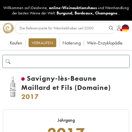
Willkommen auf iDealwine,
online-Weinauktionshaus
und
Weinhandlung
der besten Weine der Welt:
Burgund
,
Bordeaux
,
Champagne
...
Kaufen
Notierung
Wein-Enzyklopädie
VERKAUFEN
Savigny-lès-Beaune
Maillard et Fils (Domaine)
2017
Jahrgang