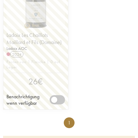
Ladoix Les Chaillots
Maillard et Fils (Domaine)
Ladoix AOC
2024
Posten von 1 Flasche | 0 auf
Lager
26
€
Benachrichtigung
wenn verfügbar
1