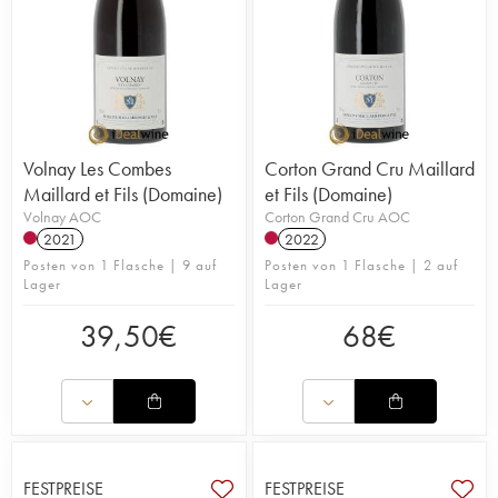
Volnay Les Combes
Corton Grand Cru Maillard
Maillard et Fils (Domaine)
et Fils (Domaine)
Volnay AOC
Corton Grand Cru AOC
2021
2022
Posten von 1 Flasche | 9 auf
Posten von 1 Flasche | 2 auf
Lager
Lager
39,50
€
68
€
FESTPREISE
FESTPREISE