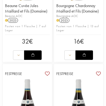
Beaune Cuvée Jules
Bourgogne Chardonnay
Maillard et Fils (Domaine)
Maillard et Fils (Domaine)
Beaune AOC
Bourgogne AOC
2023
2023
Posten von 1 Flasche | 7 auf
Posten von 1 Flasche | 13 auf
Lager
Lager
32
€
16
€
FESTPREISE
FESTPREISE