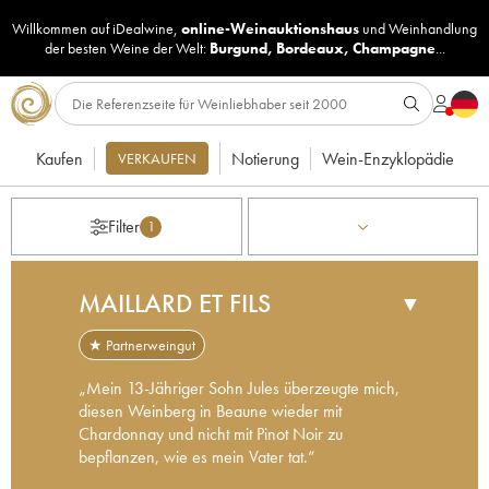
Willkommen auf iDealwine,
online-Weinauktionshaus
und
Weinhandlung
der besten Weine der Welt:
Burgund
,
Bordeaux
,
Champagne
...
Kaufen
Notierung
Wein-Enzyklopädie
VERKAUFEN
Filter
1
MAILLARD ET FILS
▼
★ Partnerweingut
„Mein 13-Jähriger Sohn Jules überzeugte mich,
diesen Weinberg in Beaune wieder mit
Chardonnay und nicht mit Pinot Noir zu
bepflanzen, wie es mein Vater tat.“