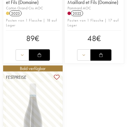
et Fils (Domaine)
Maillard et Fils (Domaine)
Corton Grand Cru AOC
Pommard AOC
2023
2022
Posten von 1 Flasche | 18 auf
Posten von 1 Flasche | 17 auf
Lager
Lager
89
€
48
€
Bald verfügbar
FESTPREISE