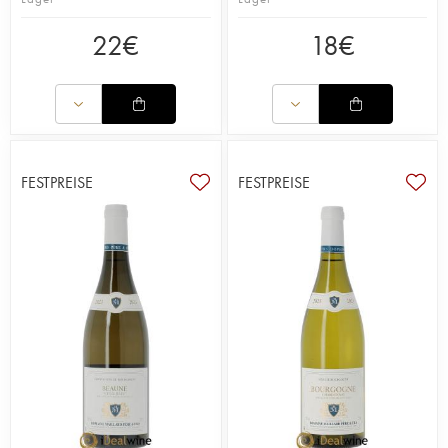
Weinkeller gehen, wo ein herrlicher Brunnen als
Verkostungstisch zur Verfügung steht. Die
22
€
18
€
Umgebung ist wunderschön, ein burgundisches
Juwel, und die Preise sind noch moderat.
Lesen Sie den Blogbeitrag über die Domaine
Maillard Père & Fils
FESTPREISE
FESTPREISE