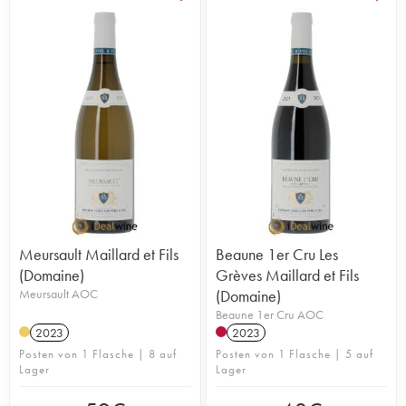
Meursault Maillard et Fils
Beaune 1er Cru Les
(Domaine)
Grèves Maillard et Fils
Meursault AOC
(Domaine)
Beaune 1er Cru AOC
2023
2023
Posten von 1 Flasche | 8 auf
Posten von 1 Flasche | 5 auf
Lager
Lager