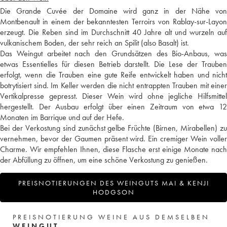
Die Grande Cuvée der Domaine wird ganz in der Nähe von
Montbenault in einem der bekanntesten Terroirs von Rablay-sur-Layon
erzeugt. Die Reben sind im Durchschnitt 40 Jahre alt und wurzeln auf
vulkanischem Boden, der sehr reich an Spilit (also Basalt) ist.
Das Weingut arbeitet nach den Grundsätzen des Bio-Anbaus, was
etwas Essentielles für diesen Betrieb darstellt. Die Lese der Trauben
erfolgt, wenn die Trauben eine gute Reife entwickelt haben und nicht
botrytisiert sind. Im Keller werden die nicht entrappten Trauben mit einer
Vertikalpresse gepresst. Dieser Wein wird ohne jegliche Hilfsmittel
hergestellt. Der Ausbau erfolgt über einen Zeitraum von etwa 12
Monaten im Barrique und auf der Hefe.
Bei der Verkostung sind zunächst gelbe Früchte (Birnen, Mirabellen) zu
vernehmen, bevor der Gaumen präsent wird. Ein cremiger Wein voller
Charme. Wir empfehlen Ihnen, diese Flasche erst einige Monate nach
der Abfüllung zu öffnen, um eine schöne Verkostung zu genießen.
PREISNOTIERUNGEN DES WEINGUTS MAI & KENJI
HODGSON
PREISNOTIERUNG WEINE AUS DEMSELBEN
WEINGUT