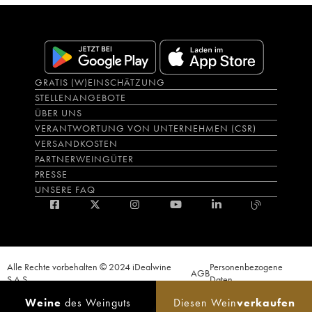
GRATIS (W)EINSCHÄTZUNG
STELLENANGEBOTE
ÜBER UNS
VERANTWORTUNG VON UNTERNEHMEN (CSR)
VERSANDKOSTEN
PARTNERWEINGÜTER
PRESSE
UNSERE FAQ
Alle Rechte vorbehalten © 2024 iDealwine
Personenbezogene
AGB
S.A.S.
Daten
Der Nachweis der Volljährigkeit des Käufers wird zum Zeitpunkt des Online-
Weine
des Weinguts
Diesen Wein
verkaufen
Verkaufs verlangt. CODE DE LA SANTÉ PUBLIQUE, ART.L.3342-1 et L.3353-3