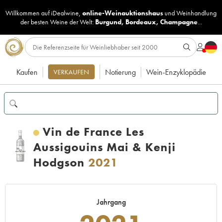
Willkommen auf iDealwine,
online-Weinauktionshaus
und
Weinhandlung
der besten Weine der Welt:
Burgund
,
Bordeaux
,
Champagne
...
Kaufen
Notierung
Wein-Enzyklopädie
VERKAUFEN
Vin de France Les
Aussigouins Mai & Kenji
Hodgson
2021
Jahrgang