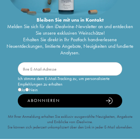
Bleiben Sie mit uns in Kontakt
Melden Sie sich für den iDealwine-Newsletter an und entdecken
Sie unsere exklusiven Weinschätze!
Erhalten Sie direkt in Ihr Postfach handverlesene
Neuentdeckungen, limitierte Angebote, Neuigkeiten und fundierte
Analysen.
Ich stimme dem E-Mail-Tracking zu, um personalisierte
Empfehlungen zu erhalten
Ja
Nein
ABONNIEREN
Mit Ihrer Anmeldung erhalten Sie exklusiv ausgewählte Neuigkeiten, Angebote
und Einblicke von iDealwine.
Sie können sich jederzeit unkompliziert über den Link in jeder E-Mail abmelden.