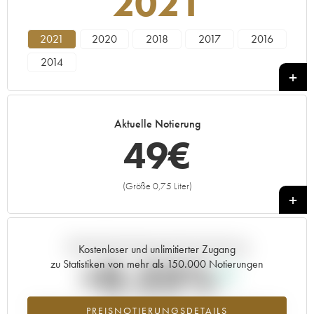
2021
2021
2020
2018
2017
2016
2014
Aktuelle Notierung
49
€
(Größe 0,75 Liter)
+
Aktuelle Entwicklung der Preisnotierung
Kostenloser und unlimitierter Zugang
+0.23%
zu Statistiken von mehr als 150.000 Notierungen
Preisanstiegs des Jahrgangs 2021 im Jahr 2026 im Vergleich zum
PREISNOTIERUNGSDETAILS