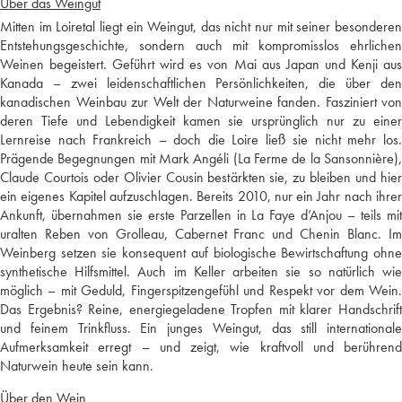
Über das Weingut
Mitten im Loiretal liegt ein Weingut, das nicht nur mit seiner besonderen
Entstehungsgeschichte, sondern auch mit kompromisslos ehrlichen
Weinen begeistert. Geführt wird es von Mai aus Japan und Kenji aus
Kanada – zwei leidenschaftlichen Persönlichkeiten, die über den
kanadischen Weinbau zur Welt der Naturweine fanden. Fasziniert von
deren Tiefe und Lebendigkeit kamen sie ursprünglich nur zu einer
Lernreise nach Frankreich – doch die Loire ließ sie nicht mehr los.
Prägende Begegnungen mit Mark Angéli (La Ferme de la Sansonnière),
Claude Courtois oder Olivier Cousin bestärkten sie, zu bleiben und hier
ein eigenes Kapitel aufzuschlagen. Bereits 2010, nur ein Jahr nach ihrer
Ankunft, übernahmen sie erste Parzellen in La Faye d’Anjou – teils mit
uralten Reben von Grolleau, Cabernet Franc und Chenin Blanc. Im
Weinberg setzen sie konsequent auf biologische Bewirtschaftung ohne
synthetische Hilfsmittel. Auch im Keller arbeiten sie so natürlich wie
möglich – mit Geduld, Fingerspitzengefühl und Respekt vor dem Wein.
Das Ergebnis? Reine, energiegeladene Tropfen mit klarer Handschrift
und feinem Trinkfluss. Ein junges Weingut, das still internationale
Aufmerksamkeit erregt – und zeigt, wie kraftvoll und berührend
Naturwein heute sein kann.
Über den Wein