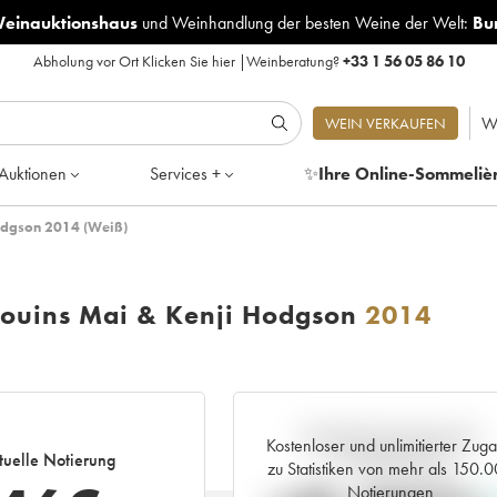
Weinauktionshaus
und
Weinhandlung der besten Weine der Welt:
Bu
Abholung vor Ort
Klicken Sie hier
|
Weinberatung?
+33 1 56 05 86 10
W
WEIN VERKAUFEN
Auktionen
Services +
✨
Ihre Online-Sommeliè
Hodgson 2014 (Weiß)
gouins Mai & Kenji Hodgson
2014
Aktuelle Entwicklung der
Kostenloser und unlimitierter Zug
tuelle Notierung
Preisnotierung
zu Statistiken von mehr als 150.
Notierungen