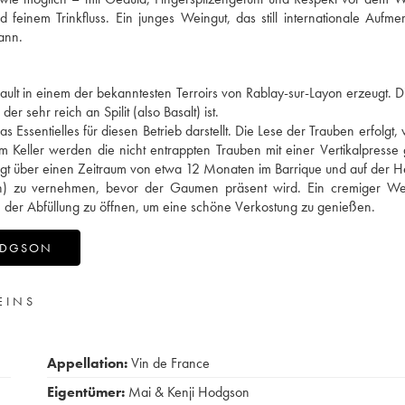
feinem Trinkfluss. Ein junges Weingut, das still internationale Aufme
ann.
t in einem der bekanntesten Terroirs von Rablay-sur-Layon erzeugt. 
r sehr reich an Spilit (also Basalt) ist.
ssentielles für diesen Betrieb darstellt. Die Lese der Trauben erfolgt,
 Im Keller werden die nicht entrappten Trauben mit einer Vertikalpresse 
folgt über einen Zeitraum von etwa 12 Monaten im Barrique und auf der H
len) zu vernehmen, bevor der Gaumen präsent wird. Ein cremiger Wei
 der Abfüllung zu öffnen, um eine schöne Verkostung zu genießen.
HODGSON
EINS
Appellation:
Vin de France
Eigentümer:
Mai & Kenji Hodgson