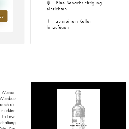
Eine Benachrichtigung
einrichten
LS
m
zu meinem Keller
25
hinzufügen
en Weinen
n Weinbau
 doch die
estärkten
n La Faye
schaftung
Wein. Das