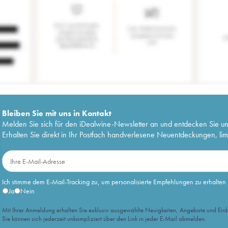
Bleiben Sie mit uns in Kontakt
Melden Sie sich für den iDealwine-Newsletter an und entdecken Sie u
Erhalten Sie direkt in Ihr Postfach handverlesene Neuentdeckungen, lim
Ich stimme dem E-Mail-Tracking zu, um personalisierte Empfehlungen zu erhalten
Ja
Nein
Mit Ihrer Anmeldung erhalten Sie exklusiv ausgewählte Neuigkeiten, Angebote und Einb
Sie können sich jederzeit unkompliziert über den Link in jeder E-Mail abmelden.