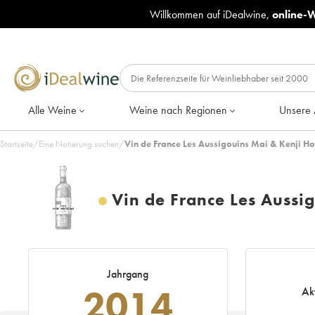
Willkommen auf iDealwine,
online-
Alle Weine
Weine nach Regionen
Unsere 
Startseite
/
Eine Notierung suchen
/
Vin de France Les Aussigouins Mai & Kenji 
Vin de France Les Aussi
Jahrgang
2014
Ak