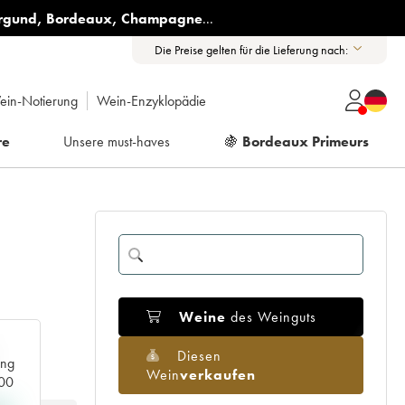
rgund
,
Bordeaux
,
Champagne
...
Die Preise gelten für die Lieferung nach:
ein-Notierung
Wein-Enzyklopädie
re
Unsere must-haves
🍇
Bordeaux Primeurs
Weine
des Weinguts
Diesen
ang
Wein
verkaufen
000