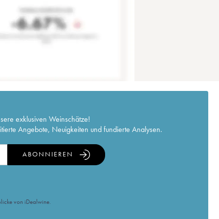
nsere exklusiven Weinschätze!
itierte Angebote, Neuigkeiten und fundierte Analysen.
ABONNIEREN
licke von iDealwine.