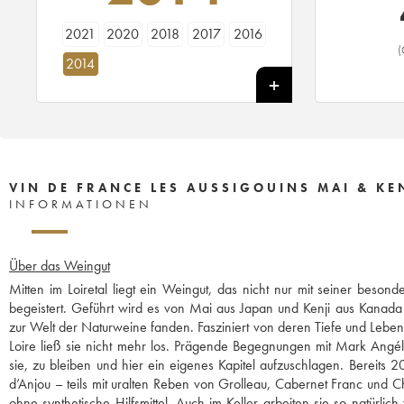
2021
2020
2018
2017
2016
(
2014
VIN DE FRANCE LES AUSSIGOUINS MAI & K
INFORMATIONEN
Über das Weingut
Mitten im Loiretal liegt ein Weingut, das nicht nur mit seiner beso
begeistert. Geführt wird es von Mai aus Japan und Kenji aus Kanada
zur Welt der Naturweine fanden. Fasziniert von deren Tiefe und Leben
Loire ließ sie nicht mehr los. Prägende Begegnungen mit Mark Angéli
sie, zu bleiben und hier ein eigenes Kapitel aufzuschlagen. Bereits 
d’Anjou – teils mit uralten Reben von Grolleau, Cabernet Franc und C
ohne synthetische Hilfsmittel. Auch im Keller arbeiten sie so natürl