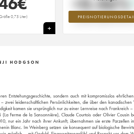
46
€
+0.46%
Größe 0,75 Liter)
PREISNOTIERUNGSDETAI
Preisanstiegs des Jahrgangs 2014 i
Jahr 2026 im Vergleich zum Jahr 20
+
ENJI HODGSON
nderen Entstehungsgeschichte, sondern auch mit kompromisslos ehrlich
 – zwei leidenschaftlichen Persönlichkeiten, die über den kanadische
digkeit kamen sie ursprünglich nur zu einer Lernreise nach Frankreich –
 (La Ferme de la Sansonnière), Claude Courtois oder Olivier Cousin b
2010, nur ein Jahr nach ihrer Ankunft, übernahmen sie erste Parzellen i
henin Blanc. Im Weinberg setzen sie konsequent auf biologische Bewirt
ich wie möglich – mit Geduld, Fingerspitzengefühl und Respekt vor dem 