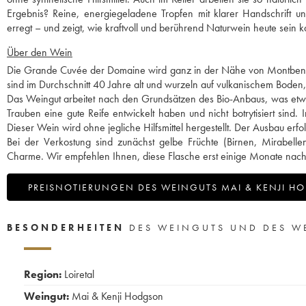
Ergebnis? Reine, energiegeladene Tropfen mit klarer Handschrift und 
erregt – und zeigt, wie kraftvoll und berührend Naturwein heute sein k
Über den Wein
Die Grande Cuvée der Domaine wird ganz in der Nähe von Montbenaul
sind im Durchschnitt 40 Jahre alt und wurzeln auf vulkanischem Boden, de
Das Weingut arbeitet nach den Grundsätzen des Bio-Anbaus, was etwas E
Trauben eine gute Reife entwickelt haben und nicht botrytisiert sind.
Dieser Wein wird ohne jegliche Hilfsmittel hergestellt. Der Ausbau er
Bei der Verkostung sind zunächst gelbe Früchte (Birnen, Mirabel
Charme. Wir empfehlen Ihnen, diese Flasche erst einige Monate nach
PREISNOTIERUNGEN DES WEINGUTS MAI & KENJI 
BESONDERHEITEN
DES WEINGUTS UND DES W
Region:
Loiretal
Weingut:
Mai & Kenji Hodgson