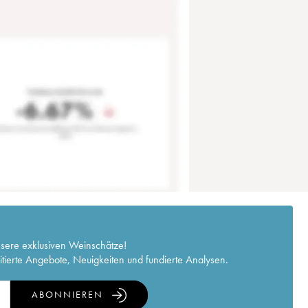
nsere exklusiven Weinschätze!
itierte Angebote, Neuigkeiten und fundierte Analysen.
ABONNIEREN