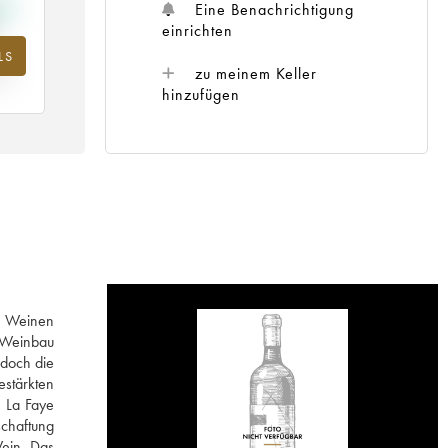
Eine Benachrichtigung
einrichten
LS
m
zu meinem Keller
25
hinzufügen
en Weinen
n Weinbau
 doch die
estärkten
n La Faye
schaftung
Wein. Das