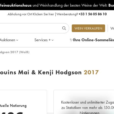
Weinauktionshaus
und
Weinhandlung der besten Weine der Welt:
Bu
Abholung vor Ort
Klicken Sie hier
|
Weinberatung?
+33 1 56 05 86 10
W
WEIN VERKAUFEN
Auktionen
Services +
✨
Ihre Online-Sommeliè
Hodgson 2017 (Weiß)
gouins Mai & Kenji Hodgson
2017
Aktuelle Entwicklung der
Kostenloser und unlimitierter Zug
tuelle Notierung
Preisnotierung
zu Statistiken von mehr als 150.
Notierungen