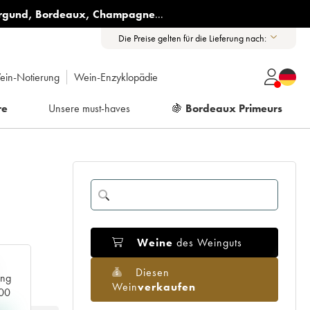
rgund
,
Bordeaux
,
Champagne
...
Die Preise gelten für die Lieferung nach:
ein-Notierung
Wein-Enzyklopädie
re
Unsere must-haves
🍇
Bordeaux Primeurs
Weine
des Weinguts
Diesen
ang
Wein
verkaufen
000