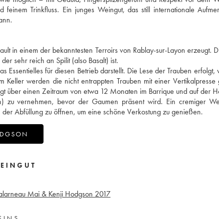
feinem Trinkfluss. Ein junges Weingut, das still internationale Aufme
ann.
t in einem der bekanntesten Terroirs von Rablay-sur-Layon erzeugt. 
r sehr reich an Spilit (also Basalt) ist.
ssentielles für diesen Betrieb darstellt. Die Lese der Trauben erfolgt,
 Im Keller werden die nicht entrappten Trauben mit einer Vertikalpresse 
folgt über einen Zeitraum von etwa 12 Monaten im Barrique und auf der H
len) zu vernehmen, bevor der Gaumen präsent wird. Ein cremiger Wei
 der Abfüllung zu öffnen, um eine schöne Verkostung zu genießen.
HODGSON
EINGUT
alarneau Mai & Kenji Hodgson
2017
EINS