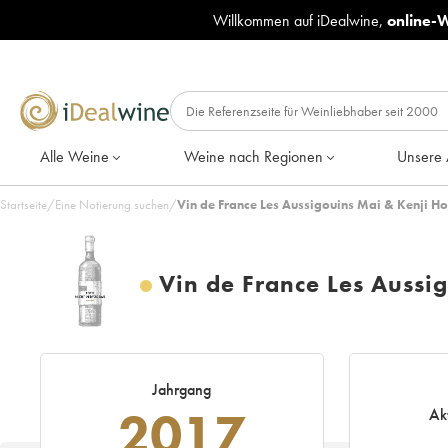
Willkommen auf iDealwine,
online-
Alle Weine
Weine nach Regionen
Unsere 
Startseite
/
Eine Notierung suchen
/
Vin de France Les Aussigouins Mai & Kenji 
Vin de France Les Aussi
Jahrgang
2017
Ak