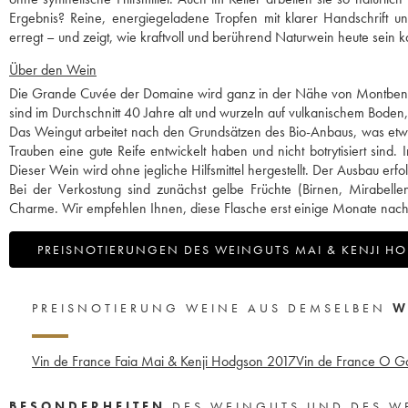
Ergebnis? Reine, energiegeladene Tropfen mit klarer Handschrift und 
erregt – und zeigt, wie kraftvoll und berührend Naturwein heute sein k
Über den Wein
Die Grande Cuvée der Domaine wird ganz in der Nähe von Montbenaul
sind im Durchschnitt 40 Jahre alt und wurzeln auf vulkanischem Boden, de
Das Weingut arbeitet nach den Grundsätzen des Bio-Anbaus, was etwas E
Trauben eine gute Reife entwickelt haben und nicht botrytisiert sind.
Dieser Wein wird ohne jegliche Hilfsmittel hergestellt. Der Ausbau er
Bei der Verkostung sind zunächst gelbe Früchte (Birnen, Mirabel
Charme. Wir empfehlen Ihnen, diese Flasche erst einige Monate nach
PREISNOTIERUNGEN DES WEINGUTS MAI & KENJI 
PREISNOTIERUNG WEINE AUS DEMSELBEN
W
Vin de France Faia Mai & Kenji Hodgson
2017
Vin de France O G
BESONDERHEITEN
DES WEINGUTS UND DES W