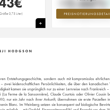
43
€
+2.66%
Größe 0,75 Liter)
PREISNOTIERUNGSDETAI
Preisanstiegs des Jahrgangs 2017 i
Jahr 2026 im Vergleich zum Jahr 20
+
ENJI HODGSON
nderen Entstehungsgeschichte, sondern auch mit kompromisslos ehrlich
 – zwei leidenschaftlichen Persönlichkeiten, die über den kanadische
digkeit kamen sie ursprünglich nur zu einer Lernreise nach Frankreich –
 (La Ferme de la Sansonnière), Claude Courtois oder Olivier Cousin b
2010, nur ein Jahr nach ihrer Ankunft, übernahmen sie erste Parzellen i
henin Blanc. Im Weinberg setzen sie konsequent auf biologische Bewirt
ich wie möglich – mit Geduld, Fingerspitzengefühl und Respekt vor dem 