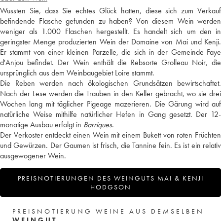
Wussten Sie, dass Sie echtes Glück hatten, diese sich zum Verkauf
befindende Flasche gefunden zu haben? Von diesem Wein werden
weniger als 1.000 Flaschen hergestellt. Es handelt sich um den in
geringster Menge produzierten Wein der Domaine von Mai und Kenji.
Er stammt von einer kleinen Parzelle, die sich in der Gemeinde Faye
d'Anjou befindet. Der Wein enthält die Rebsorte Grolleau Noir, die
ursprünglich aus dem Weinbaugebiet Loire stammt.
Die Reben werden nach ökologischen Grundsätzen bewirtschaftet.
Nach der Lese werden die Trauben in den Keller gebracht, wo sie drei
Wochen lang mit täglicher Pigeage mazerieren. Die Gärung wird auf
natürliche Weise mithilfe natürlicher Hefen in Gang gesetzt. Der 12-
monatige Ausbau erfolgt in
Barriques
.
Der Verkoster entdeckt einen Wein mit einem Bukett von roten Früchten
und Gewürzen. Der Gaumen ist frisch, die Tannine fein. Es ist ein relativ
ausgewogener Wein.
PREISNOTIERUNGEN DES WEINGUTS MAI & KENJI
HODGSON
PREISNOTIERUNG WEINE AUS DEMSELBEN
WEINGUT