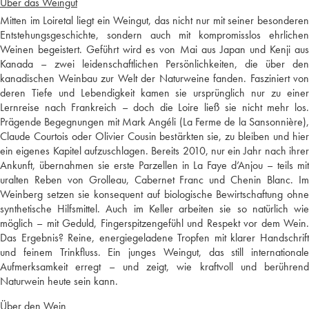
Über das Weingut
Mitten im Loiretal liegt ein Weingut, das nicht nur mit seiner besonderen
Entstehungsgeschichte, sondern auch mit kompromisslos ehrlichen
Weinen begeistert. Geführt wird es von Mai aus Japan und Kenji aus
Kanada – zwei leidenschaftlichen Persönlichkeiten, die über den
kanadischen Weinbau zur Welt der Naturweine fanden. Fasziniert von
deren Tiefe und Lebendigkeit kamen sie ursprünglich nur zu einer
Lernreise nach Frankreich – doch die Loire ließ sie nicht mehr los.
Prägende Begegnungen mit Mark Angéli (La Ferme de la Sansonnière),
Claude Courtois oder Olivier Cousin bestärkten sie, zu bleiben und hier
ein eigenes Kapitel aufzuschlagen. Bereits 2010, nur ein Jahr nach ihrer
Ankunft, übernahmen sie erste Parzellen in La Faye d’Anjou – teils mit
uralten Reben von Grolleau, Cabernet Franc und Chenin Blanc. Im
Weinberg setzen sie konsequent auf biologische Bewirtschaftung ohne
synthetische Hilfsmittel. Auch im Keller arbeiten sie so natürlich wie
möglich – mit Geduld, Fingerspitzengefühl und Respekt vor dem Wein.
Das Ergebnis? Reine, energiegeladene Tropfen mit klarer Handschrift
und feinem Trinkfluss. Ein junges Weingut, das still internationale
Aufmerksamkeit erregt – und zeigt, wie kraftvoll und berührend
Naturwein heute sein kann.
Über den Wein