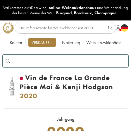
Willkommen auf iDealwine,
online-Weinauktionshaus
und
Weinhandlung
der besten Weine der Welt:
Burgund
,
Bordeaux
,
Champagne
...
Kaufen
Notierung
Wein-Enzyklopädie
VERKAUFEN
Vin de France La Grande
Pièce Mai & Kenji Hodgson
2020
Jahrgang