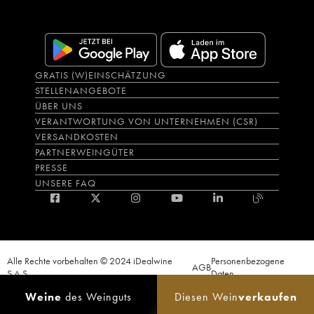
GRATIS (W)EINSCHÄTZUNG
STELLENANGEBOTE
ÜBER UNS
VERANTWORTUNG VON UNTERNEHMEN (CSR)
VERSANDKOSTEN
PARTNERWEINGÜTER
PRESSE
UNSERE FAQ
Alle Rechte vorbehalten © 2024 iDealwine
Personenbezogene
AGB
S.A.S.
Daten
Der Nachweis der Volljährigkeit des Käufers wird zum Zeitpunkt des Online-
Weine
des Weinguts
Diesen Wein
verkaufen
Verkaufs verlangt. CODE DE LA SANTÉ PUBLIQUE, ART.L.3342-1 et L.3353-3