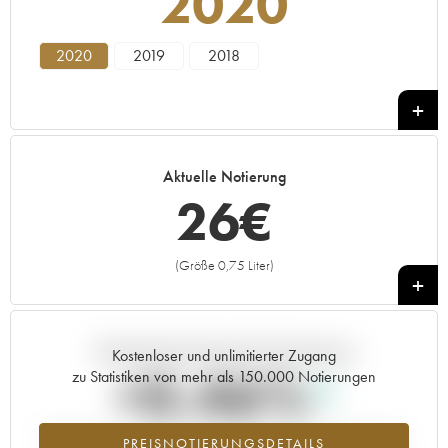
2020
2020
2019
2018
Aktuelle Notierung
26
€
(Größe 0,75 Liter)
+
Aktuelle Entwicklung der Preisnotierung
Kostenloser und unlimitierter Zugang
+0.46%
zu Statistiken von mehr als 150.000 Notierungen
Preisanstiegs des Jahrgangs 2020 im Jahr 2026 im Vergleich zum
PREISNOTIERUNGSDETAILS