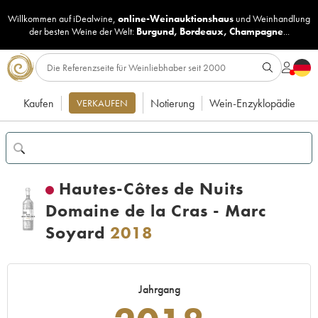
Willkommen auf iDealwine,
online-Weinauktionshaus
und
Weinhandlung
der besten Weine der Welt:
Burgund
,
Bordeaux
,
Champagne
...
Kaufen
Notierung
Wein-Enzyklopädie
VERKAUFEN
Hautes-Côtes de Nuits
Domaine de la Cras - Marc
Soyard
2018
Jahrgang