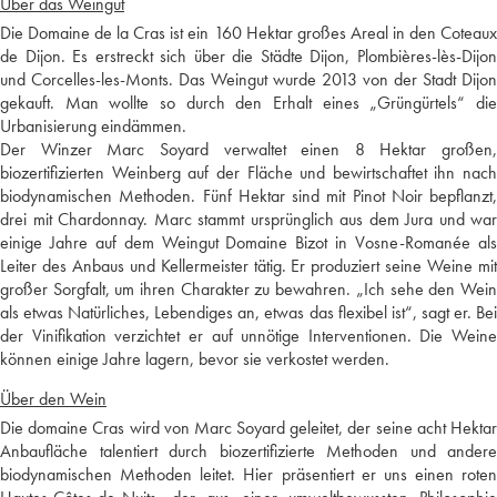
Über das Weingut
Die Domaine de la Cras ist ein 160 Hektar großes Areal in den Coteaux
de Dijon. Es erstreckt sich über die Städte Dijon, Plombières-lès-Dijon
und Corcelles-les-Monts. Das Weingut wurde 2013 von der Stadt Dijon
gekauft. Man wollte so durch den Erhalt eines „Grüngürtels“ die
Urbanisierung eindämmen.
Der Winzer Marc Soyard verwaltet einen 8 Hektar großen,
biozertifizierten Weinberg auf der Fläche und bewirtschaftet ihn nach
biodynamischen Methoden. Fünf Hektar sind mit Pinot Noir bepflanzt,
drei mit Chardonnay. Marc stammt ursprünglich aus dem Jura und war
einige Jahre auf dem Weingut Domaine Bizot in Vosne-Romanée als
Leiter des Anbaus und Kellermeister tätig. Er produziert seine Weine mit
großer Sorgfalt, um ihren Charakter zu bewahren. „Ich sehe den Wein
als etwas Natürliches, Lebendiges an, etwas das flexibel ist“, sagt er. Bei
der Vinifikation verzichtet er auf unnötige Interventionen. Die Weine
können einige Jahre lagern, bevor sie verkostet werden.
Über den Wein
Die domaine Cras wird von Marc Soyard geleitet, der seine acht Hektar
Anbaufläche talentiert durch biozertifizierte Methoden und andere
biodynamischen Methoden leitet. Hier präsentiert er uns einen roten