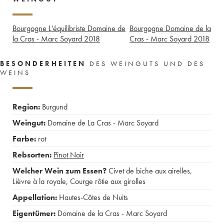
Bourgogne L'équilibriste Domaine de
Bourgogne Domaine de la
la Cras - Marc Soyard
2018
Cras - Marc Soyard
2018
BESONDERHEITEN
DES WEINGUTS UND DES
WEINS
Region:
Burgund
Weingut:
Domaine de La Cras - Marc Soyard
Farbe:
rot
Rebsorten:
Pinot Noir
Welcher Wein zum Essen?
Civet de biche aux airelles
,
Lièvre à la royale
,
Courge rôtie aux girolles
Appellation:
Hautes-Côtes de Nuits
Eigentümer:
Domaine de la Cras - Marc Soyard