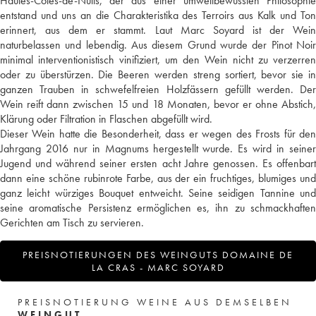
Hautes-Côtes-de-Nuits, der aus einer umweltbewussten Philosophie
entstand und uns an die Charakteristika des Terroirs aus Kalk und Ton
erinnert, aus dem er stammt. Laut Marc Soyard ist der Wein
naturbelassen und lebendig. Aus diesem Grund wurde der Pinot Noir
minimal interventionistisch vinifiziert, um den Wein nicht zu verzerren
oder zu überstürzen. Die Beeren werden streng sortiert, bevor sie in
ganzen Trauben in schwefelfreien Holzfässern gefüllt werden. Der
Wein reift dann zwischen 15 und 18 Monaten, bevor er ohne Abstich,
Klärung oder Filtration in Flaschen abgefüllt wird.
Dieser Wein hatte die Besonderheit, dass er wegen des Frosts für den
Jahrgang 2016 nur in Magnums hergestellt wurde. Es wird in seiner
Jugend und während seiner ersten acht Jahre genossen. Es offenbart
dann eine schöne rubinrote Farbe, aus der ein fruchtiges, blumiges und
ganz leicht würziges Bouquet entweicht. Seine seidigen Tannine und
seine aromatische Persistenz ermöglichen es, ihn zu schmackhaften
Gerichten am Tisch zu servieren.
PREISNOTIERUNGEN DES WEINGUTS DOMAINE DE
LA CRAS - MARC SOYARD
PREISNOTIERUNG WEINE AUS DEMSELBEN
WEINGUT