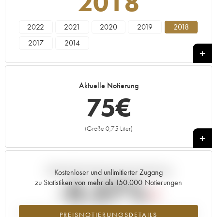
2018
2022
2021
2020
2019
2018
2017
2014
Aktuelle Notierung
75
€
(Größe 0,75 Liter)
+
Aktuelle Entwicklung der Preisnotierung
Kostenloser und unlimitierter Zugang
-0.37%
zu Statistiken von mehr als 150.000 Notierungen
Preisabfall des Jahrgangs 2018 im Jahr 2026 im Vergleich zum Jahr
PREISNOTIERUNGSDETAILS