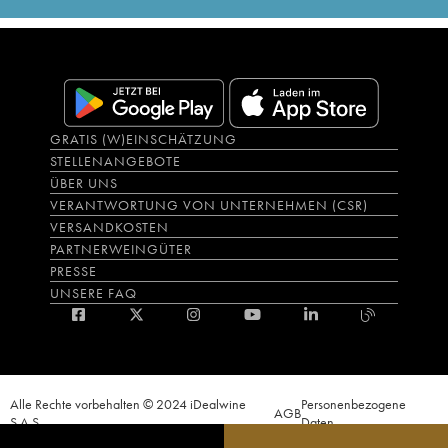
GRATIS (W)EINSCHÄTZUNG
STELLENANGEBOTE
ÜBER UNS
VERANTWORTUNG VON UNTERNEHMEN (CSR)
VERSANDKOSTEN
PARTNERWEINGÜTER
PRESSE
UNSERE FAQ
Alle Rechte vorbehalten © 2024 iDealwine
Personenbezogene
AGB
S.A.S.
Daten
Der Nachweis der Volljährigkeit des Käufers wird zum Zeitpunkt des Online-