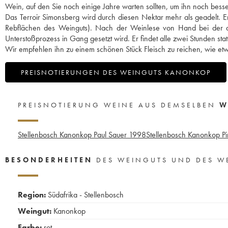
Wein, auf den Sie noch einige Jahre warten sollten, um ihn noch bes
Das Terroir Simonsberg wird durch diesen Nektar mehr als geadelt. E
Rebflächen des Weinguts). Nach der Weinlese von Hand bei der die 
Unterstoßprozess in Gang gesetzt wird. Er findet alle zwei Stunden sta
Wir empfehlen ihn zu einem schönen Stück Fleisch zu reichen, wie etw
PREISNOTIERUNGEN DES WEINGUTS KANONKOP
PREISNOTIERUNG WEINE AUS DEMSELBEN
W
Stellenbosch Kanonkop Paul Sauer
1998
Stellenbosch Kanonkop P
BESONDERHEITEN
DES WEINGUTS UND DES W
Region:
Südafrika - Stellenbosch
Weingut:
Kanonkop
Farbe:
rot