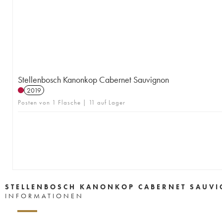
Stellenbosch Kanonkop Cabernet Sauvignon
2019
Posten von 1 Flasche | 11 auf Lager
STELLENBOSCH KANONKOP CABERNET SAUV
INFORMATIONEN