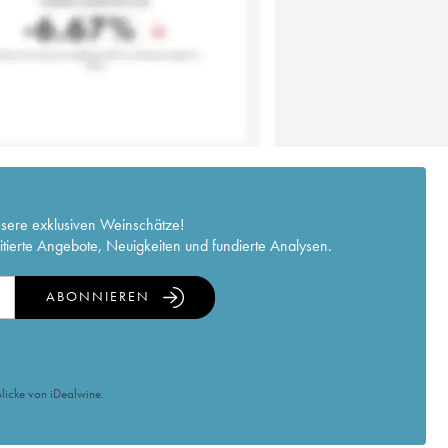
nsere exklusiven Weinschätze!
itierte Angebote, Neuigkeiten und fundierte Analysen.
ABONNIEREN
licke von iDealwine.