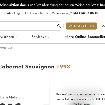
Weinauktionshaus
und
Weinhandlung der besten Weine der Welt:
Bu
Abholung vor Ort
Klicken Sie hier
|
Weinberatung?
+33 1 56 05 86 10
W
WEIN VERKAUFEN
Auktionen
Services +
✨
Ihre Online-Sommeliè
998 (Rot)
Cabernet Sauvignon
1998
Aktuelle Entwicklung der
Kostenloser und unlimitierter Zug
tuelle Notierung
Preisnotierung
zu Statistiken von mehr als 150.
Notierungen