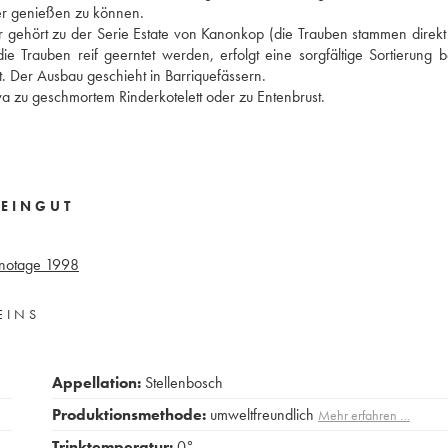
ser genießen zu können.
r gehört zu der Serie Estate von Kanonkop (die Trauben stammen direk
Trauben reif geerntet werden, erfolgt eine sorgfältige Sortierung 
tt. Der Ausbau geschieht in Barriquefässern.
a zu geschmortem Rinderkotelett oder zu Entenbrust.
EINGUT
inotage
1998
EINS
Appellation:
Stellenbosch
Produktionsmethode:
umweltfreundlich
Mehr erfahren …
Trinktemperatur:
0°