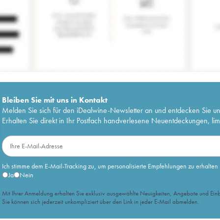
Bleiben Sie mit uns in Kontakt
Melden Sie sich für den iDealwine-Newsletter an und entdecken Sie u
Erhalten Sie direkt in Ihr Postfach handverlesene Neuentdeckungen, lim
Ich stimme dem E-Mail-Tracking zu, um personalisierte Empfehlungen zu erhalten
Ja
Nein
Mit Ihrer Anmeldung erhalten Sie exklusiv ausgewählte Neuigkeiten, Angebote und Einb
Sie können sich jederzeit unkompliziert über den Link in jeder E-Mail abmelden.