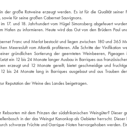
n der große Rotweine erzeugt werden. Es ist für die Qualität seiner 
, sowie für seine großen Cabernet Sauvignons.
e im 17. und 18. Jahrhundert vom Hügel Simonsberg abgefeuert wurden
 im Hafen zu informieren. Heute wird das Gut von den Brüdern Paul u
abernet Franc und Merlot bestockt und liegen zwischen 180 und 365 M
en Meeresluft vom Atlantik profitieren. Alle Schritte der Vinifikation w
n einer gründlichen Sortierung der geernteten Weinbeeren, Pigeagen 
r Letzt ein 12 bis 24 Monate langer Ausbau in Barriques aus französischer
ben erzeugt und 12 Monate gereift, bietet geschmeidige und fruchti
 12 bis 24 Monate lang in Barriques ausgebaut und aus Trauben der 
 zur Reputation der Weine des Landes beigetragen.
 Rebsorten mit dem Prinzen der südafrikanischen Weingüter? Dieser g
llenbosch in der das Weingut Kanonkop als Gebieter herrscht. Dieser k
 durch schwarze Früchte und Garrigue-Noten hervorgehoben werden. Ein