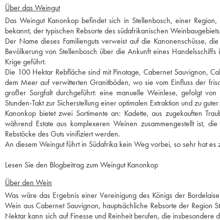
Über das Weingut
Das Weingut Kanonkop befindet sich in Stellenbosch, einer Region, i
bekannt, der typischen Rebsorte des südafrikanischen Weinbaugebiets
Der Name dieses Familienguts verweist auf die Kanonenschüsse, di
Bevölkerung von Stellenbosch über die Ankunft eines Handelsschiffs
Krige geführt.
Die 100 Hektar Rebfläche sind mit Pinotage, Cabernet Sauvignon, C
dem Meer auf verwitterten Granitböden, wo sie vom Einfluss der frisch
großer Sorgfalt durchgeführt: eine manuelle Weinlese, gefolgt vo
Stunden-Takt zur Sicherstellung einer optimalen Extraktion und zu gute
Kanonkop bietet zwei Sortimente an: Kadette, aus zugekauften Trau
während Estate aus komplexeren Weinen zusammengestellt ist, die
Rebstöcke des Guts vinifiziert werden.
An diesem Weingut führt in Südafrika kein Weg vorbei, so sehr hat es
Lesen Sie den Blogbeitrag zum Weingut Kanonkop
Über den Wein
Was wäre das Ergebnis einer Vereinigung des Königs der Bordelaiser
Wein aus Cabernet Sauvignon, hauptsächliche Rebsorte der Region Ste
Nektar kann sich auf Finesse und Reinheit berufen, die insbesondere