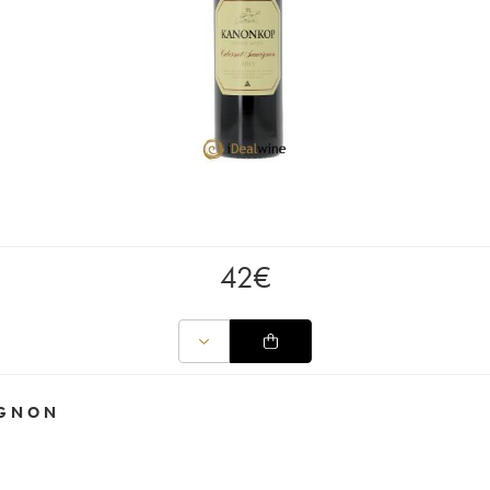
42
€
IGNON