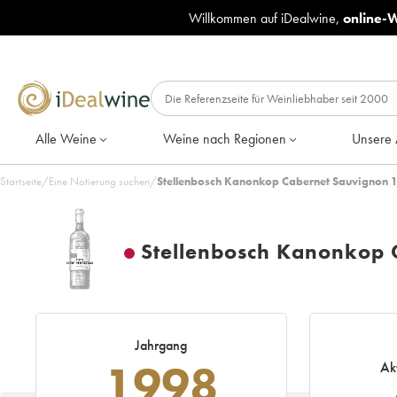
Willkommen auf iDealwine,
online-
Alle Weine
Weine nach Regionen
Unsere 
Startseite
/
Eine Notierung suchen
/
Stellenbosch Kanonkop Cabernet Sauvignon 1
Stellenbosch Kanonkop 
Jahrgang
1998
Ak