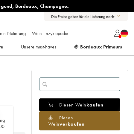
rgund
,
Bordeaux
,
Champagne
...
Die Preise gelten für die Lieferung nach:
ein-Notierung
Wein-Enzyklopädie
re
Unsere must-haves
🍇
Bordeaux Primeurs
Diesen Wein
kaufen
Diesen
ang
Wein
verkaufen
000