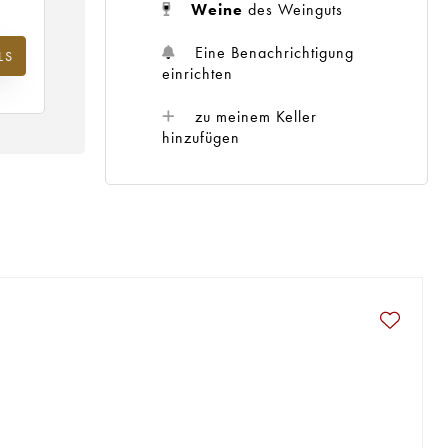
Weine
des Weinguts
Eine Benachrichtigung
LS
m
einrichten
25
zu meinem Keller
hinzufügen