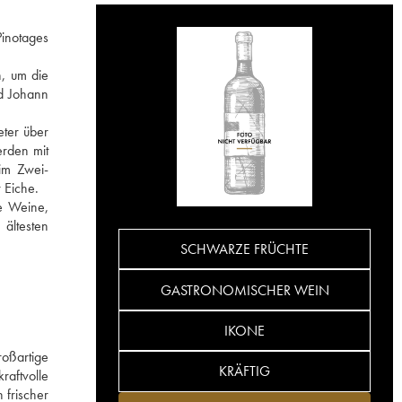
Pinotages
, um die
nd Johann
eter über
erden mit
im Zwei-
 Eiche.
ge Weine,
ältesten
SCHWARZE FRÜCHTE
GASTRONOMISCHER WEIN
IKONE
roßartige
KRÄFTIG
raftvolle
 frischer