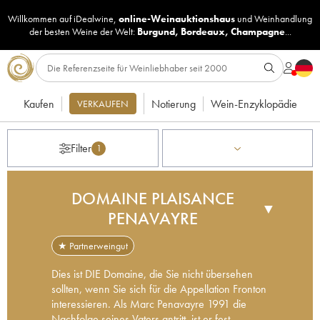
Willkommen auf iDealwine,
online-Weinauktionshaus
und
Weinhandlung
der besten Weine der Welt:
Burgund
,
Bordeaux
,
Champagne
...
Kaufen
Notierung
Wein-Enzyklopädie
VERKAUFEN
Filter
1
DOMAINE PLAISANCE
▼
PENAVAYRE
★ Partnerweingut
Dies ist DIE Domaine, die Sie nicht übersehen
sollten, wenn Sie sich für die Appellation Fronton
interessieren. Als Marc Penavayre 1991 die
Nachfolge seines Vaters antritt, ist er fest