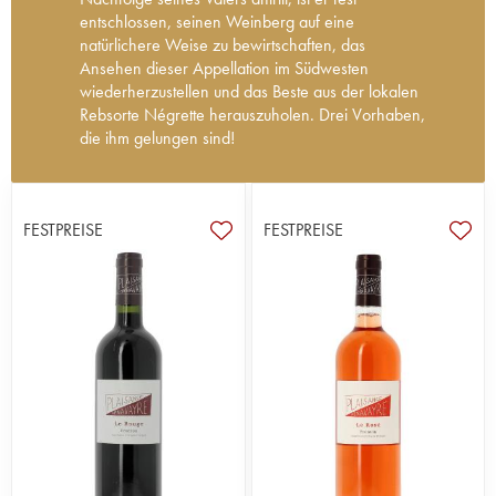
entschlossen, seinen Weinberg auf eine
natürlichere Weise zu bewirtschaften, das
Ansehen dieser Appellation im Südwesten
wiederherzustellen und das Beste aus der lokalen
Rebsorte Négrette herauszuholen. Drei Vorhaben,
die ihm gelungen sind!
Die Domaine Plaisance Penavayre wurde im Jahr
1971 von Louis Penavayre gegründet, als er
beschloss, seine eigenen Weine zu kreieren.
FESTPREISE
FESTPREISE
Heute leitet Thibault Penavayre das
Familienweingut, das sich auf rund 26 Hektar im
Südwesten, in der Nähe der kleinen Stadt
Vacquiers, erstreckt. Der Weinberg wurde von
Generation zu Generation weitergegeben, wobei
stets darauf geachtet wurde, den Boden und die
gesamte Biodiversität zu schützen.
Im Keller wie auch im Weinberg werden die
Prinzipien des biologischen Landbaus (die
Domaine ist seit 2011 zertifiziert) und der
Biodynamik angewendet. Die Weinreben werden,