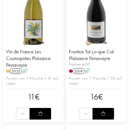
Vin de France Les
Fronton Tot ço que Cal
Cosmopotes Plaisance
Plaisance Penavayre
Penavayre
Fronton AOC
2025
A
2019
A
Posten von 1 Flasche | 31 auf
Posten von 1 Flasche | 20 auf
Lager
Lager
11
€
16
€