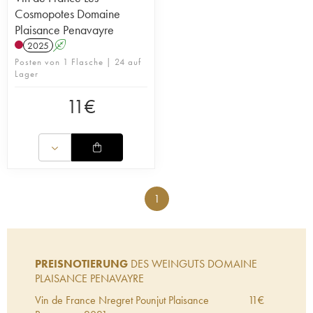
Cosmopotes Domaine
Plaisance Penavayre
2025
A
Posten von 1 Flasche | 24 auf
Lager
11
€
1
PREISNOTIERUNG
DES WEINGUTS DOMAINE
PLAISANCE PENAVAYRE
Vin de France Nregret Pounjut Plaisance
11
€