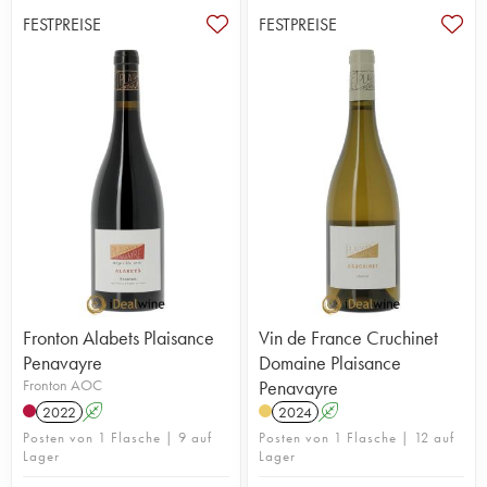
FESTPREISE
FESTPREISE
Fronton Alabets Plaisance
Vin de France Cruchinet
Penavayre
Domaine Plaisance
Fronton AOC
Penavayre
2022
A
2024
A
Posten von 1 Flasche | 9 auf
Posten von 1 Flasche | 12 auf
Lager
Lager