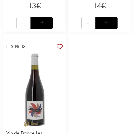
13
€
14
€
FESTPREISE
Vin de France Les