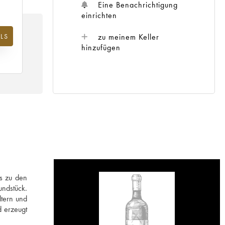
Eine Benachrichtigung
einrichten
zu meinem Keller
LS
m
25
hinzufügen
s zu den
undstück.
ltern und
d erzeugt