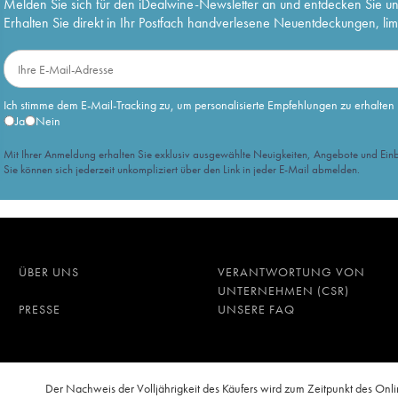
Melden Sie sich für den iDealwine-Newsletter an und entdecken Sie u
Erhalten Sie direkt in Ihr Postfach handverlesene Neuentdeckungen, lim
Ich stimme dem E-Mail-Tracking zu, um personalisierte Empfehlungen zu erhalten
Ja
Nein
Mit Ihrer Anmeldung erhalten Sie exklusiv ausgewählte Neuigkeiten, Angebote und Einb
Sie können sich jederzeit unkompliziert über den Link in jeder E-Mail abmelden.
ÜBER UNS
VERANTWORTUNG VON
UNTERNEHMEN (CSR)
PRESSE
UNSERE FAQ
n
Der Nachweis der Volljährigkeit des Käufers wird zum Zeitpunkt des O