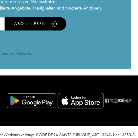
nsere exklusiven Weinschätze!
itierte Angebote, Neuigkeiten und fundierte Analysen.
ABONNIEREN
licke von iDealwine.
nline-Verkaufs verlangt. CODE DE LA SANTÉ PUBLIQUE, ART.L.3342-1 et L.3353-3