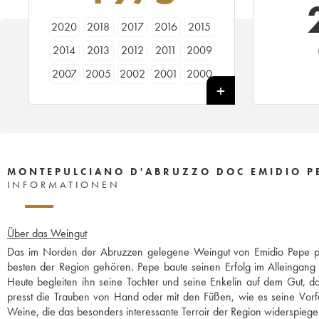
2020
2018
2017
2016
2015
2014
2013
2012
2011
2009
2007
2005
2002
2001
2000
1997
1982
1978
1975
1973
1967
MONTEPULCIANO D'ABRUZZO DOC EMIDIO P
INFORMATIONEN
Über das Weingut
Das im Norden der Abruzzen gelegene Weingut von Emidio Pepe pro
besten der Region gehören. Pepe baute seinen Erfolg im Alleingang
Heute begleiten ihn seine Tochter und seine Enkelin auf dem Gut, das
presst die Trauben von Hand oder mit den Füßen, wie es seine Vorf
Weine, die das besonders interessante Terroir der Region widerspiege