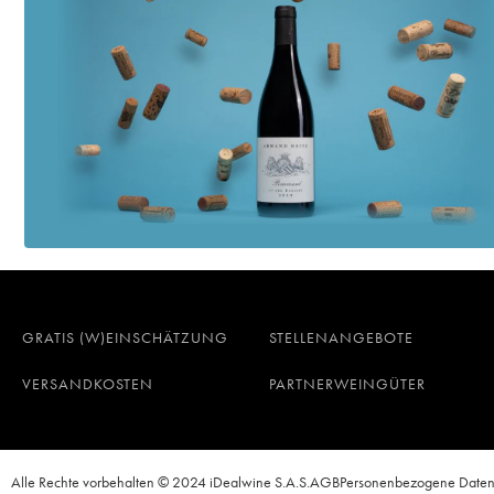
GRATIS (W)EINSCHÄTZUNG
STELLENANGEBOTE
VERSANDKOSTEN
PARTNERWEINGÜTER
Alle Rechte vorbehalten © 2024 iDealwine S.A.S.
AGB
Personenbezogene Date