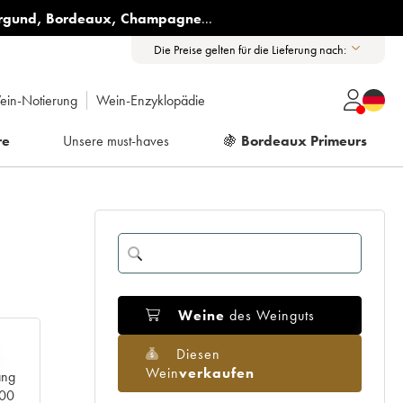
rgund
,
Bordeaux
,
Champagne
...
Die Preise gelten für die Lieferung nach:
ein-Notierung
Wein-Enzyklopädie
re
Unsere must-haves
🍇
Bordeaux Primeurs
Weine
des Weinguts
Diesen
Wein
verkaufen
ang
000