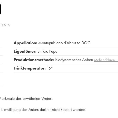
EINS
Appellation:
Montepulciano d'Abruzzo DOC
Eigentümer:
Emidio Pepe
Produktionsmethode:
biodynamischer Anbau
Mehr erfahren 
Trinktemperatur:
15°
e Merkmale des erwähnten Weins.
Einwilligung des Autors darf er nicht kopiert werden.