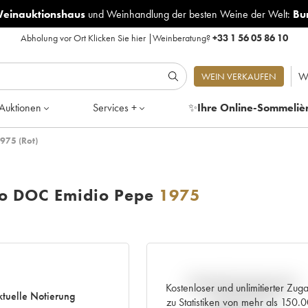
Weinauktionshaus
und
Weinhandlung der besten Weine der Welt:
Bu
Abholung vor Ort
Klicken Sie hier
|
Weinberatung?
+33 1 56 05 86 10
W
WEIN VERKAUFEN
Auktionen
Services +
✨
Ihre Online-Sommeliè
975 (Rot)
zo DOC Emidio Pepe
1975
Aktuelle Entwicklung der
Kostenloser und unlimitierter Zug
tuelle Notierung
Preisnotierung
zu Statistiken von mehr als 150.