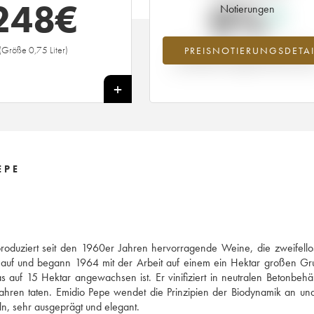
248
€
0%
Notierungen
(Größe 0,75 Liter)
PREISNOTIERUNGSDETAI
Preisanstiegs des Jahrgangs 1975 i
Jahr 2026 im Vergleich zum Jahr 20
+
EPE
duziert seit den 1960er Jahren hervorragende Weine, die zweifello
 auf und begann 1964 mit der Arbeit auf einem ein Hektar großen Gr
 auf 15 Hektar angewachsen ist. Er vinifiziert in neutralen Betonbehä
ahren taten. Emidio Pepe wendet die Prinzipien der Biodynamik an un
ln, sehr ausgeprägt und elegant.