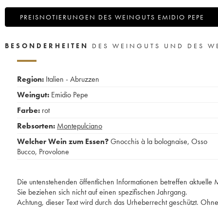
PREISNOTIERUNGEN DES WEINGUTS EMIDIO PEPE
BESONDERHEITEN
DES WEINGUTS UND DES W
Region:
Italien - Abruzzen
Weingut:
Emidio Pepe
Farbe:
rot
Rebsorten:
Montepulciano
Welcher Wein zum Essen?
Gnocchis à la bolognaise
,
Osso
Bucco
,
Provolone
Die untenstehenden öffentlichen Informationen betreffen aktuell
Sie beziehen sich nicht auf einen spezifischen Jahrgang.
Achtung, dieser Text wird durch das Urheberrecht geschützt. Ohne 