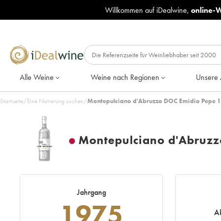
Willkommen auf iDealwine,
online-
Alle Weine
Weine nach Regionen
Unsere 
Startseite
/
Eine Notierung suchen
/
Montepulciano d'Abruzzo DOC Emidio Pepe 1
Montepulciano d'Abruz
Jahrgang
1975
Ak