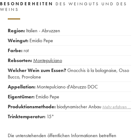
BESONDERHEITEN
DES WEINGUTS UND DES
WEINS
Region:
Italien - Abruzzen
Weingut:
Emidio Pepe
Farbe:
rot
Rebsorten:
Montepulciano
Welcher Wein zum Essen?
Gnocchis à la bolognaise
,
Osso
Bucco
,
Provolone
Appellation:
Montepulciano d'Abruzzo DOC
Eigentümer:
Emidio Pepe
Produktionsmethode:
biodynamischer Anbau
Mehr erfahren …
Trinktemperatur:
15°
Die untenstehenden öffentlichen Informationen betreffen