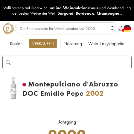
Willkommen auf iDealwine,
online-Weinauktionshaus
und
Weinhandlung
der besten Weine der Welt:
Burgund
,
Bordeaux
,
Champagne
...
Kaufen
Notierung
Wein-Enzyklopädie
VERKAUFEN
Montepulciano d'Abruzzo
DOC Emidio Pepe
2002
Jahrgang