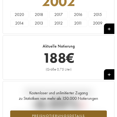
2002
2020
2018
2017
2016
2015
2014
2013
2012
2011
2009
2007
2005
2002
2001
2000
1997
1982
1978
1975
1973
Aktuelle Notierung
1967
188
€
(Größe 0,75 Liter)
+
Aktuelle Entwicklung der Preisnotierung
Kostenloser und unlimitierter Zugang
-6.03%
zu Statistiken von mehr als 150.000 Notierungen
Preisabfall des Jahrgangs 2002 im Jahr 2026 im Vergleich zum
PREISNOTIERUNGSDETAILS