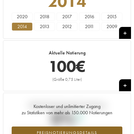
2014
2020
2018
2017
2016
2015
2014
2013
2012
2011
2009
2007
2005
2002
2001
2000
1997
1982
1978
1975
1973
Aktuelle Notierung
1967
100
€
(Größe 0,75 Liter)
+
Aktuelle Entwicklung der Preisnotierung
Kostenloser und unlimitierter Zugang
0%
zu Statistiken von mehr als 150.000 Notierungen
Preisanstiegs des Jahrgangs 2014 im Jahr 2026 im Vergleich zum
PREISNOTIERUNGSDETAILS