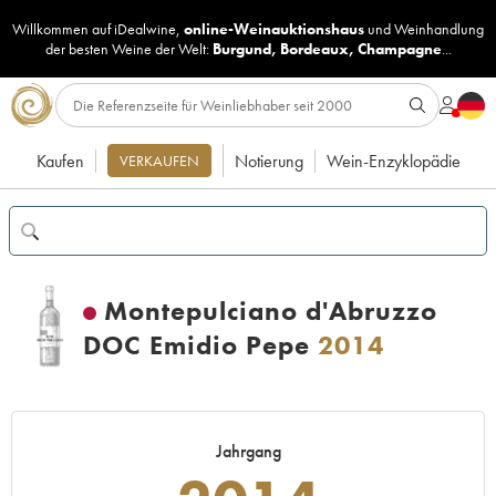
Willkommen auf iDealwine,
online-Weinauktionshaus
und
Weinhandlung
der besten Weine der Welt:
Burgund
,
Bordeaux
,
Champagne
...
Kaufen
Notierung
Wein-Enzyklopädie
VERKAUFEN
Montepulciano d'Abruzzo
DOC Emidio Pepe
2014
Jahrgang