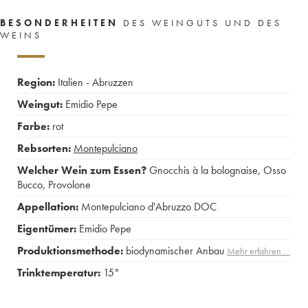
BESONDERHEITEN
DES WEINGUTS UND DES
WEINS
Region:
Italien - Abruzzen
Weingut:
Emidio Pepe
Farbe:
rot
Rebsorten:
Montepulciano
Welcher Wein zum Essen?
Gnocchis à la bolognaise
,
Osso
Bucco
,
Provolone
Appellation:
Montepulciano d'Abruzzo DOC
Eigentümer:
Emidio Pepe
Produktionsmethode:
biodynamischer Anbau
Mehr erfahren …
Trinktemperatur:
15°