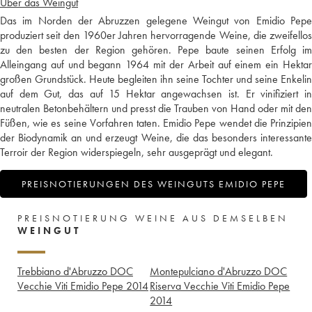
Über das Weingut
Das im Norden der Abruzzen gelegene Weingut von Emidio Pepe
produziert seit den 1960er Jahren hervorragende Weine, die zweifellos
zu den besten der Region gehören. Pepe baute seinen Erfolg im
Alleingang auf und begann 1964 mit der Arbeit auf einem ein Hektar
großen Grundstück. Heute begleiten ihn seine Tochter und seine Enkelin
auf dem Gut, das auf 15 Hektar angewachsen ist. Er vinifiziert in
neutralen Betonbehältern und presst die Trauben von Hand oder mit den
Füßen, wie es seine Vorfahren taten. Emidio Pepe wendet die Prinzipien
der Biodynamik an und erzeugt Weine, die das besonders interessante
Terroir der Region widerspiegeln, sehr ausgeprägt und elegant.
PREISNOTIERUNGEN DES WEINGUTS EMIDIO PEPE
PREISNOTIERUNG WEINE AUS DEMSELBEN
WEINGUT
Trebbiano d'Abruzzo DOC
Montepulciano d'Abruzzo DOC
Vecchie Viti Emidio Pepe
2014
Riserva Vecchie Viti Emidio Pepe
2014