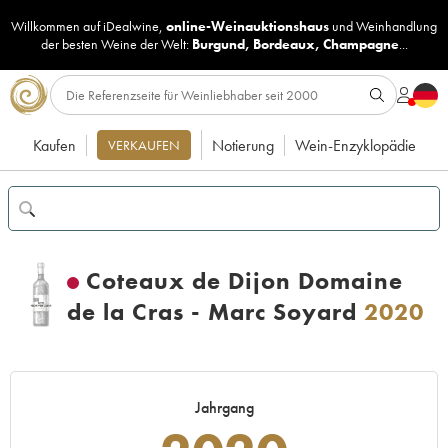
Willkommen auf iDealwine,
online-Weinauktionshaus
und
Weinhandlung
der besten Weine der Welt:
Burgund
,
Bordeaux
,
Champagne
...
Kaufen
Notierung
Wein-Enzyklopädie
VERKAUFEN
Coteaux de Dijon Domaine
de la Cras - Marc Soyard
2020
Jahrgang