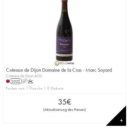
Coteaux de Dijon Domaine de la Cras - Marc Soyard
Coteaux de Dijon AOC
2022
A
K
Posten von 1 Flasche | 0 Gebote
35
€
(
Aktualisierung des Preises
)
✕