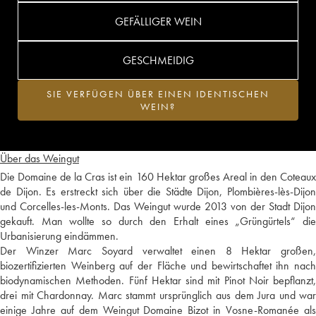
GEFÄLLIGER WEIN
GESCHMEIDIG
SIE VERFÜGEN ÜBER EINEN IDENTISCHEN
WEIN?
Über das Weingut
Die Domaine de la Cras ist ein 160 Hektar großes Areal in den Coteaux
de Dijon. Es erstreckt sich über die Städte Dijon, Plombières-lès-Dijon
und Corcelles-les-Monts. Das Weingut wurde 2013 von der Stadt Dijon
gekauft. Man wollte so durch den Erhalt eines „Grüngürtels“ die
Urbanisierung eindämmen.
Der Winzer Marc Soyard verwaltet einen 8 Hektar großen,
biozertifizierten Weinberg auf der Fläche und bewirtschaftet ihn nach
biodynamischen Methoden. Fünf Hektar sind mit Pinot Noir bepflanzt,
drei mit Chardonnay. Marc stammt ursprünglich aus dem Jura und war
einige Jahre auf dem Weingut Domaine Bizot in Vosne-Romanée als