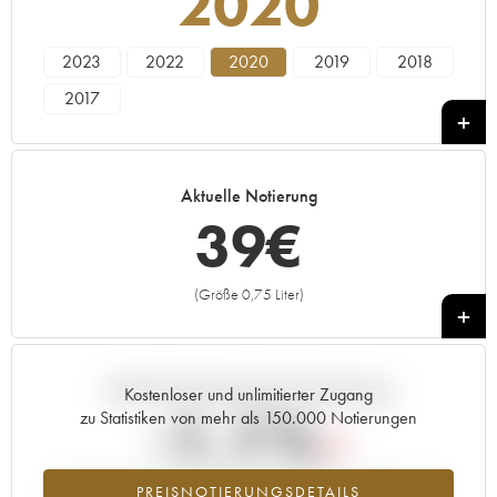
2020
2023
2022
2020
2019
2018
2017
Aktuelle Notierung
39
€
(Größe 0,75 Liter)
+
Aktuelle Entwicklung der Preisnotierung
Kostenloser und unlimitierter Zugang
-1.1%
zu Statistiken von mehr als 150.000 Notierungen
Preisabfall des Jahrgangs 2020 im Jahr 2026 im Vergleich zum
PREISNOTIERUNGSDETAILS