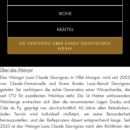
IKONE
KRÄFTIG
SIE VERFÜGEN ÜBER EINEN IDENTISCHEN
WEIN?
Über das Weingut
Das Weingut Louis-Claude Desvignes in Villié-Morgon wird seit 2002
von Claude-Emmanuelle und ihrem Bruder Louis-Benoît Desvignes
geleitet. Sie verkörpern die achte Generation einer Winzerfamilie, die
seit 1712 für exzellenten Weinbau steht. Die 14 Hektar umfassenden
Weinberge erstrecken sich über die renommierten Lagen Douby und
Côte du Py, geprägt von durchschnittlich 60 Jahre alten Rebstöcken.
Jedes Terroir wird individuell vinifiziert, um seine Besonderheit
herauszustellen, und der Reifeprozess dauert entsprechend lange. Seit
2023 ist das Weingut Louis-Claude Desvignes nach den Richtlinien der