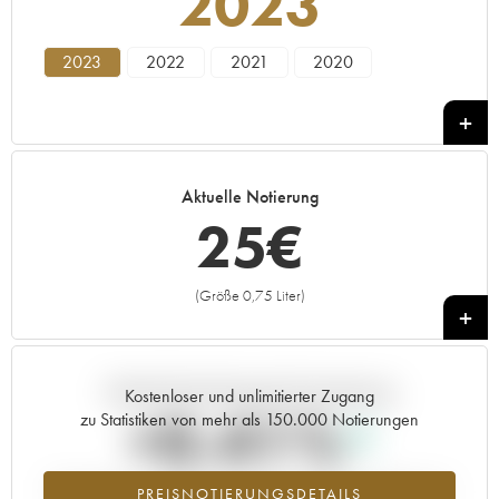
2023
2023
2022
2021
2020
Aktuelle Notierung
25
€
(Größe 0,75 Liter)
+
Aktuelle Entwicklung der Preisnotierung
Kostenloser und unlimitierter Zugang
+0.41%
zu Statistiken von mehr als 150.000 Notierungen
Preisanstiegs des Jahrgangs 2023 im Jahr 2026 im Vergleich zum
PREISNOTIERUNGSDETAILS