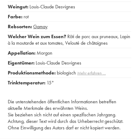
Weingut:
Louis-Claude Desvignes
Farbe:
rot
Rebsorten:
Gamay
Welcher Wein zum Essen?
Rôti de porc aux pruneaux
,
Lapin
à la moutarde et aux tomates
,
Velouté de châtaignes
Appellation:
Morgon
Eigentümer:
Louis-Claude Desvignes
Produktionsmethode:
biologisch
Mehr erfahren …
Trinktemperatur:
15°
Die untenstehenden öffentlichen Informationen betreffen
aktuelle Merkmale des erwähnten Weins.
Sie beziehen sich nicht auf einen spezifischen Jahrgang.
Achtung, dieser Text wird durch das Urheberrecht geschützt.
Ohne Einwilligung des Autors darf er nicht kopiert werden.