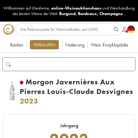
Willkommen auf iDealwine,
online-Weinauktionshaus
und
Weinhandlung
der besten Weine der Welt:
Burgund
,
Bordeaux
,
Champagne
...
Kaufen
Notierung
Wein-Enzyklopädie
VERKAUFEN
Morgon Javernières Aux
Pierres Louis-Claude Desvignes
2023
Jahrgang