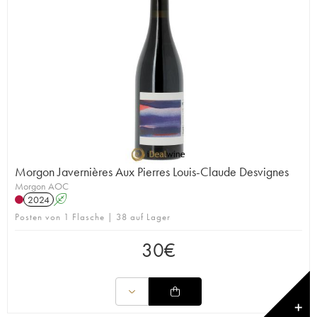
Morgon Javernières Aux Pierres Louis-Claude Desvignes
Morgon AOC
2024
A
Posten von 1 Flasche | 38 auf Lager
30
€
✕