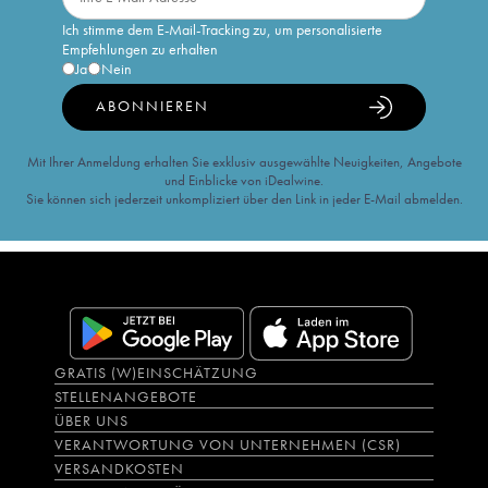
Ich stimme dem E-Mail-Tracking zu, um personalisierte
Empfehlungen zu erhalten
Ja
Nein
ABONNIEREN
Mit Ihrer Anmeldung erhalten Sie exklusiv ausgewählte Neuigkeiten, Angebote
und Einblicke von iDealwine.
Sie können sich jederzeit unkompliziert über den Link in jeder E-Mail abmelden.
GRATIS (W)EINSCHÄTZUNG
STELLENANGEBOTE
ÜBER UNS
VERANTWORTUNG VON UNTERNEHMEN (CSR)
VERSANDKOSTEN