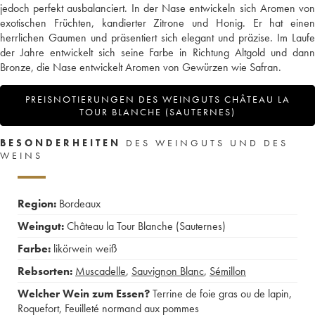
jedoch perfekt ausbalanciert. In der Nase entwickeln sich Aromen von
exotischen Früchten, kandierter Zitrone und Honig. Er hat einen
herrlichen Gaumen und präsentiert sich elegant und präzise. Im Laufe
der Jahre entwickelt sich seine Farbe in Richtung Altgold und dann
Bronze, die Nase entwickelt Aromen von Gewürzen wie Safran.
PREISNOTIERUNGEN DES WEINGUTS CHÂTEAU LA
TOUR BLANCHE (SAUTERNES)
BESONDERHEITEN
DES WEINGUTS UND DES
WEINS
Region:
Bordeaux
Weingut:
Château la Tour Blanche (Sauternes)
Farbe:
likörwein weiß
Rebsorten:
Muscadelle
,
Sauvignon Blanc
,
Sémillon
Welcher Wein zum Essen?
Terrine de foie gras ou de lapin
,
Roquefort
,
Feuilleté normand aux pommes