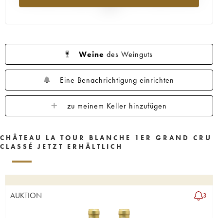
1955
1950
1949
1948
1947
2025
1946
1945
1943
1942
1941
1939
1938
1937
1936
1935
1934
1931
1929
1928
1927
Weine
des Weinguts
1926
1925
1924
1922
1921
Eine Benachrichtigung einrichten
1920
1919
1918
1916
1906
1900
----
zu meinem Keller hinzufügen
CHÂTEAU LA TOUR BLANCHE 1ER GRAND CRU
CLASSÉ JETZT ERHÄLTLICH
AUKTION
3