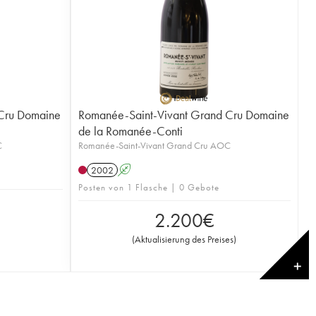
Cru Domaine
Romanée-Saint-Vivant Grand Cru Domaine
de la Romanée-Conti
C
Romanée-Saint-Vivant Grand Cru AOC
2002
A
Posten von 1 Flasche | 0 Gebote
2.200
€
(
Aktualisierung des Preises
)
✕