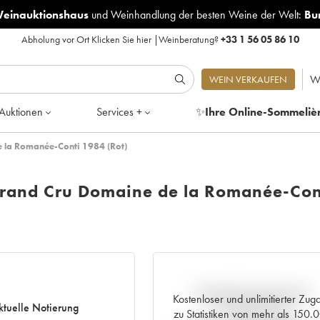
Weinauktionshaus
und
Weinhandlung der besten Weine der Welt:
Bu
Abholung vor Ort
Klicken Sie hier
|
Weinberatung?
+33 1 56 05 86 10
W
WEIN VERKAUFEN
Auktionen
Services +
✨
Ihre Online-Sommeliè
 la Romanée-Conti 1984 (Rot)
rand Cru Domaine de la Romanée-Con
Aktuelle Entwicklung der
Kostenloser und unlimitierter Zug
ktuelle Notierung
Preisnotierung
zu Statistiken von mehr als 150.