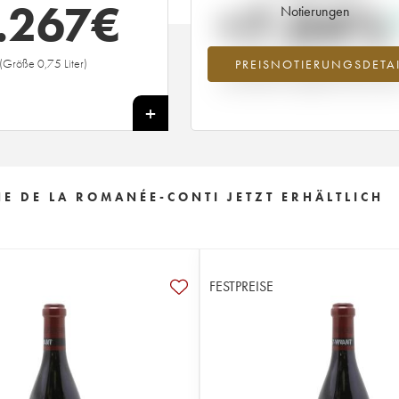
.267
€
+7.04%
Notierungen
(Größe 0,75 Liter)
PREISNOTIERUNGSDETAI
Preisanstiegs des Jahrgangs 1984 i
Jahr 2026 im Vergleich zum Jahr 20
+
 DE LA ROMANÉE-CONTI JETZT ERHÄLTLICH
FESTPREISE