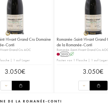
nt-Vivant Grand Cru Domaine
Romanée-Saint-Vivant Grand 
ée-Conti
de la Romanée-Conti
-Vivant Grand Cru AOC
Romanée-Saint-Vivant Grand Cru AO
2015
A
lasche | 1 auf Lager
Posten von 1 Flasche | 1 auf Lager
3.050
€
3.050
€
NE DE LA ROMANÉE-CONTI