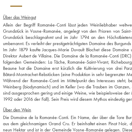
Über das Weingut
Allein der Begriff Romanée-Conti lässt jeden Weinliebhaber weltwe
Grundstück in Vosne-Romanée, angelegt von den Prioren von Saint-V
Grundstück beschlagnahmt und im Jahr 1794 an den Höchstbietend
umbenannt. Es verleiht der prestigeträchtigsten Domaine des Burgund
Im Jahr 1879 kaufte Jacques-Marie Duvault Blochet diese Domaine u
Direktor Aubert de Villaine. Die Domaine de la Romanée-Conti (DRC)
folgenden Gemeinden: La Tâche, Romanée-Saint-Vivant, Richebourg
Beaune hat die Domaine erst kürzlich die Kultivierung von drei Pa
Bâtard-Montrachet-Rebstöcken (eine Produktion in sehr begrenzter Meng
Während der Romanée-Conti im Mittelpunkt des Interesses steht, 
Weinberg (biodynamisch) und im Keller (wo die Trauben im Ganzen, oh
sind ausgesprochen gering und einige Weine, wie beispielsweise der 
1992 oder 2016 der Fall). Sein Preis wird diesem Mythos eindeutig ger
Über den Wein
Die Domaine de la Romanée-Conti. Ein Name, der über die Tore Burg
aus dem gleichnamigen Grand Cru. Er beinhaltet einen Pinot Noir, 
neun Hektar und ist in der Gemeinde Vosne-Romanée gelegen. Diese 