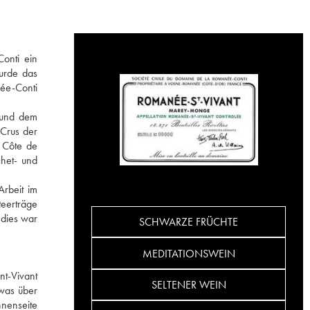
Conti ein
wurde das
ée-Conti
y und dem
 Crus der
 Côte de
chet- und
rbeit im
teerträge
(dies war
SCHWARZE FRÜCHTE
MEDITATIONSWEIN
nt-Vivant
SELTENER WEIN
twas über
nnenseite