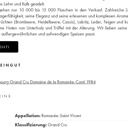
us Lehm und Kalk geadelt.
 gehen nur 10 000 bis 15 000 Flaschen in den Verkauf. Zahlreiche L
 Lagerfähigkeit, seine Eleganz und seine erlesenen und komplexen Arome
üchten (Brombeere, Heidelbeere, Cassis), Lakritz, Leder, Feigen und k
e Noten von Unterholz und Trüffel mit der Alterung. Wir lieben seine
zu außergewöhnlichen und aufwendigen Speisen passt.
ONTI
EINGUT
bourg Grand Cru Domaine de la Romanée-Conti
1984
EINS
Appellation:
Romanée-Saint-Vivant
Klassifizierung:
Grand Cru