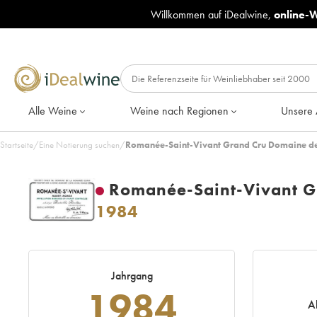
Willkommen auf iDealwine,
online-
Alle Weine
Weine nach Regionen
Unsere 
Startseite
/
Eine Notierung suchen
/
Romanée-Saint-Vivant Grand Cru Domaine de
Romanée-Saint-Vivant G
1984
Jahrgang
1984
A