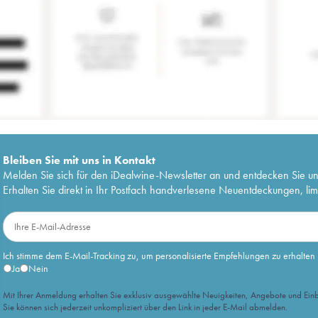
Bleiben Sie mit uns in Kontakt
Melden Sie sich für den iDealwine-Newsletter an und entdecken Sie u
Erhalten Sie direkt in Ihr Postfach handverlesene Neuentdeckungen, lim
Ich stimme dem E-Mail-Tracking zu, um personalisierte Empfehlungen zu erhalten
Ja
Nein
Mit Ihrer Anmeldung erhalten Sie exklusiv ausgewählte Neuigkeiten, Angebote und Einb
Sie können sich jederzeit unkompliziert über den Link in jeder E-Mail abmelden.