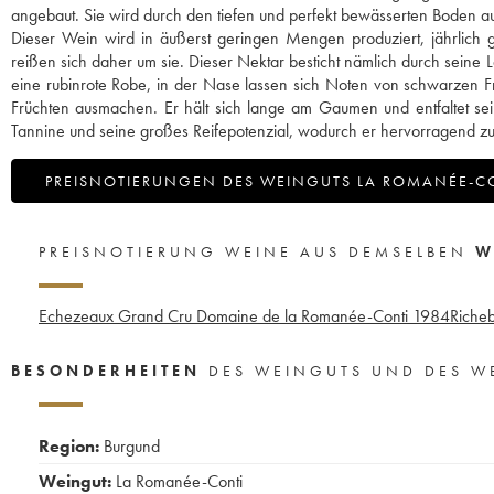
angebaut. Sie wird durch den tiefen und perfekt bewässerten Boden a
Dieser Wein wird in äußerst geringen Mengen produziert, jährlich
reißen sich daher um sie. Dieser Nektar besticht nämlich durch seine
eine rubinrote Robe, in der Nase lassen sich Noten von schwarzen Fr
Früchten ausmachen. Er hält sich lange am Gaumen und entfaltet sein
Tannine und seine großes Reifepotenzial, wodurch er hervorragend 
PREISNOTIERUNGEN DES WEINGUTS LA ROMANÉE-C
PREISNOTIERUNG WEINE AUS DEMSELBEN
W
Echezeaux Grand Cru Domaine de la Romanée-Conti
1984
Riche
BESONDERHEITEN
DES WEINGUTS UND DES W
Region:
Burgund
Weingut:
La Romanée-Conti