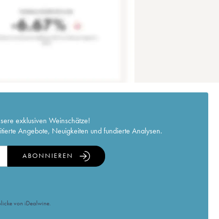
nsere exklusiven Weinschätze!
itierte Angebote, Neuigkeiten und fundierte Analysen.
ABONNIEREN
licke von iDealwine.