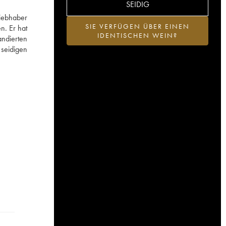
SEIDIG
iebhaber
SIE VERFÜGEN ÜBER EINEN
n. Er hat
IDENTISCHEN WEIN?
andierten
 seidigen