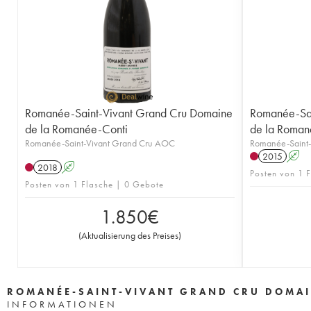
Romanée-Saint-Vivant Grand Cru Domaine
Romanée-Sai
de la Romanée-Conti
de la Roman
Romanée-Saint-Vivant Grand Cru AOC
Romanée-Saint
2015
A
2018
A
Posten von 1 F
Posten von 1 Flasche | 0 Gebote
1.850
€
(
Aktualisierung des Preises
)
ROMANÉE-SAINT-VIVANT GRAND CRU DOMAI
INFORMATIONEN