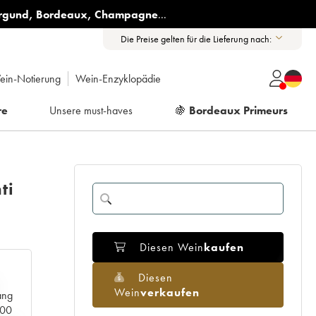
rgund
,
Bordeaux
,
Champagne
...
Die Preise gelten für die Lieferung nach:
ein-Notierung
Wein-Enzyklopädie
re
Unsere must-haves
🍇
Bordeaux Primeurs
ti
Diesen Wein
kaufen
Diesen
Wein
verkaufen
ang
000