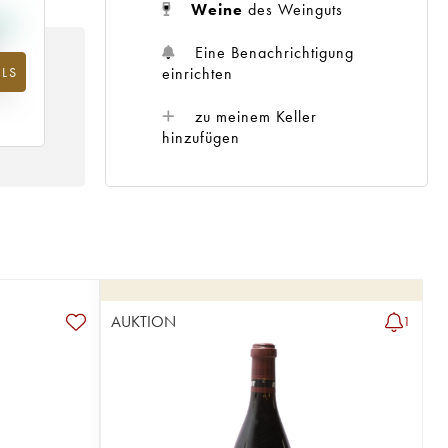
Weine
des Weinguts
Eine Benachrichtigung
einrichten
LS
m
25
zu meinem Keller
hinzufügen
AUKTION
1