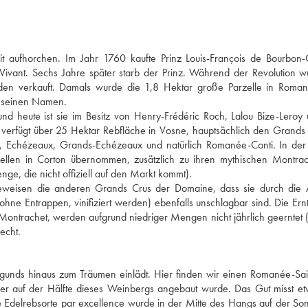
it aufhorchen. Im Jahr 1760 kaufte Prinz Louis-François de Bourbon-
ivant. Sechs Jahre später starb der Prinz. Während der Revolution 
en verkauft. Damals wurde die 1,8 Hektar große Parzelle in Roman
s seinen Namen.
nd heute ist sie im Besitz von Henry-Frédéric Roch, Lalou Bize-Lero
 verfügt über 25 Hektar Rebfläche in Vosne, hauptsächlich den Grands
, Echézeaux, Grands-Echézeaux und natürlich Romanée-Conti. In der
rzellen in Corton übernommen, zusätzlich zu ihren mythischen Montra
e, die nicht offiziell auf den Markt kommt).
beweisen die anderen Grands Crus der Domaine, dass sie durch die A
ne Entrappen, vinifiziert werden) ebenfalls unschlagbar sind. Die Ern
Montrachet, werden aufgrund niedriger Mengen nicht jährlich geerntet 
echt.
unds hinaus zum Träumen einlädt. Hier finden wir einen Romanée-Sai
der auf der Hälfte dieses Weinbergs angebaut wurde. Das Gut misst e
Edelrebsorte par excellence wurde in der Mitte des Hangs auf der So