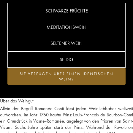
SCHWARZE FRÜCHTE
MEDITATIONSWEIN
SELTENER WEIN
SEIDIG
SIE VERFÜGEN ÜBER EINEN IDENTISCHEN
WEIN?
Über das Weingut
Allein der Begriff Romanée-Conti lässt jeden Weinliebhaber weltweit
aufhorchen. Im Jahr 1760 kaufte Prinz Louis-François de Bourbon-Conti
ein Grundstück in Vosne-Romanée, angelegt von den Prioren von Saint-
Vivant. Sechs Jahre später starb der Prinz. Während der Revolution