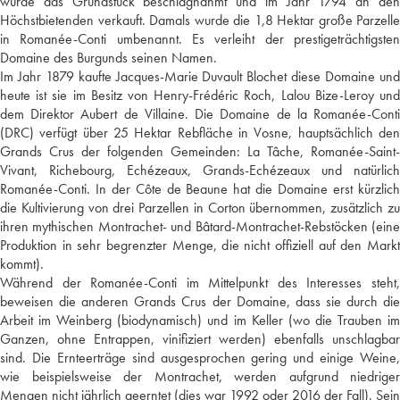
wurde das Grundstück beschlagnahmt und im Jahr 1794 an den
Höchstbietenden verkauft. Damals wurde die 1,8 Hektar große Parzelle
in Romanée-Conti umbenannt. Es verleiht der prestigeträchtigsten
Domaine des Burgunds seinen Namen.
Im Jahr 1879 kaufte Jacques-Marie Duvault Blochet diese Domaine und
heute ist sie im Besitz von Henry-Frédéric Roch, Lalou Bize-Leroy und
dem Direktor Aubert de Villaine. Die Domaine de la Romanée-Conti
(DRC) verfügt über 25 Hektar Rebfläche in Vosne, hauptsächlich den
Grands Crus der folgenden Gemeinden: La Tâche, Romanée-Saint-
Vivant, Richebourg, Echézeaux, Grands-Echézeaux und natürlich
Romanée-Conti. In der Côte de Beaune hat die Domaine erst kürzlich
die Kultivierung von drei Parzellen in Corton übernommen, zusätzlich zu
ihren mythischen Montrachet- und Bâtard-Montrachet-Rebstöcken (eine
Produktion in sehr begrenzter Menge, die nicht offiziell auf den Markt
kommt).
Während der Romanée-Conti im Mittelpunkt des Interesses steht,
beweisen die anderen Grands Crus der Domaine, dass sie durch die
Arbeit im Weinberg (biodynamisch) und im Keller (wo die Trauben im
Ganzen, ohne Entrappen, vinifiziert werden) ebenfalls unschlagbar
sind. Die Ernteerträge sind ausgesprochen gering und einige Weine,
wie beispielsweise der Montrachet, werden aufgrund niedriger
Mengen nicht jährlich geerntet (dies war 1992 oder 2016 der Fall). Sein