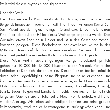
Preis wird diesem Mythos eindeutig gerecht.
Über den Wein
Die Domaine de la Romanée-Conti. Ein Name, der über die Tore
Burgunds hinaus zum Träumen einlädt. Hier finden wir einen Romanée-
Saint-Vivant aus dem gleichnamigen Grand Cru. Er beinhaltet einen
Pinot Noir, der auf der Hälfte dieses Weinbergs angebaut wurde. Das
Gut misst etwas über neun Hektar und ist in der Gemeinde Vosne-
Romanée gelegen. Diese Edelrebsorte par excellence wurde in der
Mitte des Hangs auf der Sonnenseite angebaut. Sie wird durch den
tiefen und perfekt bewässerten Boden aus Lehm und Kalk geadelt.
Dieser Wein wird in äußerst geringen Mengen produziert, jährlich
gehen nur 10 000 bis 15 000 Flaschen in den Verkauf. Zahlreiche
Liebhaber reißen sich daher um sie. Dieser Nektar besticht nämlich
durch seine Lagerfähigkeit, seine Eleganz und seine erlesenen und
komplexen Aromen. Er hat eine rubinrote Robe, in der Nase lassen sich
Noten von schwarzen Früchten (Brombeere, Heidelbeere, Cassis),
Lakritz, Leder, Feigen und kandierten Früchten ausmachen. Er hält sich
lange am Gaumen und entfaltet seine Noten von Unterholz und Trüffel
mit der Alterung. Wir lieben seine seidigen Tannine und seine großes
Reifepotenzial, wodurch er hervorragend zu außergewöhnlichen und