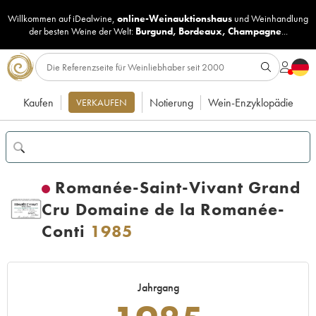
Willkommen auf iDealwine,
online-Weinauktionshaus
und
Weinhandlung
der besten Weine der Welt:
Burgund
,
Bordeaux
,
Champagne
...
Kaufen
Notierung
Wein-Enzyklopädie
VERKAUFEN
Romanée-Saint-Vivant Grand
Cru Domaine de la Romanée-
Conti
1985
Jahrgang