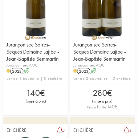
Jurançon sec Serres-
Jurançon sec Serres-
Seques Domaine Lajibe -
Seques Domaine Lajibe -
Jean-Baptiste Semmartin
Jean-Baptiste Semmartin
Jurançon sec AOC
Jurançon sec AOC
2023
A
2023
A
Lot de 1 bouteille | 0 enchère
Lot de 2 bouteilles | 0 enchère
140
€
280
€
(
mise à prix
)
(
mise à prix
)
140
€
Prix à l'unité
ENCHÈRE
ENCHÈRE
3
3