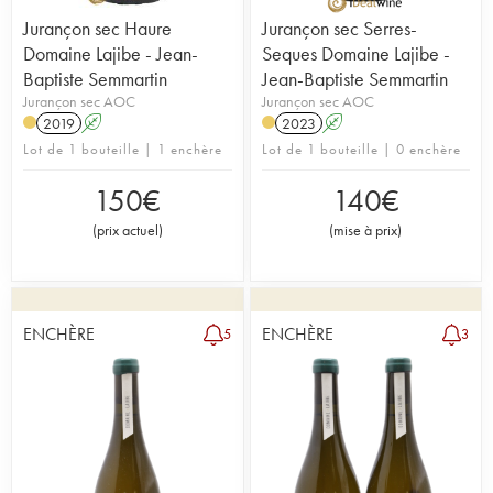
Jurançon sec Haure
Jurançon sec Serres-
Domaine Lajibe - Jean-
Seques Domaine Lajibe -
Baptiste Semmartin
Jean-Baptiste Semmartin
Jurançon sec AOC
Jurançon sec AOC
2019
A
2023
A
Lot de 1 bouteille | 1 enchère
Lot de 1 bouteille | 0 enchère
150
€
140
€
(
prix actuel
)
(
mise à prix
)
ENCHÈRE
ENCHÈRE
5
3