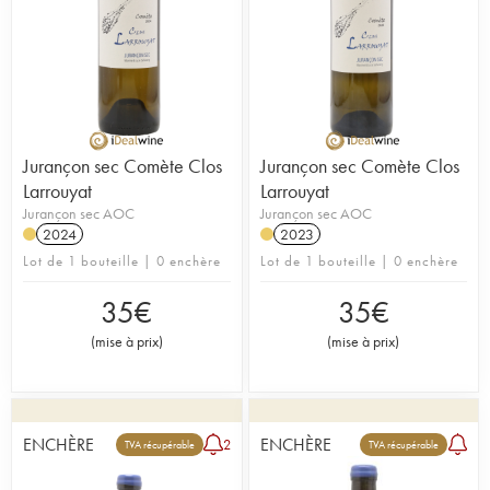
Jurançon sec Comète Clos
Jurançon sec Comète Clos
Larrouyat
Larrouyat
Jurançon sec AOC
Jurançon sec AOC
2024
2023
Lot de 1 bouteille | 0 enchère
Lot de 1 bouteille | 0 enchère
35
€
35
€
(
mise à prix
)
(
mise à prix
)
ENCHÈRE
ENCHÈRE
2
TVA récupérable
TVA récupérable