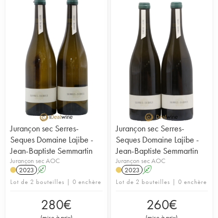
Jurançon sec Serres-
Jurançon sec Serres-
Seques Domaine Lajibe -
Seques Domaine Lajibe -
Jean-Baptiste Semmartin
Jean-Baptiste Semmartin
Jurançon sec AOC
Jurançon sec AOC
2023
A
2023
A
Lot de 2 bouteilles | 0 enchère
Lot de 2 bouteilles | 0 enchère
280
€
260
€
(
mise à prix
)
(
mise à prix
)