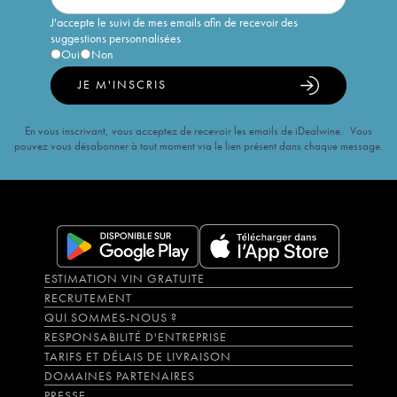
J'accepte le suivi de mes emails afin de recevoir des
suggestions personnalisées
Oui
Non
JE M'INSCRIS
En vous inscrivant, vous acceptez de recevoir les emails de iDealwine. Vous
pouvez vous désabonner à tout moment via le lien présent dans chaque message.
ESTIMATION VIN GRATUITE
RECRUTEMENT
QUI SOMMES-NOUS ?
RESPONSABILITÉ D'ENTREPRISE
TARIFS ET DÉLAIS DE LIVRAISON
DOMAINES PARTENAIRES
PRESSE