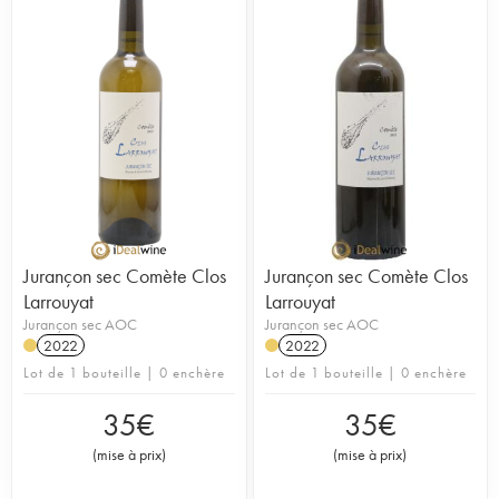
Jurançon sec Comète Clos
Jurançon sec Comète Clos
Larrouyat
Larrouyat
Jurançon sec AOC
Jurançon sec AOC
2022
2022
Lot de 1 bouteille | 0 enchère
Lot de 1 bouteille | 0 enchère
35
€
35
€
(
mise à prix
)
(
mise à prix
)