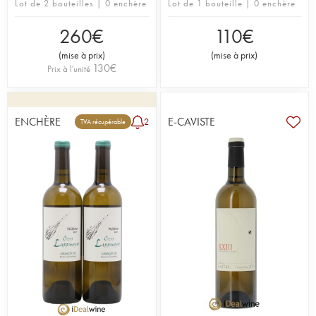
Lot de 2 bouteilles | 0 enchère
Lot de 1 bouteille | 0 enchère
260
€
110
€
(
mise à prix
)
(
mise à prix
)
130
€
Prix à l'unité
ENCHÈRE
E-CAVISTE
2
TVA récupérable