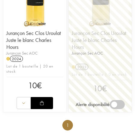
Jurançon Sec Clos Uroulat
Jurançon Sec Clos Uroulat
Juste le blanc Charles
Juste le blanc Charles
Hours
Hours
Jurançon Sec AOC
Jurançon Sec AOC
2024
Lot de 1 bouteille | 20 en
2023
stock
Lot de 1 bouteille | 0 en stock
10
€
10
€
Alerte disponibilité
1