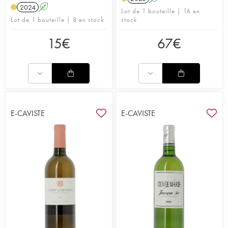
2024
A
Lot de 1 bouteille | 16 en
Lot de 1 bouteille | 8 en stock
stock
15
€
67
€
E-CAVISTE
E-CAVISTE