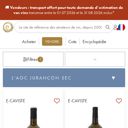
🚚
Vendeurs :
transport offert pour toute demande d’estimation de
vos vins
transmise entre le 01.07.2026 et le 31.08.2026 inclus*
Acheter
Cote
Encyclopédie
VENDRE
Filtres
1
▼
L'AOC JURANÇON SEC
Jurançon Sec
est la version en sec de l'appellation
Jurançon
(créée en 1936), produite dans les
Pyrénées-
Atlantiques
au pied des Pyrénées, reconnue en
1975
.
E-CAVISTE
E-CAVISTE
Élaboré à base de
gros manseng
et de
petit
manseng
, sur les mêmes coteaux pentus et escarpés du
vignoble, il révèle un profil aromatique singulier et
immédiatement identifiable.