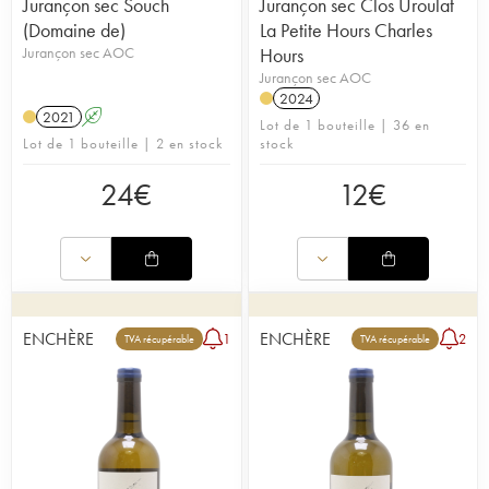
Jurançon sec Souch
Jurançon sec Clos Uroulat
(Domaine de)
La Petite Hours Charles
Jurançon sec AOC
Hours
Jurançon sec AOC
2024
2021
A
Lot de 1 bouteille | 36 en
Lot de 1 bouteille | 2 en stock
stock
24
€
12
€
ENCHÈRE
ENCHÈRE
1
2
TVA récupérable
TVA récupérable