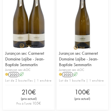
Jurançon sec Carmeret
Jurançon sec Carmeret
Domaine Lajibe - Jean-
Domaine Lajibe - Jean-
Baptiste Semmartin
Baptiste Semmartin
Jurançon sec AOC
Jurançon sec AOC
2020
A
2020
A
Lot de 2 bouteilles | 1 enchère
Lot de 1 bouteille | 1 enchère
210
€
100
€
(
prix actuel
)
(
prix actuel
)
105
€
Prix à l'unité