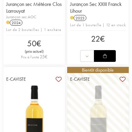
Jurançon sec Météore Clos
Jurançon Sec XXIII Franck
Larrouyat
Lihour
Jurançon sec AOC
2023
2024
Lot de 1 bouteille | 12 en stock
Lot de 2 bouteilles | 1 enchère
22
€
50
€
(
prix actuel
)
25
€
Prix à l'unité
Bientôt disponible
E-CAVISTE
E-CAVISTE