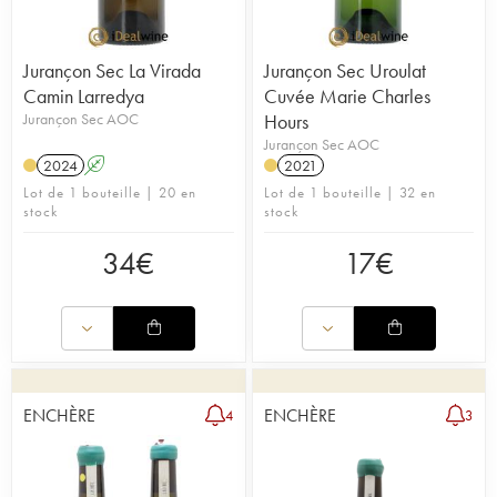
Jurançon Sec La Virada
Jurançon Sec Uroulat
Camin Larredya
Cuvée Marie Charles
Jurançon Sec AOC
Hours
Jurançon Sec AOC
2024
A
2021
Lot de 1 bouteille | 20 en
Lot de 1 bouteille | 32 en
stock
stock
34
€
17
€
ENCHÈRE
ENCHÈRE
4
3