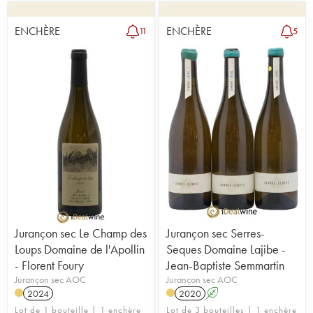
ENCHÈRE
ENCHÈRE
11
5
Jurançon sec Le Champ des
Jurançon sec Serres-
Loups Domaine de l'Apollin
Seques Domaine Lajibe -
- Florent Foury
Jean-Baptiste Semmartin
Jurançon sec AOC
Jurançon sec AOC
2024
2020
A
Lot de 1 bouteille | 1 enchère
Lot de 3 bouteilles | 1 enchère