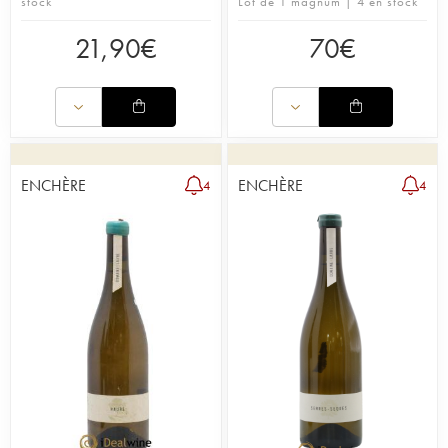
stock
Lot de 1 magnum | 4 en stock
21,90
€
70
€
ENCHÈRE
ENCHÈRE
4
4