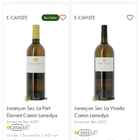
E-CAVISTE
E-CAVISTE
Best-Seller
Jurançon Sec La Part
Jurançon Sec La Virada
Davant Camin Larredya
Camin Larredya
Jurançon Sec AOC
Jurançon Sec AOC
2024
A
2023
A
Lot de 1 bouteille | 60+ en