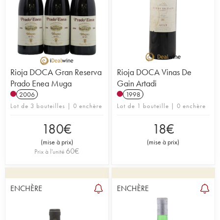
Rioja DOCA Gran Reserva
Rioja DOCA Vinas De
Prado Enea Muga
Gain Artadi
2006
1998
Lot de 3 bouteilles | 0 enchère
Lot de 1 bouteille | 0 enchère
180
€
18
€
(
mise à prix
)
(
mise à prix
)
60
€
Prix à l'unité
ENCHÈRE
ENCHÈRE