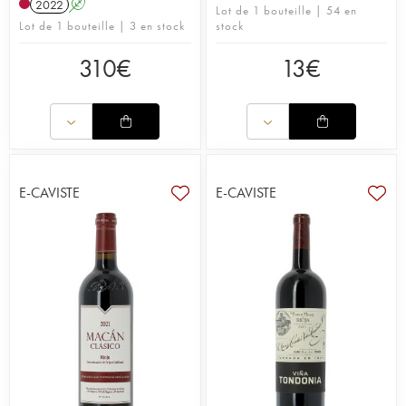
2022
A
Lot de 1 bouteille | 54 en
Lot de 1 bouteille | 3 en stock
stock
310
€
13
€
E-CAVISTE
E-CAVISTE