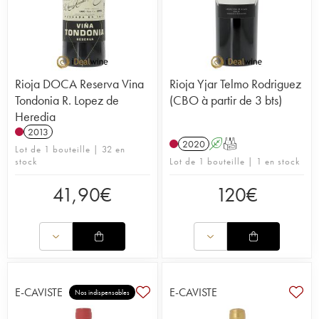
Rioja DOCA Reserva Vina
Rioja Yjar Telmo Rodriguez
Tondonia R. Lopez de
(CBO à partir de 3 bts)
Heredia
2013
2020
A
T
Lot de 1 bouteille | 32 en
stock
Lot de 1 bouteille | 1 en stock
41,90
€
120
€
E-CAVISTE
E-CAVISTE
Nos indispensables