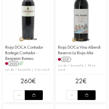
Rioja DOCA Contador
Rioja DOCa Vina Alberdi
Bodega Contador -
Reserva La Rioja Alta
Benjamin Romeo
2021
2020
A
Lot de 1 bouteille | 34 en
Lot de 1 bouteille | 5 en stock
stock
260
€
22
€