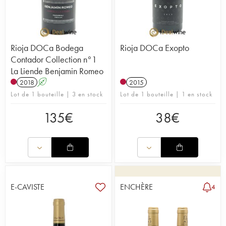
Rioja DOCa Bodega
Rioja DOCa Exopto
Contador Collection n°1
La Liende Benjamin Romeo
2018
A
2015
Lot de 1 bouteille | 3 en stock
Lot de 1 bouteille | 1 en stock
135
€
38
€
E-CAVISTE
ENCHÈRE
4