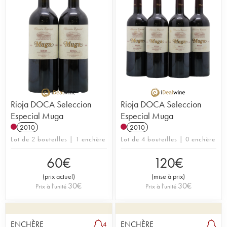
Rioja DOCA Seleccion
Rioja DOCA Seleccion
Especial Muga
Especial Muga
2010
2010
Lot de 2 bouteilles | 1 enchère
Lot de 4 bouteilles | 0 enchère
60
€
120
€
(
prix actuel
)
(
mise à prix
)
30
€
30
€
Prix à l'unité
Prix à l'unité
ENCHÈRE
ENCHÈRE
4