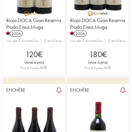
Rioja DOCA Gran Reserva
Rioja DOCA Gran Reserva
Prado Enea Muga
Prado Enea Muga
2006
2006
Lot de 2 bouteilles | 0 enchère
Lot de 3 bouteilles | 0 enchère
120
€
180
€
(
mise à prix
)
(
mise à prix
)
60
€
60
€
Prix à l'unité
Prix à l'unité
ENCHÈRE
ENCHÈRE