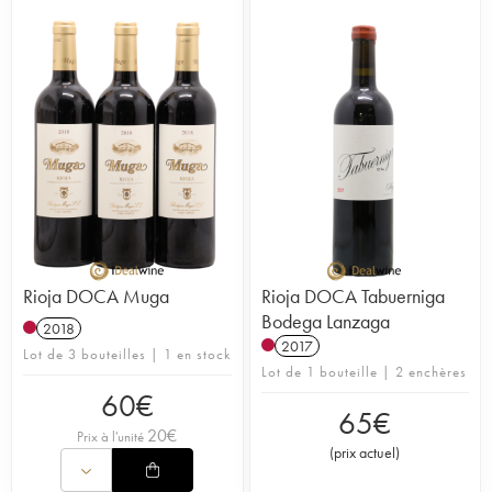
Rioja DOCA Muga
Rioja DOCA Tabuerniga
Bodega Lanzaga
2018
2017
Lot de 3 bouteilles | 1 en stock
Lot de 1 bouteille | 2 enchères
60
€
65
€
20
€
Prix à l'unité
(
prix actuel
)