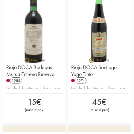
Rioja DOCA Bodegas
Rioja DOCA Santiago
Murua Entrena Reserva
Yago Tinto
1985
1974
Lot de 1 bouteille | 0 enchère
Lot de 1 bouteille | 0 enchère
15
€
45
€
(
mise à prix
)
(
mise à prix
)