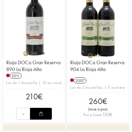
Rioja DOCa Gran Reserva
Rioja DOCa Gran Reserva
890 La Rioja Alta
904 La Rioja Alta
2011
2007
Lot de 1 bouteille | 12 en stock
Lot de 2 bouteilles | 0 enchère
210
€
260
€
(
mise à prix
)
130
€
Prix à l'unité