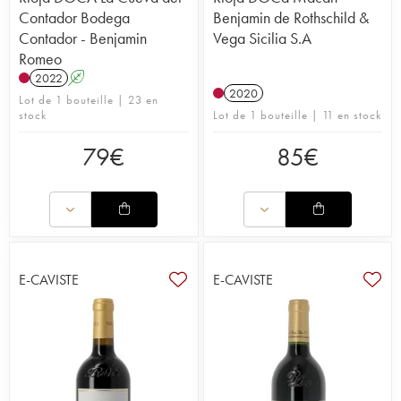
Contador Bodega
Benjamin de Rothschild &
Contador - Benjamin
Vega Sicilia S.A
Romeo
2022
A
2020
Lot de 1 bouteille | 23 en
stock
Lot de 1 bouteille | 11 en stock
79
€
85
€
E-CAVISTE
E-CAVISTE