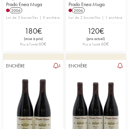
Prado Enea Muga
Prado Enea Muga
2006
2006
Lot de 3 bouteilles | 0 enchère
Lot de 2 bouteilles | 1 enchère
180
€
120
€
(
mise à prix
)
(
prix actuel
)
60
€
60
€
Prix à l'unité
Prix à l'unité
ENCHÈRE
ENCHÈRE
5