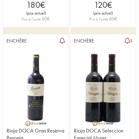
180
€
120
€
(
prix actuel
)
(
prix actuel
)
60
€
60
€
Prix à l'unité
Prix à l'unité
ENCHÈRE
ENCHÈRE
5
Rioja DOCA Gran Reserva
Rioja DOCA Seleccion
Beronia
Especial Muga