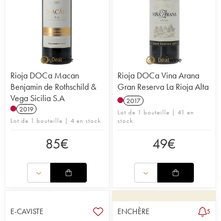
Rioja DOCa Macan
Rioja DOCa Vina Arana
Benjamin de Rothschild &
Gran Reserva La Rioja Alta
Vega Sicilia S.A
2017
2019
Lot de 1 bouteille | 41 en
Lot de 1 bouteille | 4 en stock
stock
85
€
49
€
E-CAVISTE
ENCHÈRE
5