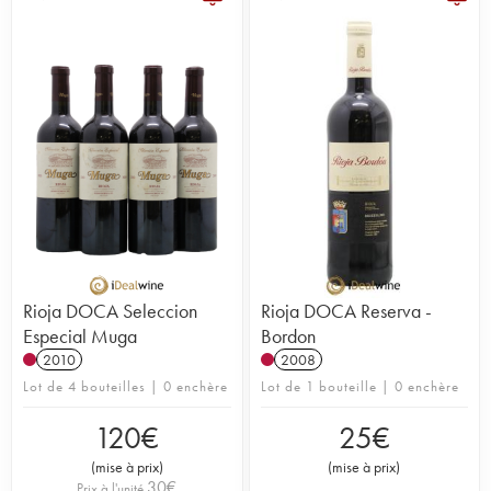
Rioja DOCA Seleccion
Rioja DOCA Reserva -
Especial Muga
Bordon
2010
2008
Lot de 4 bouteilles | 0 enchère
Lot de 1 bouteille | 0 enchère
120
€
25
€
(
mise à prix
)
(
mise à prix
)
30
€
Prix à l'unité