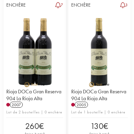
ENCHÈRE
ENCHÈRE
7
3
Rioja DOCa Gran Reserva
Rioja DOCa Gran Reserva
904 La Rioja Alta
904 La Rioja Alta
2007
2005
Lot de 2 bouteilles | 0 enchère
Lot de 1 bouteille | 0 enchère
260
€
130
€
(
mise à prix
)
(
mise à prix
)