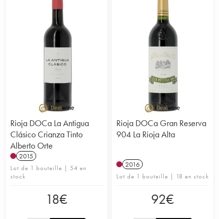
Rioja DOCa La Antigua
Rioja DOCa Gran Reserva
Clásico Crianza Tinto
904 La Rioja Alta
Alberto Orte
2015
2016
Lot de 1 bouteille | 54 en
stock
Lot de 1 bouteille | 18 en stock
18
€
92
€