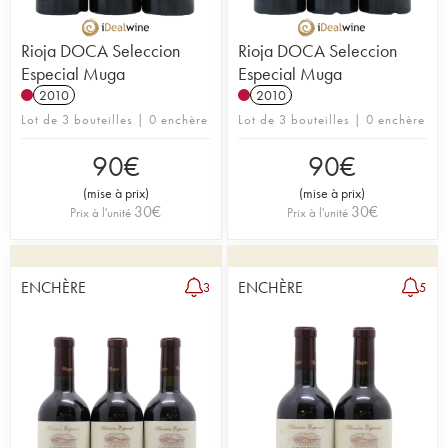
Rioja DOCA Seleccion
Rioja DOCA Seleccion
Especial Muga
Especial Muga
2010
2010
Lot de 3 bouteilles | 0 enchère
Lot de 3 bouteilles | 0 enchère
90
€
90
€
(
mise à prix
)
(
mise à prix
)
30
€
30
€
Prix à l'unité
Prix à l'unité
ENCHÈRE
ENCHÈRE
3
5