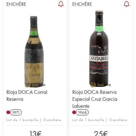
ENCHÈRE
ENCHÈRE
Rioja DOCA Corral
Rioja DOCA Reserva
Reserva
Especial Cruz Garcia
Lafuente
1971
1968
Lot de 1 bouteille | 0 enchère
Lot de 1 bouteille | 0 enchère
13
€
25
€