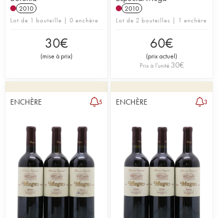
2010
2010
Lot de 1 bouteille | 0 enchère
Lot de 2 bouteilles | 1 enchère
30
€
60
€
(
mise à prix
)
(
prix actuel
)
30
€
Prix à l'unité
ENCHÈRE
ENCHÈRE
5
3