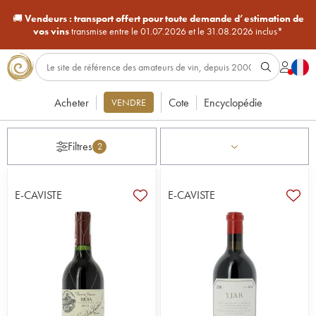
🚚
Vendeurs :
transport offert pour toute demande d’estimation de
vos vins
transmise entre le 01.07.2026 et le 31.08.2026 inclus*
Acheter
Cote
Encyclopédie
VENDRE
Filtres
2
E-CAVISTE
E-CAVISTE