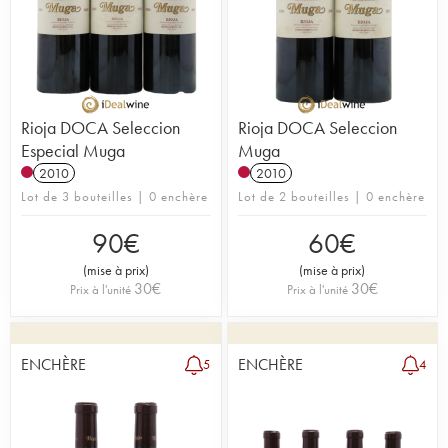
Rioja DOCA Seleccion
Rioja DOCA Seleccion
Especial Muga
Muga
2010
2010
Lot de 3 bouteilles | 0 enchère
Lot de 2 bouteilles | 0 enchère
90
€
60
€
(
mise à prix
)
(
mise à prix
)
30
€
30
€
Prix à l'unité
Prix à l'unité
ENCHÈRE
ENCHÈRE
5
4