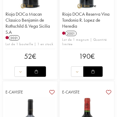
Rioja DOCa Macan
Rioja DOCA Reserva Vina
Classico Benjamin de
Tondonia R. Lopez de
Rothschild & Vega Sicilia
Heredia
S.A
2001
2021
Lot de 1 magnum | Quantité
Lot de 1 bouteille | 1 en stock
limitée
52
€
190
€
E-CAVISTE
E-CAVISTE