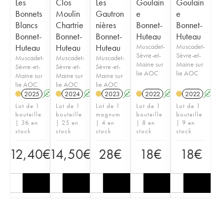
Les
Clos
Les
Goulain
Goulain
Bonnets
Moulin
Gautron
e
e
Blancs
Chartrie
nières
Bonnet-
Bonnet-
Bonnet-
Bonnet-
Bonnet-
Huteau
Huteau
Huteau
Huteau
Huteau
Muscadet-
Muscadet-
Sèvre-et-
Sèvre-et-
Muscadet-
Muscadet-
Muscadet-
Maine sur
Maine sur
Sèvre-et-
Sèvre-et-
Sèvre-et-
lie AOC
lie AOC
Maine sur
Maine sur
Maine sur
lie AOC
lie AOC
lie AOC
2025
A
2024
A
2023
A
2022
A
2022
A
Lot de 1
Lot de 1
Lot de 1
Lot de 1
Lot de 1
bouteille
bouteille
magnum
bouteille
bouteille
| 36 en
| 25 en
| 4 en
| 8 en
| 9 en
stock
stock
stock
stock
stock
12,40
€
14,50
€
28
€
18
€
18
€