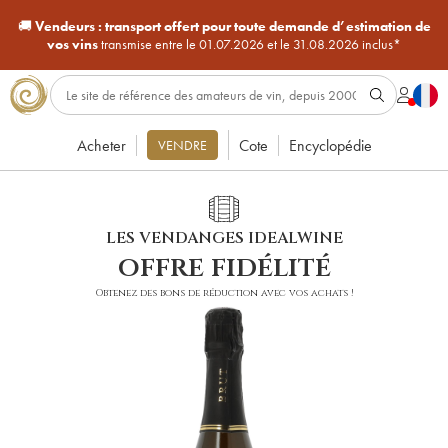
🚚
Vendeurs :
transport offert pour toute demande d’estimation de
vos vins
transmise entre le 01.07.2026 et le 31.08.2026 inclus*
Acheter
Cote
Encyclopédie
VENDRE
LES VENDANGES IDEALWINE
offre fidélité
Obtenez des bons de réduction avec vos achats !