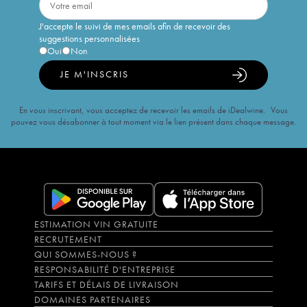
J'accepte le suivi de mes emails afin de recevoir des
suggestions personnalisées
Oui
Non
JE M'INSCRIS
En vous inscrivant, vous acceptez de recevoir les emails de iDealwine. Vous
pouvez vous désabonner à tout moment via le lien présent dans chaque message.
ESTIMATION VIN GRATUITE
RECRUTEMENT
QUI SOMMES-NOUS ?
RESPONSABILITÉ D'ENTREPRISE
TARIFS ET DÉLAIS DE LIVRAISON
DOMAINES PARTENAIRES