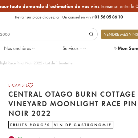
 pour toute demande d’estimation de vos vins
transmise entre le 
Retrait sur place
cliquez ici
|
Un conseil en vin ?
01 56 05 86 10
VENDRE MES VINS
Nos enchères
Services +
✨
Mon Som
Central Otago Burn Cottage Vineyard Moonlight Race Pinot Noir 2022 - Lot de 1 bouteille
E-CAVISTE
CENTRAL OTAGO BURN COTTAGE
VINEYARD MOONLIGHT RACE PI
NOIR 2022
FRUITS ROUGES
VIN DE GASTRONOMIE