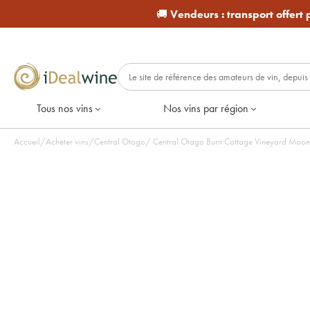
🚚
Vendeurs :
transport offert
Tous nos vins
Nos vins par région
Accueil
/
Acheter vins
/
Central Otago
/