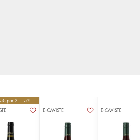
25
€
par 2 | -5%
STE
E-CAVISTE
E-CAVISTE