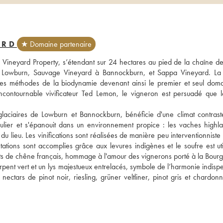
ARD
★ Domaine partenaire
Vineyard Property, s’étendant sur 24 hectares au pied de la chaîne de 
 Lowburn, Sauvage Vineyard à Bannockburn, et Sappa Vineyard. La f
les méthodes de la biodynamie devenant ainsi le premier et seul doma
incontournable vivificateur Ted Lemon, le vigneron est persuadé que le
glaciaires de Lowburn et Bannockburn, bénéficie d'une climat contrasté
iculier et s'épanouit dans un environnement propice : les vaches highlan
e du lieu. Les vinifications sont réalisées de manière peu interventionniste 
ntations sont accomplies grâce aux levures indigènes et le soufre est uti
fûts de chêne français, hommage à l'amour des vignerons porté à la Bour
serpent vert et un lys majestueux entrelacés, symbole de l’harmonie indisp
ctars de pinot noir, riesling, grüner veltliner, pinot gris et chardonna