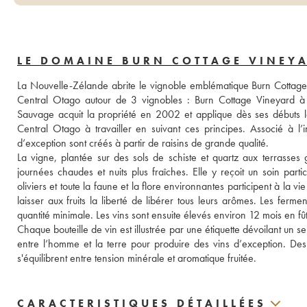
LE DOMAINE BURN COTTAGE VINEY
La Nouvelle-Zélande abrite le vignoble emblématique Burn Cottage 
Central Otago autour de 3 vignobles : Burn Cottage Vineyard à
Sauvage acquit la propriété en 2002 et applique dès ses débuts 
Central Otago à travailler en suivant ces principes. Associé à l’
d’exception sont créés à partir de raisins de grande qualité. 
La vigne, plantée sur des sols de schiste et quartz aux terrasses 
journées chaudes et nuits plus fraîches. Elle y reçoit un soin part
oliviers et toute la faune et la flore environnantes participent à la vi
laisser aux fruits la liberté de libérer tous leurs arômes. Les ferme
quantité minimale. Les vins sont ensuite élevés environ 12 mois en 
Chaque bouteille de vin est illustrée par une étiquette dévoilant un 
entre l’homme et la terre pour produire des vins d’exception. Des ne
s'équilibrent entre tension minérale et aromatique fruitée.
CARACTERISTIQUES DÉTAILLÉES