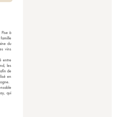
Pise à 
amille 
ine du 
s vins 
 entre 
d, les 
afin de 
lisé en 
gogne. 
ensable 
y, qui 