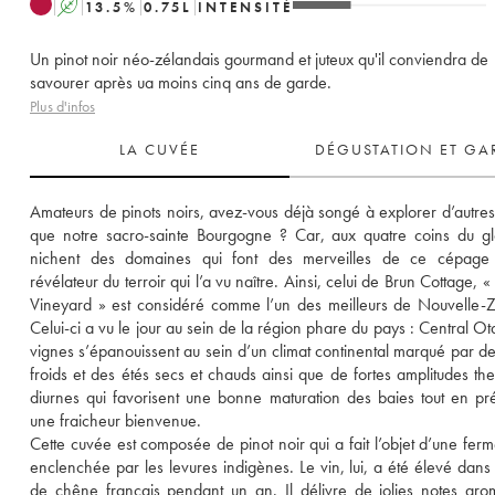
A
13.5
%
0.75
L
INTENSITÉ
Un pinot noir néo-zélandais gourmand et juteux qu'il conviendra de
savourer après ua moins cinq ans de garde.
Plus d'infos
LA CUVÉE
DÉGUSTATION ET GA
Amateurs de pinots noirs, avez-vous déjà songé à explorer d’autres 
que notre sacro-sainte Bourgogne ? Car, aux quatre coins du gl
nichent des domaines qui font des merveilles de ce cépage dé
révélateur du terroir qui l’a vu naître. Ainsi, celui de Brun Cottage, «
Vineyard » est considéré comme l’un des meilleurs de Nouvelle-Z
Celui-ci a vu le jour au sein de la région phare du pays : Central Ota
vignes s’épanouissent au sein d’un climat continental marqué par des
froids et des étés secs et chauds ainsi que de fortes amplitudes the
diurnes qui favorisent une bonne maturation des baies tout en pré
une fraicheur bienvenue. 
Cette cuvée est composée de pinot noir qui a fait l’objet d’une ferme
enclenchée par les levures indigènes. Le vin, lui, a été élevé dans d
de chêne français pendant un an. Il délivre de jolies notes arom