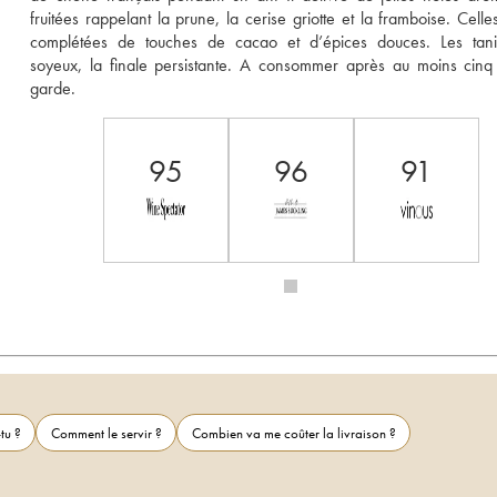
fruitées rappelant la prune, la cerise griotte et la framboise. Celles
complétées de touches de cacao et d’épices douces. Les tanin
soyeux, la finale persistante. A consommer après au moins cinq
garde.
95
96
91
tu ?
Comment le servir ?
Combien va me coûter la livraison ?