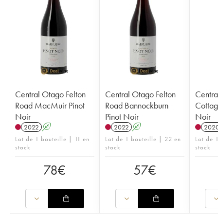
Central Otago Felton
Central Otago Felton
Centra
Road MacMuir Pinot
Road Bannockburn
Cottag
Noir
Pinot Noir
Noir
2022
A
2022
A
202
Lot de 1 bouteille | 11 en
Lot de 1 bouteille | 22 en
Lot de 1
stock
stock
stock
78
€
57
€