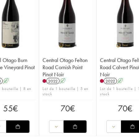
l Otago Burn
Central Otago Felton
Central Otago Fel
e Vineyard Pinot
Road Cornish Point
Road Calvert Pino
Pinot Noir
Noir
0
A
2022
A
2022
A
 bouteille | 8 en
Lot de 1 bouteille | 5 en
Lot de 1 bouteille | 
stock
stock
55
€
70
€
70
€