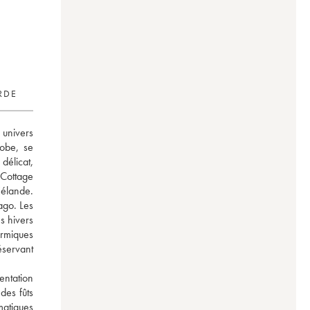
RDE
univers 
obe, se 
licat, 
 Cottage 
élande. 
go. Les 
 hivers 
rmiques 
servant 
ntation 
es fûts 
atiques 