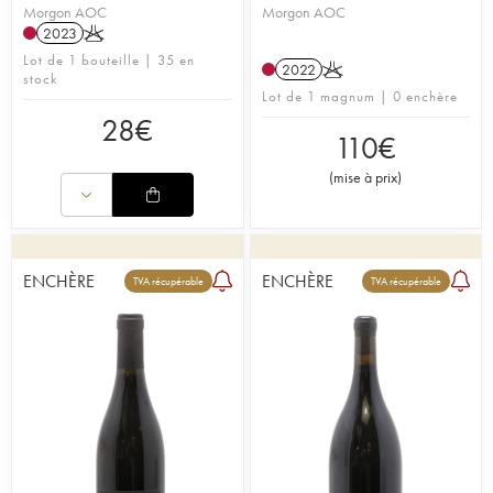
Morgon AOC
Morgon AOC
2023
K
Lot de 1 bouteille | 35 en
2022
K
stock
Lot de 1 magnum | 0 enchère
28
€
110
€
(
mise à prix
)
ENCHÈRE
ENCHÈRE
TVA récupérable
TVA récupérable