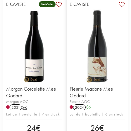
E-CAVISTE
E-CAVISTE
Best-Seller
Morgon Corcelette Mee
Fleurie Madone Mee
Godard
Godard
Morgon AOC
Fleurie AOC
2021
K
2024
A
Lot de 1 bouteille | 7 en stock
Lot de 1 bouteille | 6 en stock
24
€
26
€