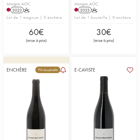
Morgon AOC
Morgon AOC
2023
K
2023
K
Lot de 1 magnum | 0 enchère
Lot de 1 bouteille | 0 enchère
60
€
30
€
(
mise à prix
)
(
mise à prix
)
ENCHÈRE
E-CAVISTE
TVA récupérable