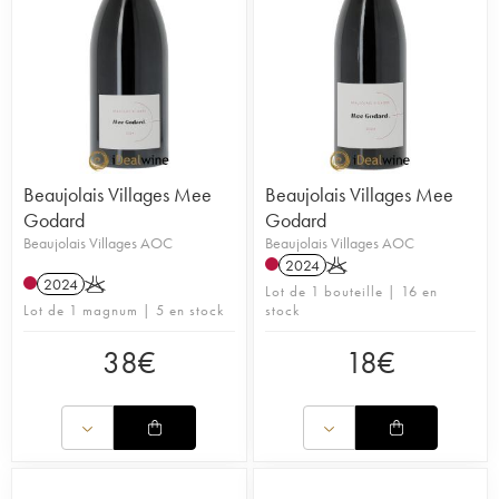
Beaujolais Villages Mee
Beaujolais Villages Mee
Godard
Godard
Beaujolais Villages AOC
Beaujolais Villages AOC
2024
K
2024
K
Lot de 1 bouteille | 16 en
Lot de 1 magnum | 5 en stock
stock
38
€
18
€