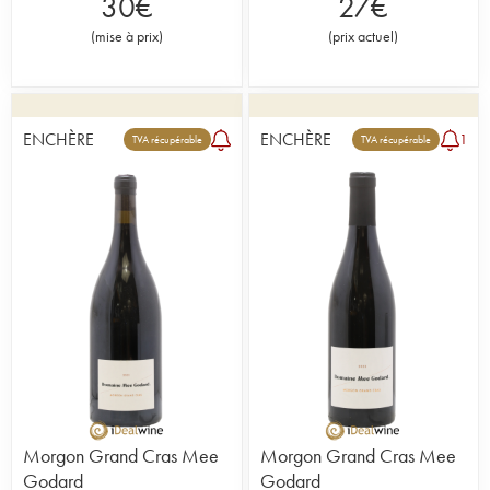
30
€
27
€
(
mise à prix
)
(
prix actuel
)
ENCHÈRE
ENCHÈRE
1
TVA récupérable
TVA récupérable
Morgon Grand Cras Mee
Morgon Grand Cras Mee
Godard
Godard