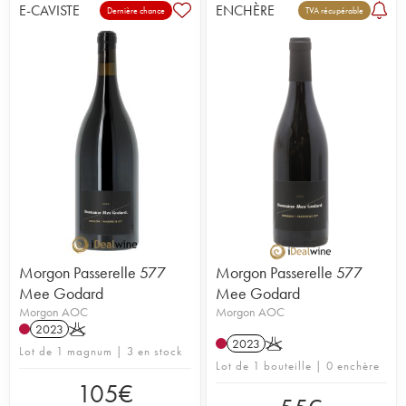
E-CAVISTE
ENCHÈRE
Dernière chance
TVA récupérable
Morgon Passerelle 577
Morgon Passerelle 577
Mee Godard
Mee Godard
Morgon AOC
Morgon AOC
2023
K
2023
K
Lot de 1 magnum | 3 en stock
Lot de 1 bouteille | 0 enchère
105
€