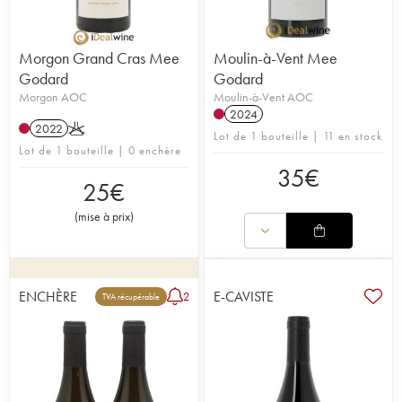
Morgon Grand Cras Mee
Moulin-à-Vent Mee
Godard
Godard
Morgon AOC
Moulin-à-Vent AOC
2024
2022
K
Lot de 1 bouteille | 11 en stock
Lot de 1 bouteille | 0 enchère
35
€
25
€
(
mise à prix
)
ENCHÈRE
E-CAVISTE
2
TVA récupérable