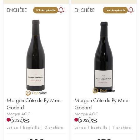
ENCHÈRE
ENCHÈRE
1
TVA récupérable
TVA récupérable
Morgon Côte du Py Mee
Morgon Côte du Py Mee
Godard
Godard
Morgon AOC
Morgon AOC
2022
K
2022
K
Lot de 1 bouteille | 0 enchère
Lot de 1 bouteille | 1 enchère