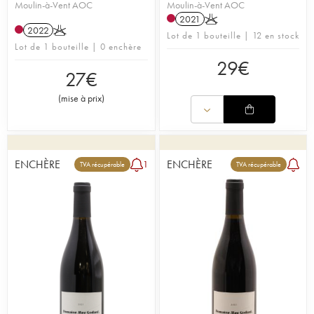
Moulin-à-Vent AOC
Moulin-à-Vent AOC
2021
K
2022
K
Lot de 1 bouteille | 12 en stock
Lot de 1 bouteille | 0 enchère
29
€
27
€
(
mise à prix
)
ENCHÈRE
ENCHÈRE
1
TVA récupérable
TVA récupérable