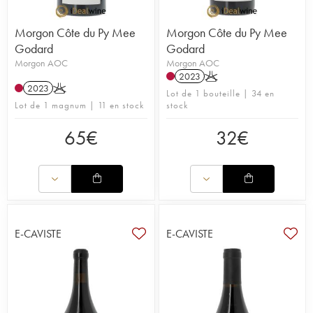
Morgon Côte du Py Mee
Morgon Côte du Py Mee
Godard
Godard
Morgon AOC
Morgon AOC
2023
K
2023
K
Lot de 1 bouteille | 34 en
Lot de 1 magnum | 11 en stock
stock
65
€
32
€
E-CAVISTE
E-CAVISTE