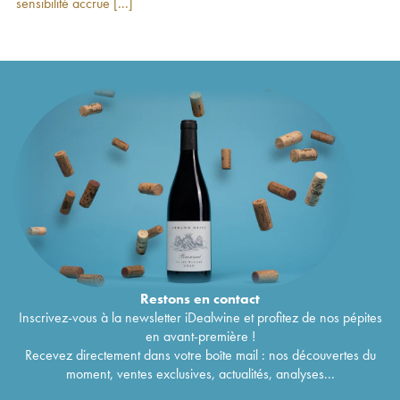
sensibilité accrue [...]
Morgon Grand Cras Mee Godard
2015
30
€
Morgon Passerelle 577 Mee Godard
2014
41
€
Morgon Corcelette Mee Godard
2014
23
€
Morgon Côte du Py Mee Godard
2014
27
€
Morgon Grand Cras Mee Godard
2014
38
€
Morgon Passerelle 577 Mee Godard
2013
36
€
Restons en
contact
Inscrivez-vous à la newsletter iDealwine et profitez de nos pépites
en avant-première !
Recevez directement dans votre boîte mail : nos découvertes du
moment, ventes exclusives, actualités, analyses...