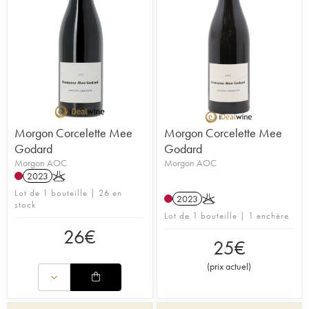
Morgon Corcelette Mee
Morgon Corcelette Mee
Godard
Godard
Morgon AOC
Morgon AOC
2023
K
Lot de 1 bouteille | 26 en
2023
K
stock
Lot de 1 bouteille | 1 enchère
26
€
25
€
(
prix actuel
)