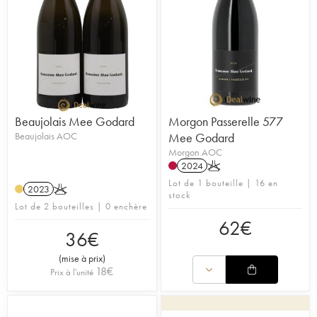
Beaujolais Mee Godard
Morgon Passerelle 577
Beaujolais AOC
Mee Godard
Morgon AOC
2024
K
Lot de 1 bouteille | 16 en
2023
K
stock
Lot de 2 bouteilles | 0 enchère
62
€
36
€
(
mise à prix
)
18
€
Prix à l'unité