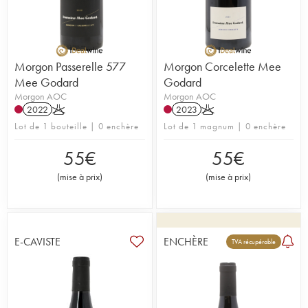
Morgon Passerelle 577
Morgon Corcelette Mee
Mee Godard
Godard
Morgon AOC
Morgon AOC
2022
K
2023
K
Lot de 1 bouteille | 0 enchère
Lot de 1 magnum | 0 enchère
55
€
55
€
(
mise à prix
)
(
mise à prix
)
E-CAVISTE
ENCHÈRE
TVA récupérable