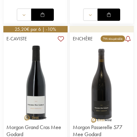
25,20
€
par 6 | -10%
E-CAVISTE
ENCHÈRE
TVA récupérable
Morgon Grand Cras Mee
Morgon Passerelle 577
Godard
Mee Godard