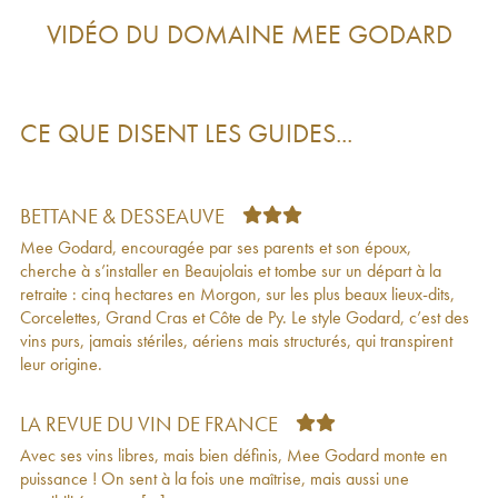
Morgon Passerelle 577 Mee Godard
2019
51
€
VIDÉO DU DOMAINE
MEE GODARD
Morgon Corcelette Mee Godard
2019
22
€
Moulin-à-Vent Au Michelon Mee Godard
2019
31
€
Morgon Grand Cras Mee Godard
2019
33
€
Morgon Corcelette Mee Godard
2018
25
€
CE QUE DISENT LES GUIDES...
Morgon Côte du Py Mee Godard
2018
31
€
Beaujolais Mee Godard
2018
33
€
Morgon Passerelle 577 Mee Godard
2018
41
€
Beaujolais Villages Mee Godard
2018
12
€
BETTANE & DESSEAUVE
Moulin-à-Vent Au Michelon Mee Godard
2018
27
€
Mee Godard, encouragée par ses parents et son époux,
Morgon Côte du Py Mee Godard
2017
24
€
cherche à s’installer en Beaujolais et tombe sur un départ à la
Morgon Corcelette Mee Godard
2017
26
€
retraite : cinq hectares en Morgon, sur les plus beaux lieux-dits,
Moulin-à-Vent Au Michelon Mee Godard
2017
25
€
Corcelettes, Grand Cras et Côte de Py. Le style Godard, c’est des
Morgon Grand Cras Mee Godard
2017
21
€
vins purs, jamais stériles, aériens mais structurés, qui transpirent
Morgon Côte du Py Mee Godard
2016
32
€
leur origine.
Morgon Passerelle 577 Mee Godard
2016
39
€
Moulin-à-Vent Au Michelon Mee Godard
2016
32
€
Morgon Grand Cras Mee Godard
2016
34
€
LA REVUE DU VIN DE FRANCE
Morgon Côte du Py Mee Godard
2015
29
€
Avec ses vins libres, mais bien définis, Mee Godard monte en
Morgon Passerelle 577 Mee Godard
2015
44
€
puissance ! On sent à la fois une maîtrise, mais aussi une
Morgon Corcelette Mee Godard
2015
23
€