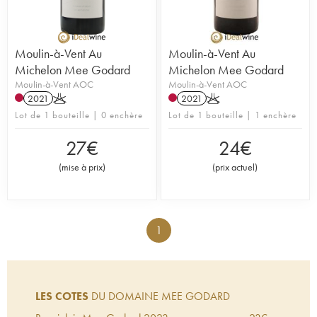
Moulin-à-Vent Au
Moulin-à-Vent Au
Michelon Mee Godard
Michelon Mee Godard
Moulin-à-Vent AOC
Moulin-à-Vent AOC
2021
K
2021
K
Lot de 1 bouteille | 0 enchère
Lot de 1 bouteille | 1 enchère
27
€
24
€
(
mise à prix
)
(
prix actuel
)
1
LES COTES
DU DOMAINE MEE GODARD