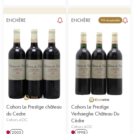
ENCHÈRE
ENCHÈRE
TVA récupérable
Cahors Le Prestige château
Cahors Le Prestige
du Cedre
Verhaeghe Château Du
Cahors AOC
Cèdre
Cahors AOC
2005
1998