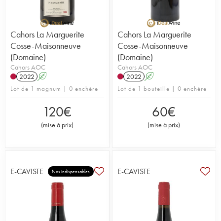
Cahors La Marguerite
Cahors La Marguerite
Cosse-Maisonneuve
Cosse-Maisonneuve
(Domaine)
(Domaine)
Cahors AOC
Cahors AOC
2022
A
2022
A
Lot de 1 magnum | 0 enchère
Lot de 1 bouteille | 0 enchère
120
€
60
€
(
mise à prix
)
(
mise à prix
)
E-CAVISTE
E-CAVISTE
Nos indispensables