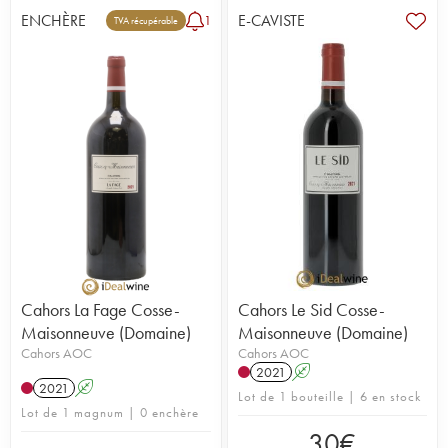
ENCHÈRE
E-CAVISTE
1
TVA récupérable
Cahors La Fage Cosse-
Cahors Le Sid Cosse-
Maisonneuve (Domaine)
Maisonneuve (Domaine)
Cahors AOC
Cahors AOC
2021
A
2021
A
Lot de 1 bouteille | 6 en stock
Lot de 1 magnum | 0 enchère
30
€