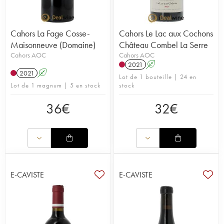
Cahors La Fage Cosse-
Cahors Le Lac aux Cochons
Maisonneuve (Domaine)
Château Combel La Serre
Cahors AOC
Cahors AOC
2021
A
2021
A
Lot de 1 bouteille | 24 en
Lot de 1 magnum | 5 en stock
stock
36
€
32
€
E-CAVISTE
E-CAVISTE