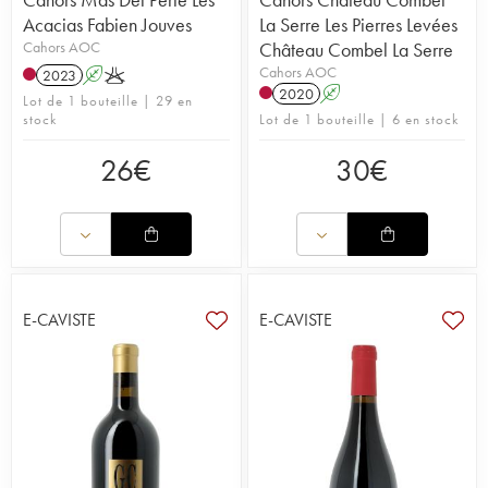
Acacias Fabien Jouves
La Serre Les Pierres Levées
Cahors AOC
Château Combel La Serre
Cahors AOC
2023
A
K
2020
A
Lot de 1 bouteille | 29 en
stock
Lot de 1 bouteille | 6 en stock
26
€
30
€
E-CAVISTE
E-CAVISTE