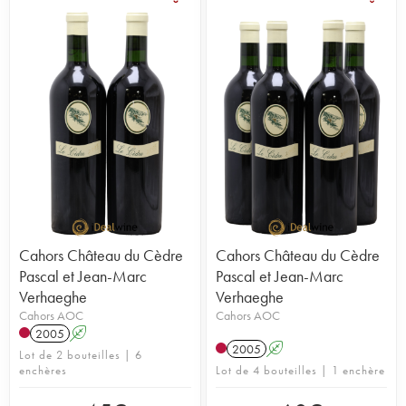
Cahors Château du Cèdre
Cahors Château du Cèdre
Pascal et Jean-Marc
Pascal et Jean-Marc
Verhaeghe
Verhaeghe
Cahors AOC
Cahors AOC
2005
A
2005
A
Lot de 2 bouteilles | 6
enchères
Lot de 4 bouteilles | 1 enchère