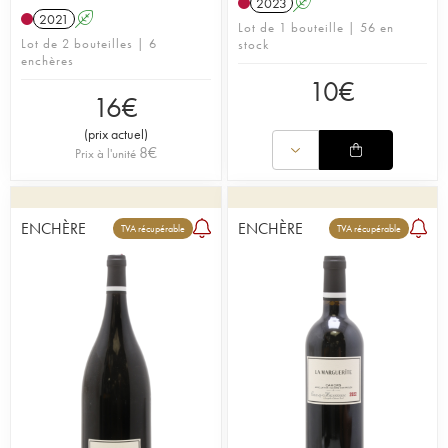
2023
A
2021
A
Lot de 1 bouteille | 56 en
Lot de 2 bouteilles | 6
stock
enchères
10
€
16
€
(
prix actuel
)
8
€
Prix à l'unité
ENCHÈRE
ENCHÈRE
TVA récupérable
TVA récupérable