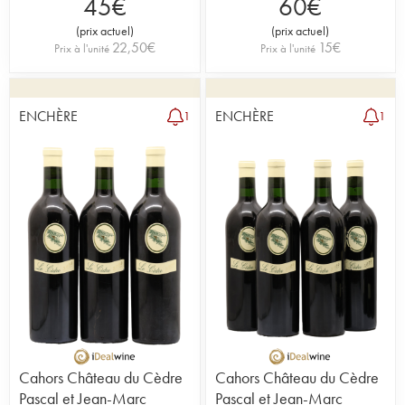
45
€
60
€
(
prix actuel
)
(
prix actuel
)
22,50
€
15
€
Prix à l'unité
Prix à l'unité
ENCHÈRE
ENCHÈRE
1
1
Cahors Château du Cèdre
Cahors Château du Cèdre
Pascal et Jean-Marc
Pascal et Jean-Marc