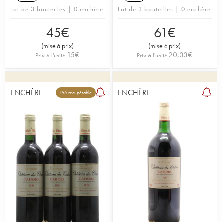
Lot de 3 bouteilles | 0 enchère
Lot de 3 bouteilles | 0 enchère
45
€
61
€
(
mise à prix
)
(
mise à prix
)
15
€
20,33
€
Prix à l'unité
Prix à l'unité
ENCHÈRE
ENCHÈRE
TVA récupérable