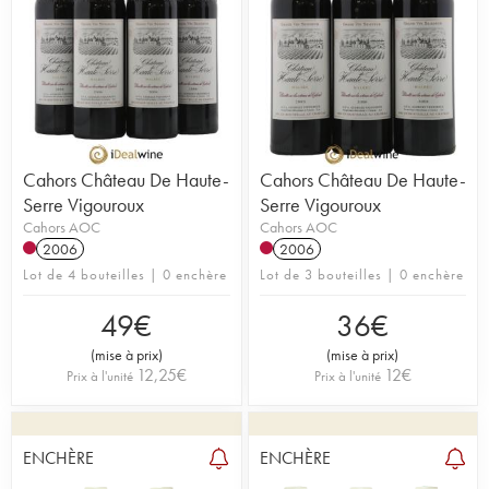
Cahors Château De Haute-
Cahors Château De Haute-
Serre Vigouroux
Serre Vigouroux
Cahors AOC
Cahors AOC
2006
2006
Lot de 4 bouteilles | 0 enchère
Lot de 3 bouteilles | 0 enchère
49
€
36
€
(
mise à prix
)
(
mise à prix
)
12,25
€
12
€
Prix à l'unité
Prix à l'unité
ENCHÈRE
ENCHÈRE