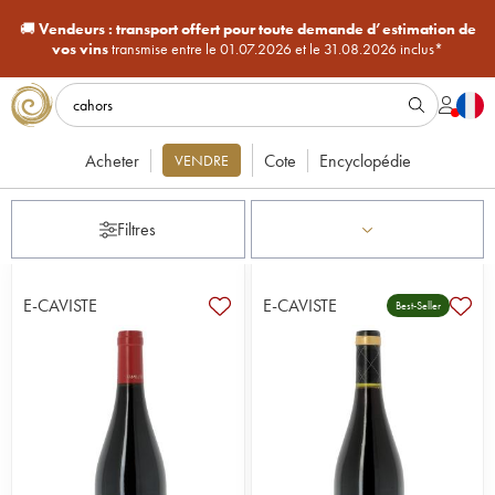
🚚
Vendeurs :
transport offert pour toute demande d’estimation de
vos vins
transmise entre le 01.07.2026 et le 31.08.2026 inclus*
Acheter
Cote
Encyclopédie
VENDRE
Filtres
E-CAVISTE
E-CAVISTE
Best-Seller