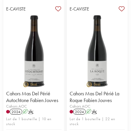
E-CAVISTE
E-CAVISTE
Cahors Mas Del Périé
Cahors Mas Del Périé La
Autochtone Fabien Jouves
Roque Fabien Jouves
Cahors AOC
Cahors AOC
2024
A
K
2024
A
K
Lot de 1 bouteille | 10 en
Lot de 1 bouteille | 22 en
stock
stock