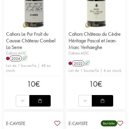
Cahors Le Pur Fruit du
Cahors Château du Cèdre
Causse Château Combel
Héritage Pascal et Jean-
La Serre
Marc Verhaeghe
Cahors AOC
Cahors AOC
2024
A
2022
A
Lot de 1 bouteille | 48 en
stock
Lot de 1 bouteille | 6 en stock
10
€
10
€
E-CAVISTE
E-CAVISTE
Best-Seller