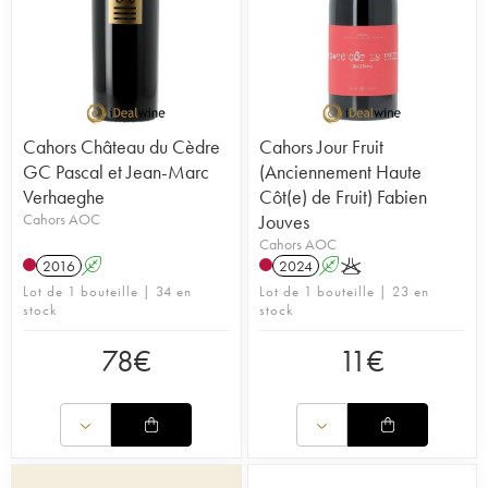
Cahors Château du Cèdre
Cahors Jour Fruit
GC Pascal et Jean-Marc
(Anciennement Haute
Verhaeghe
Côt(e) de Fruit) Fabien
Cahors AOC
Jouves
Cahors AOC
2016
A
2024
A
K
Lot de 1 bouteille | 34 en
Lot de 1 bouteille | 23 en
stock
stock
78
€
11
€