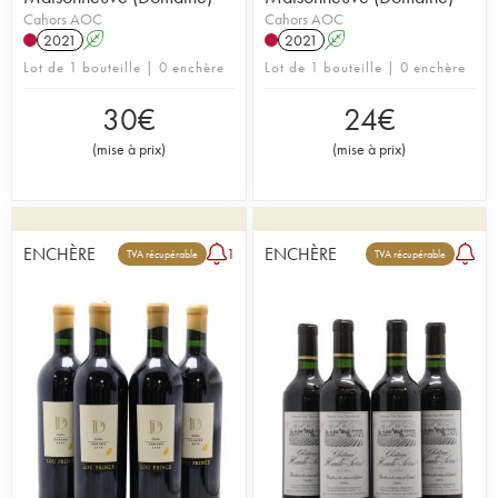
Cahors AOC
Cahors AOC
2021
A
2021
A
Lot de 1 bouteille | 0 enchère
Lot de 1 bouteille | 0 enchère
30
€
24
€
(
mise à prix
)
(
mise à prix
)
ENCHÈRE
ENCHÈRE
1
TVA récupérable
TVA récupérable