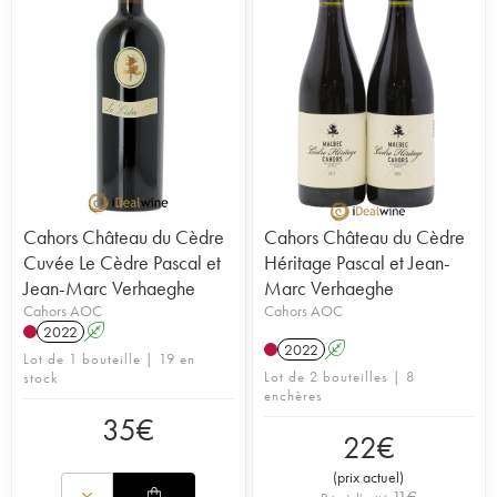
Cahors Château du Cèdre
Cahors Château du Cèdre
Cuvée Le Cèdre Pascal et
Héritage Pascal et Jean-
Jean-Marc Verhaeghe
Marc Verhaeghe
Cahors AOC
Cahors AOC
2022
A
2022
A
Lot de 1 bouteille | 19 en
Lot de 2 bouteilles | 8
stock
enchères
35
€
22
€
(
prix actuel
)