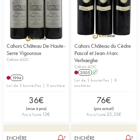
Cahors Château De Haute-
Cahors Château du Cèdre
Serre Vigouroux
Pascal et Jean-Marc
Cahors AOC
Verhaeghe
Cahors AOC
2005
A
1994
Lot de 3 bouteilles | 8
Lot de 3 bouteilles | 0 enchère
enchères
36
€
76
€
(
mise à prix
)
(
prix actuel
)
12
€
25,33
€
Prix à l'unité
Prix à l'unité
ENCHÈRE
ENCHÈRE
7
7