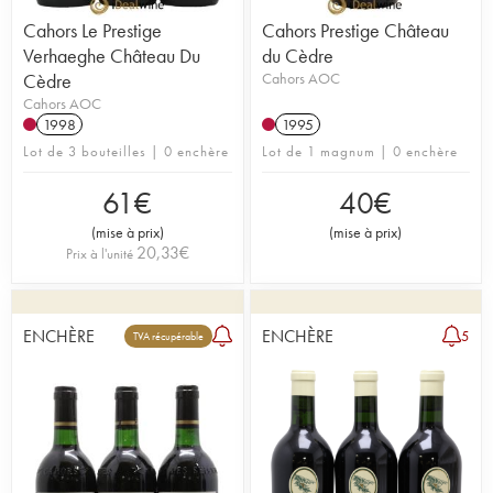
Cahors Le Prestige
Cahors Prestige Château
Verhaeghe Château Du
du Cèdre
Cèdre
Cahors AOC
Cahors AOC
1998
1995
Lot de 3 bouteilles | 0 enchère
Lot de 1 magnum | 0 enchère
61
€
40
€
(
mise à prix
)
(
mise à prix
)
20,33
€
Prix à l'unité
ENCHÈRE
ENCHÈRE
5
TVA récupérable