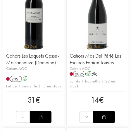
Cahors Les Laquets Cosse-
Cahors Mas Del Périé Les
Maisonneuve (Domaine)
Escures Fabien Jouves
Cahors AOC
Cahors AOC
2025
A
K
2021
A
Lot de 1 bouteille | 22 en
Lot de 1 bouteille | 13 en stock
stock
31
€
14
€