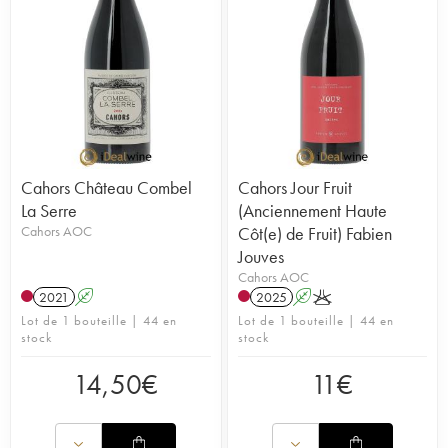
Cahors Château Combel
Cahors Jour Fruit
La Serre
(Anciennement Haute
Cahors AOC
Côt(e) de Fruit) Fabien
Jouves
Cahors AOC
2021
A
2025
A
K
Lot de 1 bouteille | 44 en
Lot de 1 bouteille | 44 en
stock
stock
14,50
€
11
€