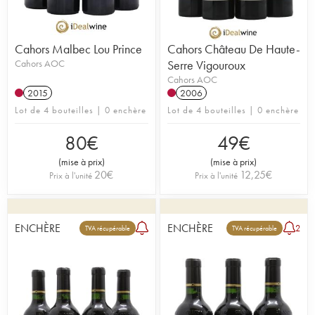
Cahors Malbec Lou Prince
Cahors Château De Haute-
Cahors AOC
Serre Vigouroux
Cahors AOC
2015
2006
Lot de 4 bouteilles | 0 enchère
Lot de 4 bouteilles | 0 enchère
80
€
49
€
(
mise à prix
)
(
mise à prix
)
20
€
12,25
€
Prix à l'unité
Prix à l'unité
ENCHÈRE
ENCHÈRE
2
TVA récupérable
TVA récupérable