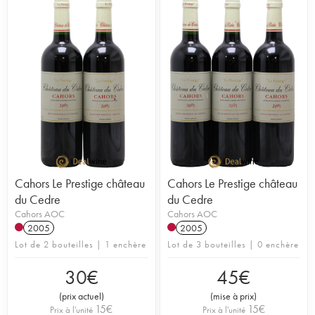
Cahors Le Prestige château
Cahors Le Prestige château
du Cedre
du Cedre
Cahors AOC
Cahors AOC
2005
2005
Lot de 2 bouteilles | 1 enchère
Lot de 3 bouteilles | 0 enchère
30
€
45
€
(
prix actuel
)
(
mise à prix
)
15
€
15
€
Prix à l'unité
Prix à l'unité