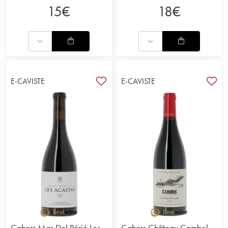
15
€
18
€
E-CAVISTE
E-CAVISTE
Cahors Mas Del Périé Les
Cahors Château Combel