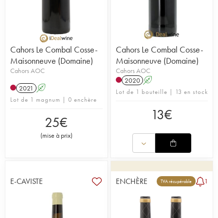
Cahors Le Combal Cosse-
Cahors Le Combal Cosse-
Maisonneuve (Domaine)
Maisonneuve (Domaine)
Cahors AOC
Cahors AOC
2020
A
2021
A
Lot de 1 bouteille | 13 en stock
Lot de 1 magnum | 0 enchère
13
€
25
€
(
mise à prix
)
E-CAVISTE
ENCHÈRE
1
TVA récupérable