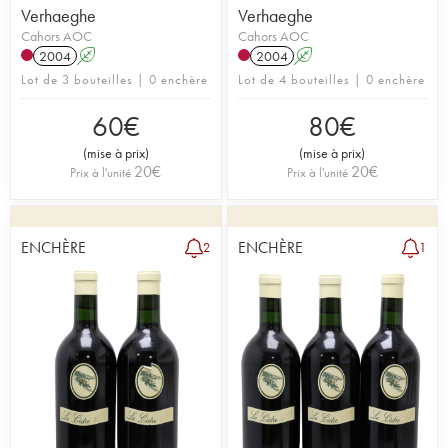
Verhaeghe
Verhaeghe
Cahors AOC
Cahors AOC
2004
A
2004
A
Lot de 3 bouteilles | 0 enchère
Lot de 4 bouteilles | 0 enchère
60
€
80
€
(
mise à prix
)
(
mise à prix
)
20
€
20
€
Prix à l'unité
Prix à l'unité
ENCHÈRE
ENCHÈRE
2
1