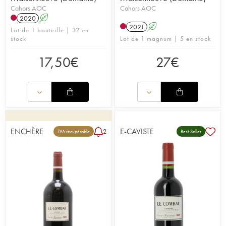
Cahors AOC
Cahors AOC
2020
A
2021
A
Lot de 1 bouteille | 32 en
stock
Lot de 1 magnum | 5 en stock
17,50
€
27
€
ENCHÈRE
E-CAVISTE
2
TVA récupérable
Best-Seller