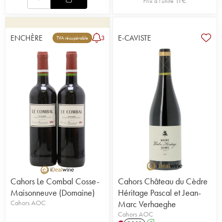
11
€
Prix à l'unité
ENCHÈRE
E-CAVISTE
3
TVA récupérable
Cahors Le Combal Cosse-
Cahors Château du Cèdre
Maisonneuve (Domaine)
Héritage Pascal et Jean-
Cahors AOC
Marc Verhaeghe
Cahors AOC