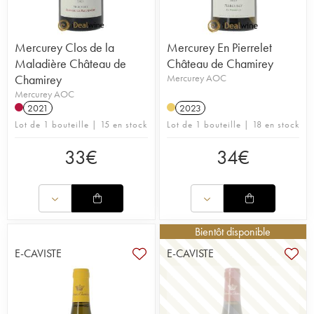
Mercurey Clos de la
Mercurey En Pierrelet
Maladière Château de
Château de Chamirey
Chamirey
Mercurey AOC
Mercurey AOC
2021
2023
Lot de 1 bouteille | 15 en stock
Lot de 1 bouteille | 18 en stock
33
€
34
€
Bientôt disponible
E-CAVISTE
E-CAVISTE