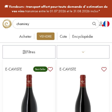
🚚
Vendeurs :
transport offert pour toute demande d’estimation de
vos vins
transmise entre le 01.07.2026 et le 31.08.2026 inclus*
Acheter
Cote
Encyclopédie
VENDRE
Filtres
E-CAVISTE
E-CAVISTE
Best-Seller