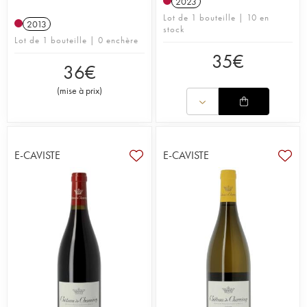
2023
Lot de 1 bouteille | 10 en
2013
stock
Lot de 1 bouteille | 0 enchère
35
€
36
€
(
mise à prix
)
E-CAVISTE
E-CAVISTE