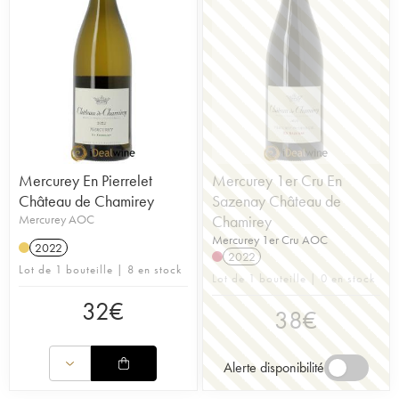
Mercurey En Pierrelet
Mercurey 1er Cru En
Château de Chamirey
Sazenay Château de
Mercurey AOC
Chamirey
Mercurey 1er Cru AOC
2022
2022
Lot de 1 bouteille | 8 en stock
Lot de 1 bouteille | 0 en stock
32
€
38
€
Alerte disponibilité