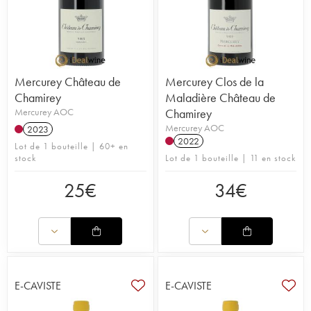
Mercurey Château de
Mercurey Clos de la
Chamirey
Maladière Château de
Mercurey AOC
Chamirey
Mercurey AOC
2023
2022
Lot de 1 bouteille | 60+ en
stock
Lot de 1 bouteille | 11 en stock
25
€
34
€
E-CAVISTE
E-CAVISTE