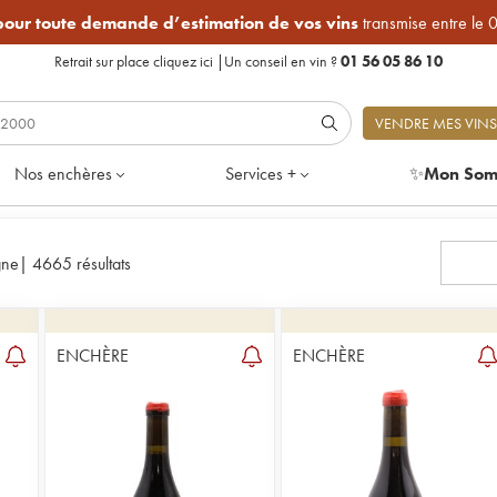
 pour toute demande d’estimation de vos vins
transmise entre le 
Retrait sur place
cliquez ici
|
Un conseil en vin ?
01 56 05 86 10
VENDRE MES VINS
Nos enchères
Services +
✨
Mon Som
gne
|
4665 résultats
ENCHÈRE
ENCHÈRE