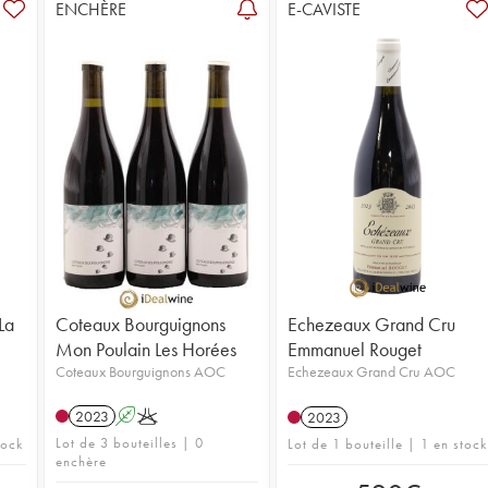
ENCHÈRE
E-CAVISTE
La
Coteaux Bourguignons
Echezeaux Grand Cru
Mon Poulain Les Horées
Emmanuel Rouget
Coteaux Bourguignons AOC
Echezeaux Grand Cru AOC
2023
A
K
2023
Lot de 3 bouteilles | 0
tock
Lot de 1 bouteille | 1 en stock
enchère