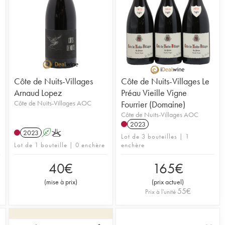
Côte de Nuits-Villages
Côte de Nuits-Villages Le
Arnaud Lopez
Préau Vieille Vigne
Côte de Nuits-Villages AOC
Fourrier (Domaine)
Côte de Nuits-Villages AOC
2023
2023
A
K
Lot de 3 bouteilles | 1
Lot de 1 bouteille | 0 enchère
enchère
40
€
165
€
(
mise à prix
)
(
prix actuel
)
55
€
Prix à l'unité