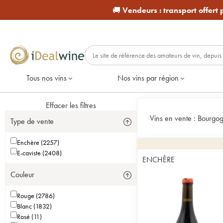
🚚
Vendeurs :
transport offert
Tous nos vins
Nos vins par région
Effacer les filtres
Vins en vente :
Bourgo
Type de vente
Enchère (2257)
E-caviste (2408)
ENCHÈRE
Couleur
Rouge (2786)
Blanc (1832)
Rosé (11)