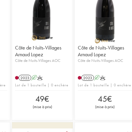
Côte de Nuits-Villages
Côte de Nuits-Villages
Arnaud Lopez
Arnaud Lopez
Côte de Nuits-Villages AOC
Côte de Nuits-Villages AOC
2023
A
K
2023
A
K
hère
Lot de 1 bouteille | 0 enchère
Lot de 1 bouteille | 0 enchère
49
€
45
€
(
mise à prix
)
(
mise à prix
)