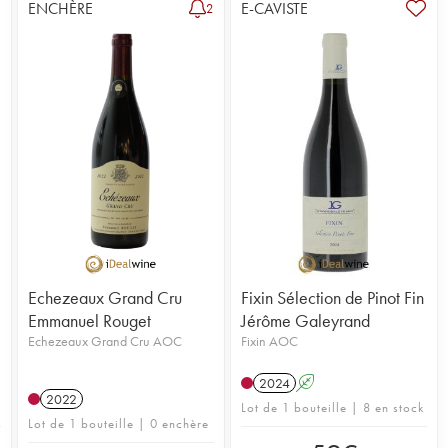
ENCHÈRE
E-CAVISTE
2
Echezeaux Grand Cru
Fixin Sélection de Pinot Fin
Emmanuel Rouget
Jérôme Galeyrand
Echezeaux Grand Cru AOC
Fixin AOC
2024
A
2022
Lot de 1 bouteille | 8 en stock
Lot de 1 bouteille | 0 enchère