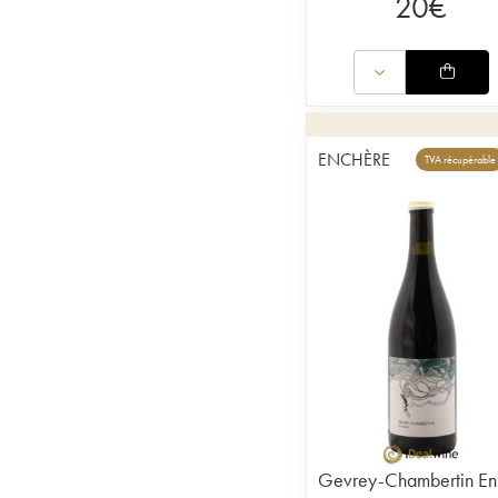
20
€
ENCHÈRE
TVA récupérable
Gevrey-Chambertin En