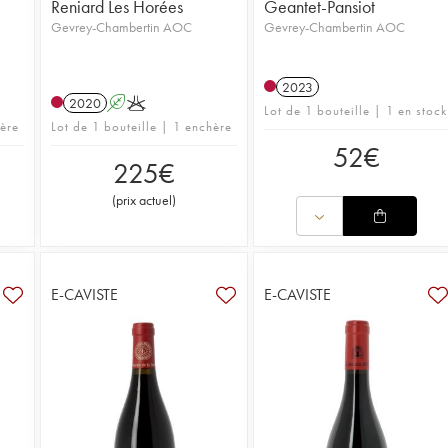
Reniard Les Horées
Geantet-Pansiot
Gevrey-Chambertin AOC
Gevrey-Chambertin AOC
2023
2020
A
K
Lot de 1 bouteille | 1 en stock
hère
Lot de 1 bouteille | 1 enchère
52
€
225
€
(
prix actuel
)
E-CAVISTE
E-CAVISTE