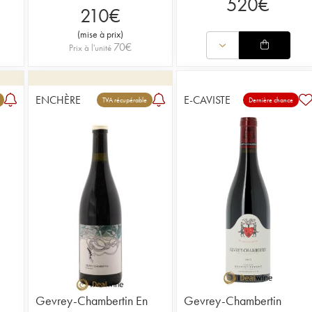
520
€
210
€
(
mise à prix
)
70
€
Prix à l'unité
ENCHÈRE
E-CAVISTE
TVA récupérable
Dernière chance
Gevrey-Chambertin En
Gevrey-Chambertin