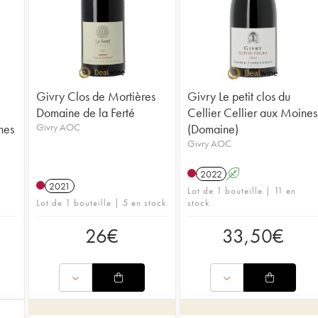
Givry Clos de Mortières
Givry Le petit clos du
Domaine de la Ferté
Cellier Cellier aux Moines
nes
Givry AOC
(Domaine)
Givry AOC
2022
A
2021
Lot de 1 bouteille | 11 en
Lot de 1 bouteille | 5 en stock
stock
26
€
33,50
€