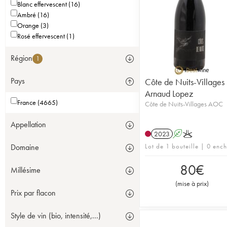
Blanc effervescent (16)
Ambré (16)
Orange (3)
Rosé effervescent (1)
Région
1
Pays
Côte de Nuits-Villages
Arnaud Lopez
France (4665)
Côte de Nuits-Villages AOC
Appellation
2023
A
K
Lot de 1 bouteille | 0 enc
Domaine
80
€
Millésime
(
mise à prix
)
Prix par flacon
Style de vin (bio, intensité,...)