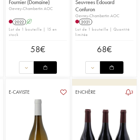
Fournier (Domaine)
Seuvrees Edouard
Gevrey-Chambertin AOC
Confuron
Gevrey-Chambertin AOC
2022
A
2021
Lot de 1 bouteille | 15 en
Lot de 1 bouteille | Quantité
stock
limitée
58
€
68
€
E-CAVISTE
ENCHÈRE
3