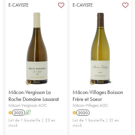
E-CAVISTE
E-CAVISTE
3
Mâcon-Vergisson La
Mâcon-Villages Boisson
Roche Domaine Lassarat
Frère et Soeur
Mâcon-Vergisson AOC
Mâcon-Villages AOC
2023
A
2020
Lot de 1 bouteille | 23 en
Lot de 1 bouteille | 21 en
stock
stock