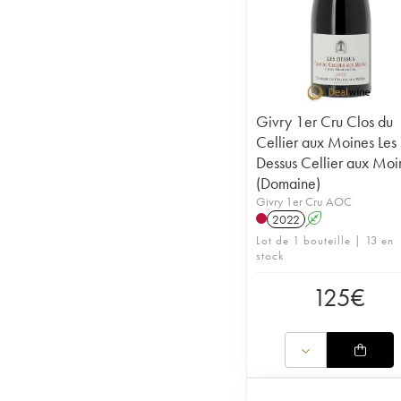
Givry 1er Cru Clos du
Cellier aux Moines Les
Dessus Cellier aux Moi
(Domaine)
Givry 1er Cru AOC
2022
A
Lot de 1 bouteille | 13 en
stock
125
€