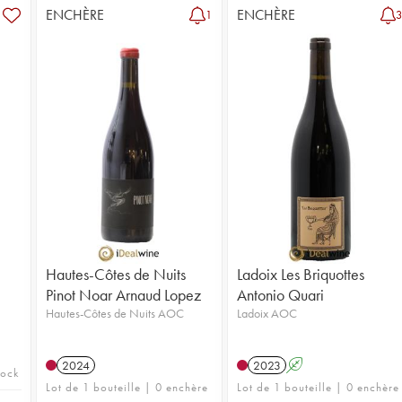
ENCHÈRE
ENCHÈRE
1
Hautes-Côtes de Nuits
Ladoix Les Briquottes
Pinot Noar Arnaud Lopez
Antonio Quari
Hautes-Côtes de Nuits AOC
Ladoix AOC
2024
2023
A
tock
Lot de 1 bouteille | 0 enchère
Lot de 1 bouteille | 0 enchère