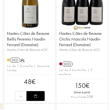
Hautes-Côtes de Beaune
Hautes-Côtes de Beaune
Bellis Perennis Naudin-
Orchis Mascula Naudin-
Ferrand (Domaine)
Ferrand (Domaine)
Hautes-Côtes de Beaune AOC
Hautes-Côtes de Beaune AOC
2021
K
2023
Lot de 1 bouteille | Quantité
Lot de 3 bouteilles | 0
limitée
enchère
48
€
150
€
(
mise à prix
)
50
€
Prix à l'unité