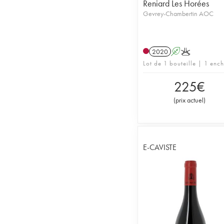
Reniard Les Horées
Gevrey-Chambertin AOC
2020
A
K
Lot de 1 bouteille | 1 enc
225
€
(
prix actuel
)
E-CAVISTE