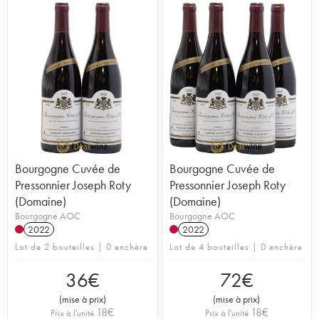
Bourgogne Cuvée de
Bourgogne Cuvée de
Pressonnier Joseph Roty
Pressonnier Joseph Roty
(Domaine)
(Domaine)
Bourgogne AOC
Bourgogne AOC
2022
2022
Lot de 2 bouteilles | 0 enchère
Lot de 4 bouteilles | 0 enchère
36
€
72
€
(
mise à prix
)
(
mise à prix
)
18
€
18
€
Prix à l'unité
Prix à l'unité