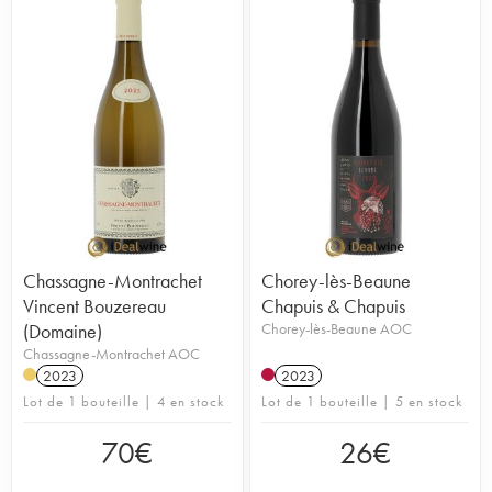
Chassagne-Montrachet
Chorey-lès-Beaune
Vincent Bouzereau
Chapuis & Chapuis
(Domaine)
Chorey-lès-Beaune AOC
Chassagne-Montrachet AOC
2023
2023
Lot de 1 bouteille | 4 en stock
Lot de 1 bouteille | 5 en stock
70
€
26
€