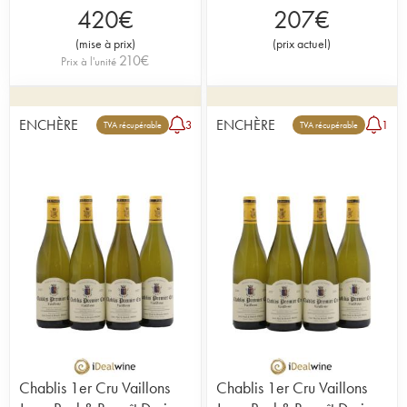
420
€
207
€
(
mise à prix
)
(
prix actuel
)
210
€
Prix à l'unité
ENCHÈRE
ENCHÈRE
3
1
TVA récupérable
TVA récupérable
Chablis 1er Cru Vaillons
Chablis 1er Cru Vaillons