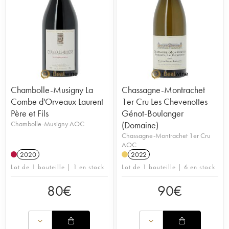
Chambolle-Musigny La
Chassagne-Montrachet
Combe d'Orveaux Laurent
1er Cru Les Chevenottes
Père et Fils
Génot-Boulanger
Chambolle-Musigny AOC
(Domaine)
Chassagne-Montrachet 1er Cru
AOC
2020
2022
Lot de 1 bouteille | 1 en stock
Lot de 1 bouteille | 6 en stock
80
€
90
€