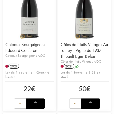
Coteaux Bourguignons
Côtes de Nuits-Villages Au
Edouard Confuron
Leurey - Vigne de 1937
Coteaux Bourguignons AOC
Thibault Liger-Belair
Côtes de Nuits-Villages AOC
2021
2021
A
Lot de 1 bouteille | Quantité
Lot de 1 bouteille | 28 en
limitée
stock
22
€
50
€