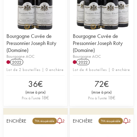
Bourgogne Cuvée de
Bourgogne Cuvée de
Pressonnier Joseph Roty
Pressonnier Joseph Roty
(Domaine)
(Domaine)
Bourgogne AOC
Bourgogne AOC
2022
2022
Lot de 2 bouteilles | 0 enchère
Lot de 4 bouteilles | 0 enchère
36
€
72
€
(
mise à prix
)
(
mise à prix
)
18
€
18
€
Prix à l'unité
Prix à l'unité
ENCHÈRE
ENCHÈRE
2
2
TVA récupérable
TVA récupérable