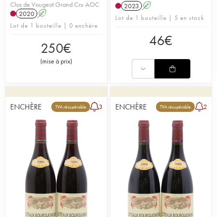
Clos de Vougeot Grand Cru AOC
2023
A
2020
A
Lot de 1 bouteille | 5 en stock
Lot de 1 bouteille | 0 enchère
46
€
250
€
(
mise à prix
)
ENCHÈRE
ENCHÈRE
3
2
TVA récupérable
TVA récupérable