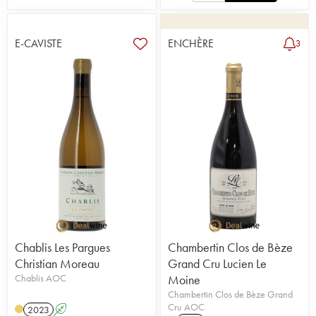
E-CAVISTE
ENCHÈRE
3
Chablis Les Pargues
Chambertin Clos de Bèze
Christian Moreau
Grand Cru Lucien Le
Chablis AOC
Moine
Chambertin Clos de Bèze Grand
Cru AOC
2023
A