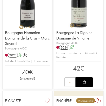
Bourgogne Hermaion
Bourgogne La Digoine
Domaine de la Cras - Marc
Domaine de Villaine
Soyard
Bourgogne AOC
2024
A
Bourgogne AOC
Lot de 1 bouteille | Quantité
2023
A
K
limitée
Lot de 1 bouteille | 1 enchère
42
€
70
€
(
prix actuel
)
E-CAVISTE
ENCHÈRE
4
TVA récupérable