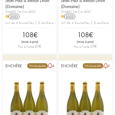
Jean-Paul & Benoît Droin
Jean-Paul & Benoît Droin
(Domaine)
(Domaine)
Chablis 1er Cru AOC
Chablis 1er Cru AOC
2023
2023
Lot de 4 bouteilles | 0 enchère
Lot de 4 bouteilles | 0 enchère
108
€
108
€
(
mise à prix
)
(
mise à prix
)
27
€
27
€
Prix à l'unité
Prix à l'unité
ENCHÈRE
ENCHÈRE
4
2
TVA récupérable
TVA récupérable