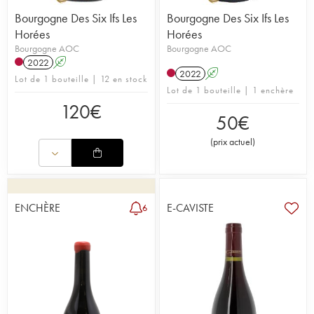
Bourgogne Des Six Ifs Les
Bourgogne Des Six Ifs Les
Horées
Horées
Bourgogne AOC
Bourgogne AOC
2022
A
2022
A
Lot de 1 bouteille | 12 en stock
Lot de 1 bouteille | 1 enchère
120
€
50
€
(
prix actuel
)
ENCHÈRE
E-CAVISTE
6