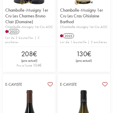
Chambolle-Musigny 1er
Chambolle-Musigny 1er
Cru Les Charmes Bruno
Cru Les Cras Ghislaine
Clair (Domaine)
Barthod
Chambolle-Musigny 1er Cru AOC
Chambolle-Musigny 1er Cru AOC
2023
2023
Lot de 2 bouteilles | 2
enchères
Lot de 1 bouteille | 2 enchères
208
€
130
€
(
prix actuel
)
(
prix actuel
)
104
€
Prix à l'unité
E-CAVISTE
E-CAVISTE