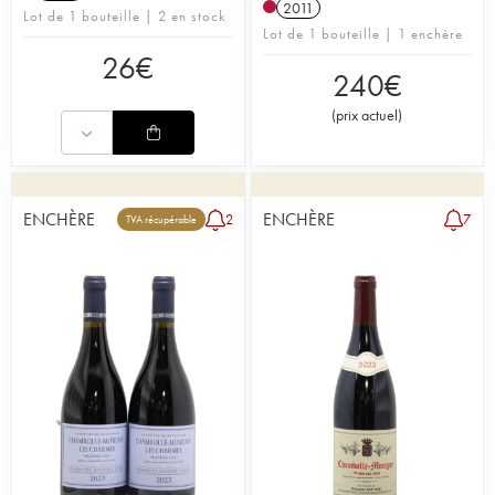
2011
Lot de 1 bouteille | 2 en stock
Lot de 1 bouteille | 1 enchère
26
€
240
€
(
prix actuel
)
ENCHÈRE
ENCHÈRE
2
7
TVA récupérable