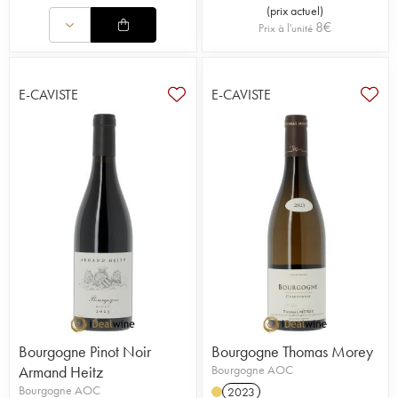
(
prix actuel
)
8
€
Prix à l'unité
E-CAVISTE
E-CAVISTE
Bourgogne Pinot Noir
Bourgogne Thomas Morey
Armand Heitz
Bourgogne AOC
Bourgogne AOC
2023