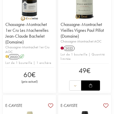
Chassagne-Montrachet
Chassagne-Montrachet
1er Cru Les Macherelles
Vieilles Vignes Paul Pillot
Jean-Claude Bachelet
(Domaine)
(Domaine)
Chassagne-Montrachet AOC
Chassagne-Montrachet 1er Cru
2022
AOC
Lot de 1 bouteille | Quantité
2023
A
limitée
Lot de 1 bouteille | 1 enchère
49
€
60
€
(
prix actuel
)
E-CAVISTE
E-CAVISTE