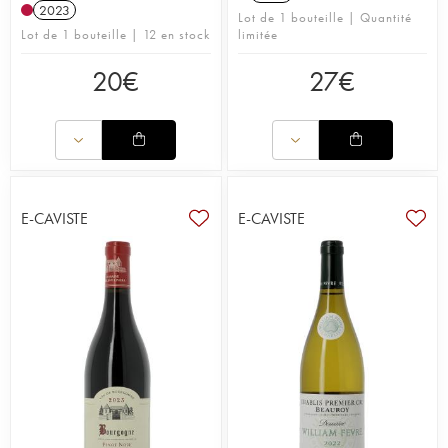
2023
Lot de 1 bouteille | Quantité
Lot de 1 bouteille | 12 en stock
limitée
20
€
27
€
E-CAVISTE
E-CAVISTE