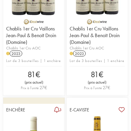
Chablis 1er Cru Vaillons
Chablis 1er Cru Vaillons
Jean-Paul & Benoît Droin
Jean-Paul & Benoît Droin
(Domaine)
(Domaine)
Chablis 1er Cru AOC
Chablis 1er Cru AOC
2023
2023
Lot de 3 bouteilles | 1 enchère
Lot de 3 bouteilles | 1 enchère
81
€
81
€
(
prix actuel
)
(
prix actuel
)
27
€
27
€
Prix à l'unité
Prix à l'unité
ENCHÈRE
E-CAVISTE
3