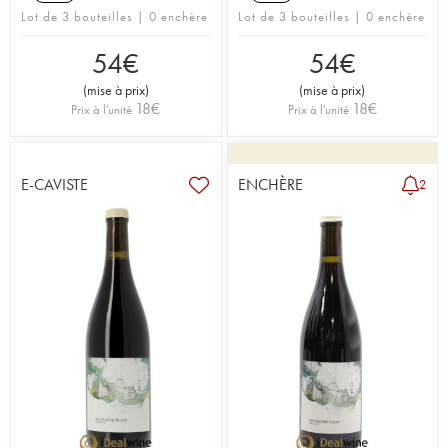
Lot de 3 bouteilles | 0 enchère
Lot de 3 bouteilles | 0 enchère
54
€
54
€
(
mise à prix
)
(
mise à prix
)
18
€
18
€
Prix à l'unité
Prix à l'unité
E-CAVISTE
ENCHÈRE
2