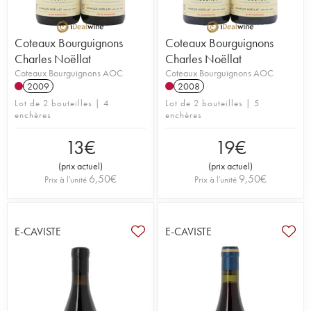
Coteaux Bourguignons
Coteaux Bourguignons
Charles Noëllat
Charles Noëllat
Coteaux Bourguignons AOC
Coteaux Bourguignons AOC
2009
2008
Lot de 2 bouteilles | 4
Lot de 2 bouteilles | 5
enchères
enchères
13
€
19
€
(
prix actuel
)
(
prix actuel
)
6,50
€
9,50
€
Prix à l'unité
Prix à l'unité
E-CAVISTE
E-CAVISTE