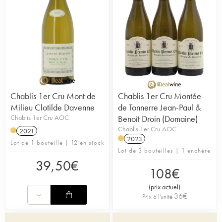
Chablis 1er Cru Mont de
Chablis 1er Cru Montée
Milieu Clotilde Davenne
de Tonnerre Jean-Paul &
Chablis 1er Cru AOC
Benoît Droin (Domaine)
Chablis 1er Cru AOC
2021
2023
Lot de 1 bouteille | 12 en stock
Lot de 3 bouteilles | 1 enchère
39,50
€
108
€
(
prix actuel
)
36
€
Prix à l'unité