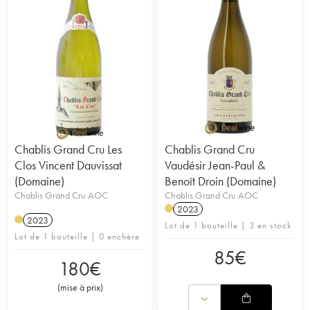
Chablis Grand Cru Les
Chablis Grand Cru
Clos Vincent Dauvissat
Vaudésir Jean-Paul &
(Domaine)
Benoît Droin (Domaine)
Chablis Grand Cru AOC
Chablis Grand Cru AOC
2023
2023
Lot de 1 bouteille | 3 en stock
Lot de 1 bouteille | 0 enchère
85
€
180
€
(
mise à prix
)