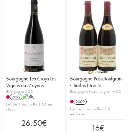
Bourgogne Les Crays Les
Bourgogne Passetoutgrain
Vignes du Maynes
Charles Noëllat
Bourgogne AOC
Bourgogne Passetoutgrain AOC
2022
A
K
2009
Lot de 1 bouteille | 26 en
Lot de 2 bouteilles | 5
stock
enchères
26,50
€
16
€