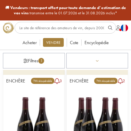
🚚
Vendeurs :
transport offert pour toute demande d’estimation de
vos vins
transmise entre le 01.07.2026 et le 31.08.2026 inclus*
Acheter
Cote
Encyclopédie
VENDRE
Filtres
1
ENCHÈRE
ENCHÈRE
3
2
TVA récupérable
TVA récupérable