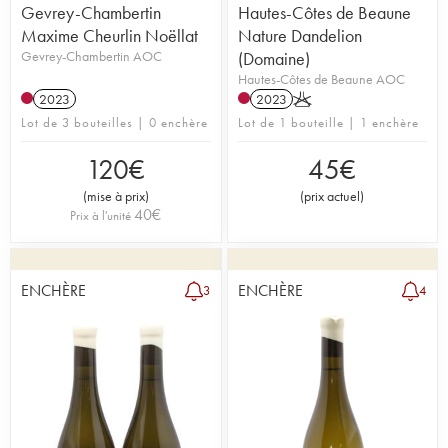
Gevrey-Chambertin
Hautes-Côtes de Beaune
Maxime Cheurlin Noëllat
Nature Dandelion
Gevrey-Chambertin AOC
(Domaine)
Hautes-Côtes de Beaune AOC
2023
2023
K
Lot de 3 bouteilles | 0 enchère
Lot de 1 bouteille | 1 enchère
120
€
45
€
(
mise à prix
)
(
prix actuel
)
40
€
Prix à l'unité
ENCHÈRE
ENCHÈRE
3
4