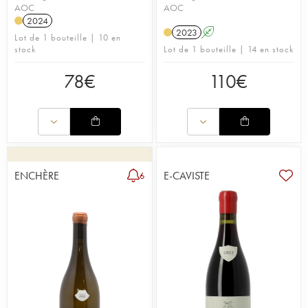
AOC
AOC
2024
2023
A
Lot de 1 bouteille | 10 en
stock
Lot de 1 bouteille | 14 en stock
78
€
110
€
ENCHÈRE
E-CAVISTE
6