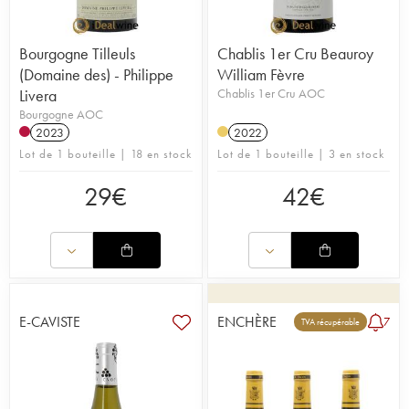
Bourgogne Tilleuls
Chablis 1er Cru Beauroy
(Domaine des) - Philippe
William Fèvre
Livera
Chablis 1er Cru AOC
Bourgogne AOC
2023
2022
Lot de 1 bouteille | 18 en stock
Lot de 1 bouteille | 3 en stock
29
€
42
€
E-CAVISTE
ENCHÈRE
7
TVA récupérable