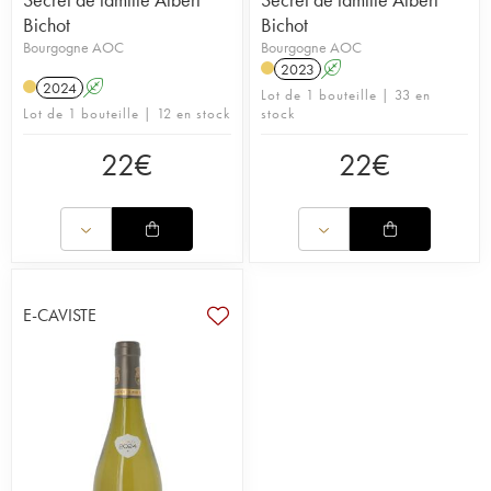
Bichot
Bichot
Bourgogne AOC
Bourgogne AOC
2023
A
2024
A
Lot de 1 bouteille | 33 en
Lot de 1 bouteille | 12 en stock
stock
22
€
22
€
E-CAVISTE