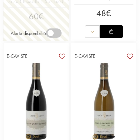
Lot de 1 bouteille | 0 en stock
48
€
60
€
Alerte disponibilité
E-CAVISTE
E-CAVISTE