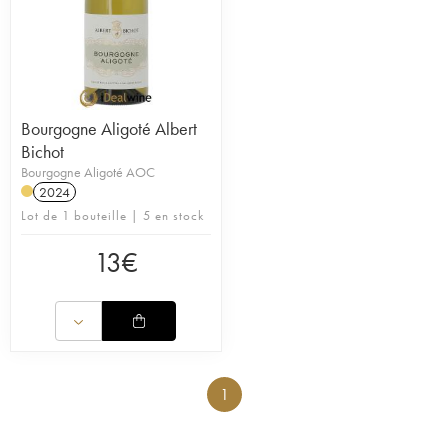
Bourgogne Aligoté Albert
Bichot
Bourgogne Aligoté AOC
2024
Lot de 1 bouteille | 5 en stock
13
€
1