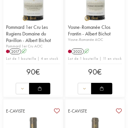
Pommard 1er Cru Les
Vosne-Romanée Clos
Rugiens Domaine du
Frantin - Albert Bichot
Pavillon - Albert Bichot
Vosne-Romanée AOC
Pommard 1er Cru AOC
2017
A
2023
A
Lot de 1 bouteille | 4 en stock
Lot de 1 bouteille | 11 en stock
90
€
90
€
E-CAVISTE
E-CAVISTE