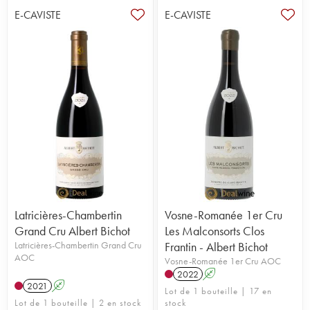
E-CAVISTE
E-CAVISTE
Latricières-Chambertin
Vosne-Romanée 1er Cru
Grand Cru Albert Bichot
Les Malconsorts Clos
Latricières-Chambertin Grand Cru
Frantin - Albert Bichot
AOC
Vosne-Romanée 1er Cru AOC
2022
A
2021
A
Lot de 1 bouteille | 17 en
Lot de 1 bouteille | 2 en stock
stock