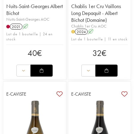
Nuits-Saint-Georges Albert
Chablis 1er Cru Vaillons
Bichot
Long Depaquit - Albert
Nuits-Saint-Georges AOC
Bichot (Domaine)
Chablis 1er Cru AOC
2021
A
2024
A
Lot de 1 bouteille | 24 en
stock
Lot de 1 bouteille | 11 en stock
40
€
32
€
E-CAVISTE
E-CAVISTE