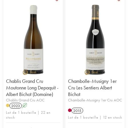
Chablis Grand Cru
Chambolle-Musigny 1er
Moutonne Long Depaquit -
Cru Les Sentiers Albert
Albert Bichot (Domaine)
Bichot
Chablis Grand Cru AOC
Chambolle-Musigny 1er Cru AOC
2023
A
2015
Lot de 1 bouteille | 22 en
stock
Lot de 1 bouteille | 12 en stock