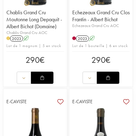
Chablis Grand Cru
Echezeaux Grand Cru Clos
Moutonne Long Depaquit -
Frantin - Albert Bichot
Albert Bichot (Domaine)
Echezeaux Grand Cru AOC
Chablis Grand Cru AOC
2023
A
2023
A
Lot de 1 magnum | 5 en stock
Lot de 1 bouteille | 6 en stock
290
€
290
€
E-CAVISTE
E-CAVISTE