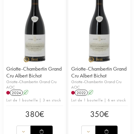
Griotte-Chambertin Grand
Griotte-Chambertin Grand
Cru Albert Bichot
Cru Albert Bichot
Griotte-Chambertin Grand Cru
Griotte-Chambertin Grand Cru
AOC
AOC
2024
A
2022
A
Lot de 1 bouteille | 3 en stock
Lot de 1 bouteille | 6 en stock
380
€
350
€