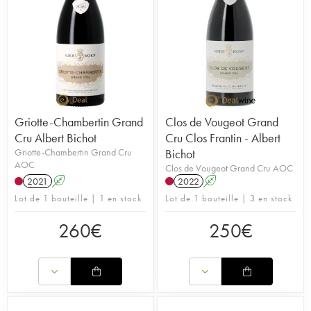
Griotte-Chambertin Grand
Clos de Vougeot Grand
Cru Albert Bichot
Cru Clos Frantin - Albert
Griotte-Chambertin Grand Cru
Bichot
AOC
Clos de Vougeot Grand Cru AOC
2021
A
2022
A
Lot de 1 bouteille | 1 en stock
Lot de 1 bouteille | 3 en stock
260
€
250
€