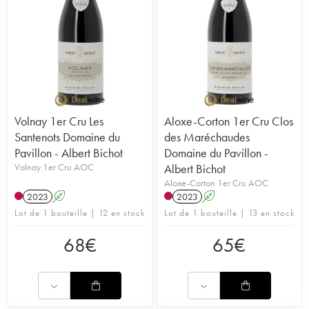
Volnay 1er Cru Les
Aloxe-Corton 1er Cru Clos
Santenots Domaine du
des Maréchaudes
Pavillon - Albert Bichot
Domaine du Pavillon -
Volnay 1er Cru AOC
Albert Bichot
Aloxe-Corton 1er Cru AOC
2023
A
2023
A
Lot de 1 bouteille | 12 en stock
Lot de 1 bouteille | 13 en stock
68
€
65
€