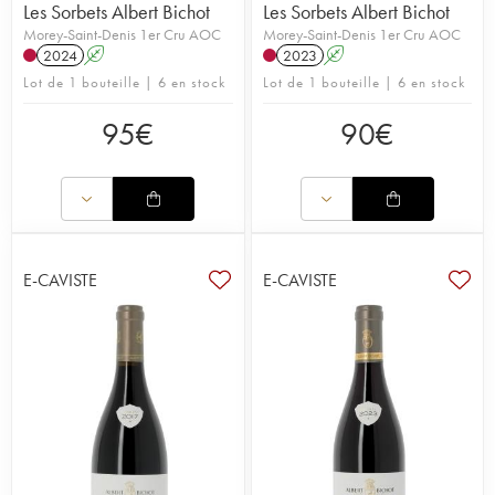
Les Sorbets Albert Bichot
Les Sorbets Albert Bichot
Morey-Saint-Denis 1er Cru AOC
Morey-Saint-Denis 1er Cru AOC
2024
A
2023
A
Lot de 1 bouteille | 6 en stock
Lot de 1 bouteille | 6 en stock
95
€
90
€
E-CAVISTE
E-CAVISTE