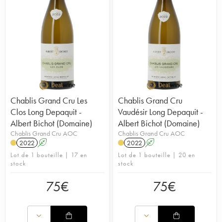
Chablis Grand Cru Les
Chablis Grand Cru
Clos Long Depaquit -
Vaudésir Long Depaquit -
Albert Bichot (Domaine)
Albert Bichot (Domaine)
Chablis Grand Cru AOC
Chablis Grand Cru AOC
2022
A
2022
A
Lot de 1 bouteille | 17 en
Lot de 1 bouteille | 20 en
stock
stock
75
€
75
€