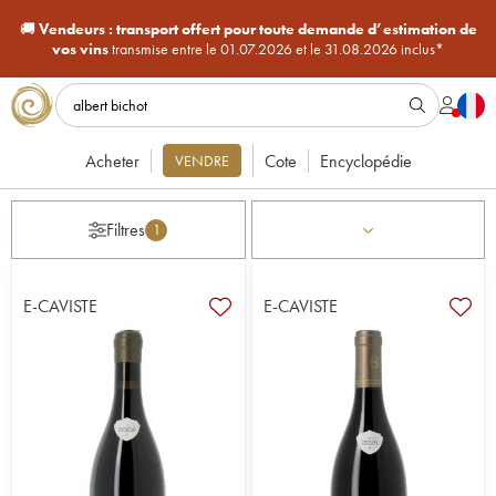
🚚
Vendeurs :
transport offert pour toute demande d’estimation de
vos vins
transmise entre le 01.07.2026 et le 31.08.2026 inclus*
Acheter
Cote
Encyclopédie
VENDRE
Filtres
1
E-CAVISTE
E-CAVISTE