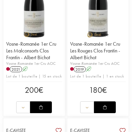
Vosne-Romanée 1er Cru
Vosne-Romanée 1er Cru
Les Malconsorts Clos
Les Rouges Clos Frantin -
Frantin - Albert Bichot
Albert Bichot
Vosne-Romanée 1er Cru AOC
Vosne-Romanée 1er Cru AOC
2021
A
2019
A
Lot de 1 bouteille | 15 en stock
Lot de 1 bouteille | 1 en stock
200
€
180
€
E-CAVISTE
E-CAVISTE