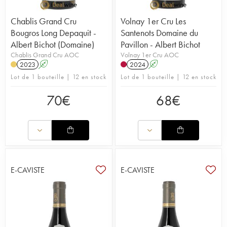
Chablis Grand Cru
Volnay 1er Cru Les
Bougros Long Depaquit -
Santenots Domaine du
Albert Bichot (Domaine)
Pavillon - Albert Bichot
Chablis Grand Cru AOC
Volnay 1er Cru AOC
2023
A
2024
A
Lot de 1 bouteille | 12 en stock
Lot de 1 bouteille | 12 en stock
70
€
68
€
E-CAVISTE
E-CAVISTE