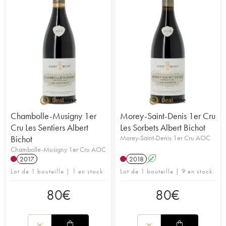
Chambolle-Musigny 1er
Morey-Saint-Denis 1er Cru
Cru Les Sentiers Albert
Les Sorbets Albert Bichot
Bichot
Morey-Saint-Denis 1er Cru AOC
Chambolle-Musigny 1er Cru AOC
2017
2018
A
Lot de 1 bouteille | 1 en stock
Lot de 1 bouteille | 9 en stock
80
€
80
€