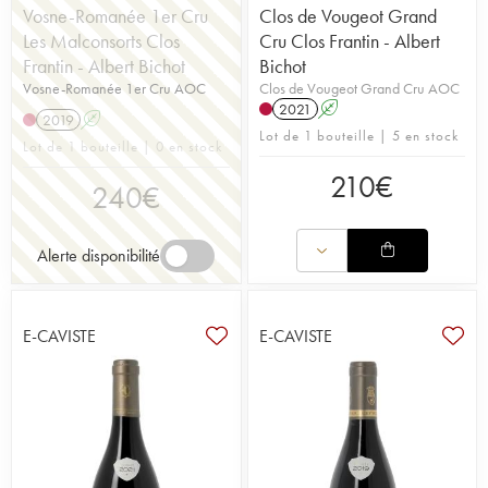
Vosne-Romanée 1er Cru
Clos de Vougeot Grand
Les Malconsorts Clos
Cru Clos Frantin - Albert
Frantin - Albert Bichot
Bichot
Vosne-Romanée 1er Cru AOC
Clos de Vougeot Grand Cru AOC
2021
A
2019
A
Lot de 1 bouteille | 5 en stock
Lot de 1 bouteille | 0 en stock
210
€
240
€
Alerte disponibilité
E-CAVISTE
E-CAVISTE