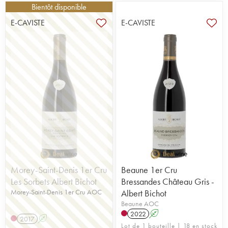
Bientôt disponible
E-CAVISTE
E-CAVISTE
Morey-Saint-Denis 1er Cru
Beaune 1er Cru
Les Sorbets Albert Bichot
Bressandes Château Gris -
Morey-Saint-Denis 1er Cru AOC
Albert Bichot
Beaune AOC
2022
A
2017
A
Lot de 1 bouteille | 18 en stock