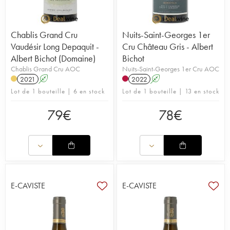
Chablis Grand Cru
Nuits-Saint-Georges 1er
Vaudésir Long Depaquit -
Cru Château Gris - Albert
Albert Bichot (Domaine)
Bichot
Chablis Grand Cru AOC
Nuits-Saint-Georges 1er Cru AOC
2021
A
2022
A
Lot de 1 bouteille | 6 en stock
Lot de 1 bouteille | 13 en stock
79
€
78
€
E-CAVISTE
E-CAVISTE