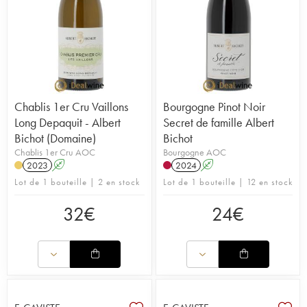
Chablis 1er Cru Vaillons
Bourgogne Pinot Noir
Long Depaquit - Albert
Secret de famille Albert
Bichot (Domaine)
Bichot
Chablis 1er Cru AOC
Bourgogne AOC
2023
A
2024
A
Lot de 1 bouteille | 2 en stock
Lot de 1 bouteille | 12 en stock
32
€
24
€