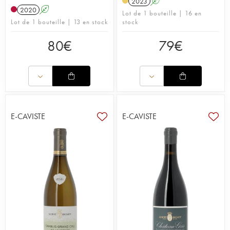
2023
A
2020
A
Lot de 1 bouteille | 16 en
Lot de 1 bouteille | 13 en stock
stock
80
€
79
€
E-CAVISTE
E-CAVISTE