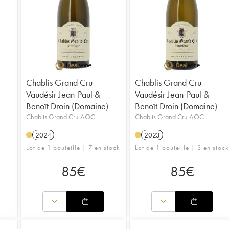
Chablis Grand Cru
Chablis Grand Cru
Vaudésir Jean-Paul &
Vaudésir Jean-Paul &
Benoît Droin (Domaine)
Benoît Droin (Domaine)
Chablis Grand Cru AOC
Chablis Grand Cru AOC
2024
2023
Lot de 1 bouteille | 7 en stock
Lot de 1 bouteille | 3 en stock
85
€
85
€