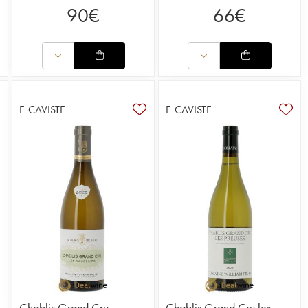
90
€
66
€
E-CAVISTE
E-CAVISTE
Chablis Grand Cru
Chablis Grand Cru les