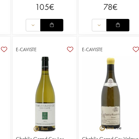
105
€
78
€
E-CAVISTE
E-CAVISTE
Chablis Grand Cru Les
Chablis Grand Cru Valmur