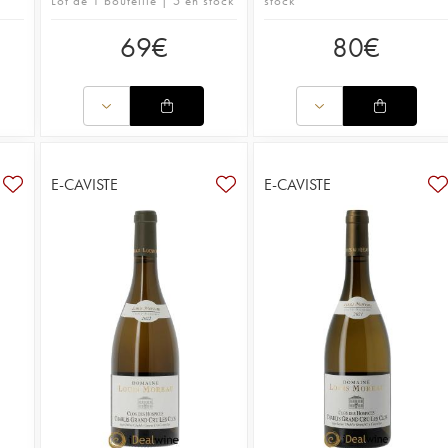
Lot de 1 bouteille | 5 en stock
stock
69
€
80
€
E-CAVISTE
E-CAVISTE