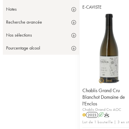
E-CAVISTE
Notes
Recherche avancée
Nos sélections
Pourcentage alcool
Chablis Grand Cru
Blanchot Domaine de
l'Enclos
Chablis Grand Cru AOC
2023
A
K
Lot de 1 bouteille | 3 en s