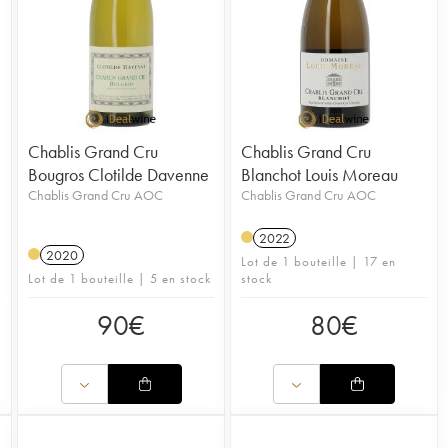
Chablis Grand Cru
Chablis Grand Cru
Bougros Clotilde Davenne
Blanchot Louis Moreau
Chablis Grand Cru AOC
Chablis Grand Cru AOC
2022
2020
Lot de 1 bouteille | 17 en
Lot de 1 bouteille | 5 en stock
stock
90
€
80
€