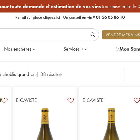
 pour toute demande d’estimation de vos vins
transmise entre le 
Retrait sur place
cliquez ici
|
Un conseil en vin ?
01 56 05 86 10
VENDRE MES VINS
Nos enchères
Services +
✨
Mon Som
e chablis-grand-cru
|
38 résultats
E-CAVISTE
E-CAVISTE