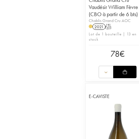
Vaudésir William Fèvre
(CBO à partir de 6 bts)
Chablis Grand Cru AOC
2021
T
Lot de 1 bouteille | 13 en
stock
78
€
E-CAVISTE