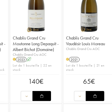
Chablis Grand Cru
Chablis Grand Cru
t -
Moutonne Long Depaquit -
Vaudésir Louis Moreau
)
Albert Bichot (Domaine)
Chablis Grand Cru AOC
Chablis Grand Cru AOC
2023
A
2021
Lot de 1 bouteille | 22 en
Lot de 1 bouteille | 21 en
ock
stock
stock
140
€
65
€