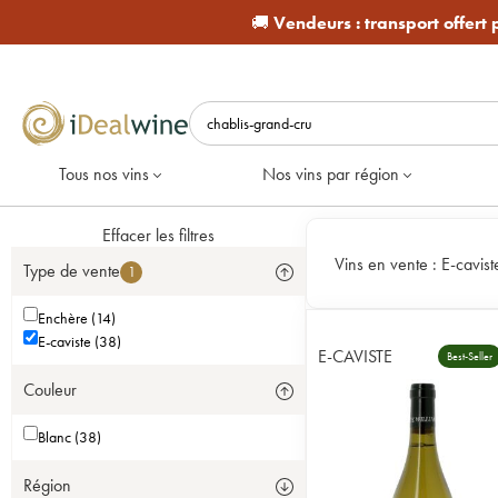
🚚
Vendeurs :
transport offert
Tous nos vins
Nos vins par région
Effacer les filtres
Vins en vente :
E-cavist
Type de vente
1
Enchère (14)
E-caviste (38)
E-CAVISTE
Best-Seller
Couleur
Blanc (38)
Région