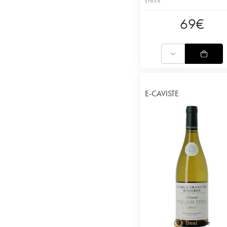
stock
69
€
E-CAVISTE