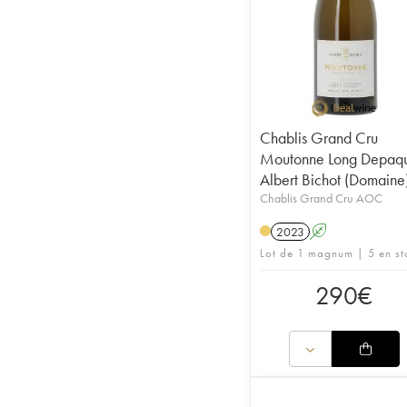
Chablis Grand Cru
Moutonne Long Depaqui
Albert Bichot (Domaine
Chablis Grand Cru AOC
2023
A
Lot de 1 magnum | 5 en st
290
€