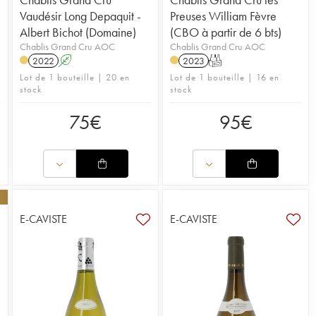
Vaudésir Long Depaquit -
Preuses William Fèvre
Albert Bichot (Domaine)
(CBO à partir de 6 bts)
Chablis Grand Cru AOC
Chablis Grand Cru AOC
2022
A
2023
T
Lot de 1 bouteille | 20 en
Lot de 1 bouteille | 16 en
stock
stock
75
€
95
€
E-CAVISTE
E-CAVISTE