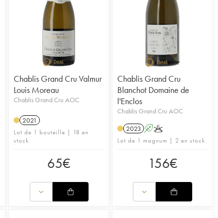
Chablis Grand Cru Valmur
Chablis Grand Cru
Louis Moreau
Blanchot Domaine de
Chablis Grand Cru AOC
l'Enclos
Chablis Grand Cru AOC
2021
2023
A
K
Lot de 1 bouteille | 18 en
stock
Lot de 1 magnum | 2 en stock
65
€
156
€