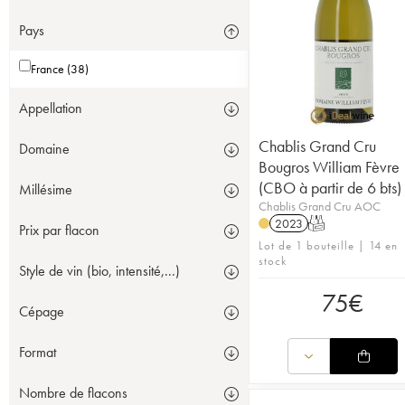
Pays
France (38)
Appellation
Chablis Grand Cru
Domaine
Bougros William Fèvre
(CBO à partir de 6 bts)
Millésime
Chablis Grand Cru AOC
2023
T
Prix par flacon
Lot de 1 bouteille | 14 en
stock
Style de vin (bio, intensité,...)
75
€
Cépage
Format
Nombre de flacons