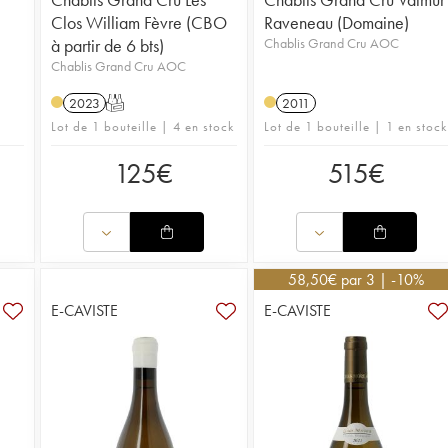
Clos William Fèvre (CBO
Raveneau (Domaine)
à partir de 6 bts)
Chablis Grand Cru AOC
Chablis Grand Cru AOC
2023
T
2011
Lot de 1 bouteille | 4 en stock
Lot de 1 bouteille | 1 en stock
125
€
515
€
58,50
€
par 3 | -10%
E-CAVISTE
E-CAVISTE