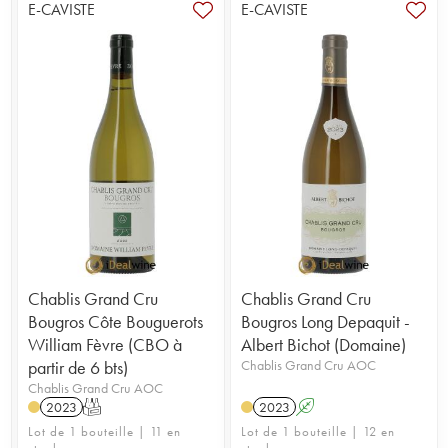
E-CAVISTE
E-CAVISTE
Chablis Grand Cru
Chablis Grand Cru
Bougros Côte Bouguerots
Bougros Long Depaquit -
William Fèvre (CBO à
Albert Bichot (Domaine)
partir de 6 bts)
Chablis Grand Cru AOC
Chablis Grand Cru AOC
2023
T
2023
A
Lot de 1 bouteille | 11 en
Lot de 1 bouteille | 12 en