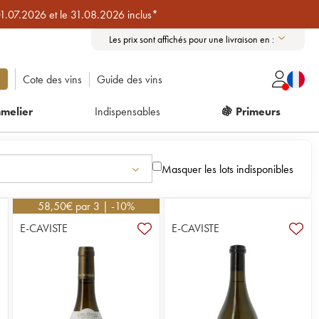
01.07.2026 et le 31.08.2026 inclus*
Les prix sont affichés pour une livraison en :
Cote des vins
Guide des vins
melier
Indispensables
🍇 Primeurs
Masquer les lots indisponibles
58,50
€
par 3 | -10%
E-CAVISTE
E-CAVISTE