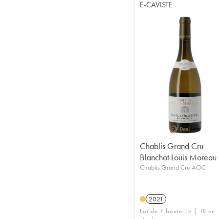
E-CAVISTE
Chablis Grand Cru
Blanchot Louis Moreau
Chablis Grand Cru AOC
2021
Lot de 1 bouteille | 18 en