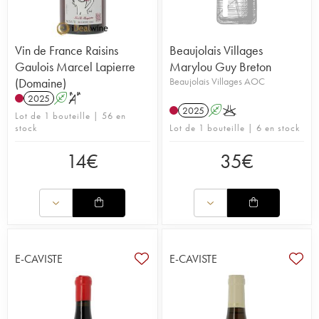
Vin de France Raisins
Beaujolais Villages
Gaulois Marcel Lapierre
Marylou Guy Breton
(Domaine)
Beaujolais Villages AOC
2025
A
S
2025
A
K
Lot de 1 bouteille | 56 en
stock
Lot de 1 bouteille | 6 en stock
14
€
35
€
E-CAVISTE
E-CAVISTE