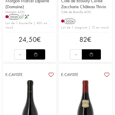
Morgon Marcel Lapierre
Côte de Brouilly Cuvée
(Domaine)
Zaccharie Château Thivin
Morgon AOC
Côte de Brouilly AOC
2025
A
S
2024
Lot de 1 bouteille | 60+ en
stock
Lot de 1 magnum | 12 en stock
24,50
€
82
€
E-CAVISTE
E-CAVISTE