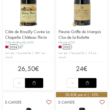
Côte de Brouilly Cuvée La
Fleurie Griffe du Marquis
Chapelle Château Thivin
Clos de la Roilette
Côte de Brouilly AOC
Fleurie AOC
2024
A
2022
Lot de 1 bouteille | 60+ en
Lot de 1 bouteille | 23 en
stock
stock
26,50
€
24
€
28,80
€
par 6 | -10%
E-CAVISTE
E-CAVISTE