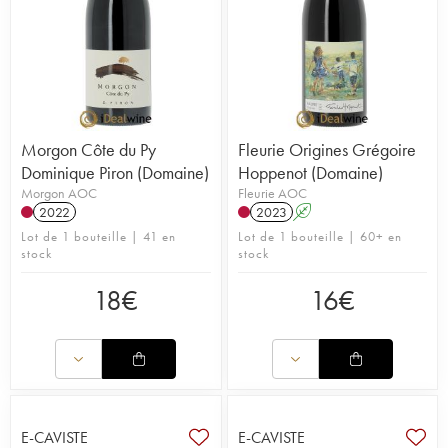
Morgon Côte du Py
Fleurie Origines Grégoire
Dominique Piron (Domaine)
Hoppenot (Domaine)
Morgon AOC
Fleurie AOC
2022
2023
A
Lot de 1 bouteille | 41 en
Lot de 1 bouteille | 60+ en
stock
stock
18
€
16
€
E-CAVISTE
E-CAVISTE