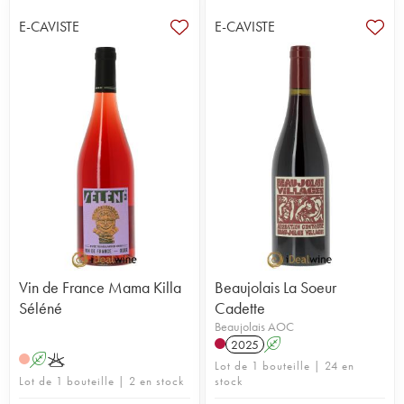
E-CAVISTE
E-CAVISTE
Vin de France Mama Killa
Beaujolais La Soeur
Séléné
Cadette
Beaujolais AOC
2025
A
A
K
Lot de 1 bouteille | 24 en
Lot de 1 bouteille | 2 en stock
stock