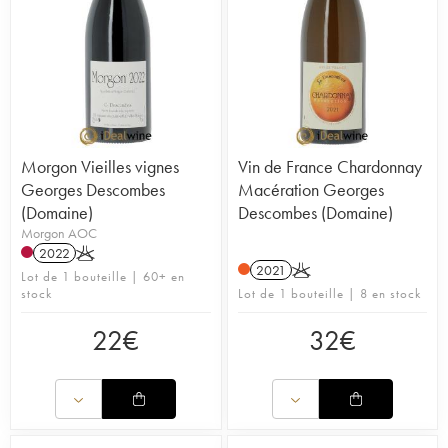
Morgon Vieilles vignes
Vin de France Chardonnay
Georges Descombes
Macération Georges
(Domaine)
Descombes (Domaine)
Morgon AOC
2022
K
2021
K
Lot de 1 bouteille | 60+ en
stock
Lot de 1 bouteille | 8 en stock
22
€
32
€