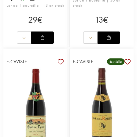
Lot de 1 bouteille | 30 en
Lot de 1 bouteille | 13 en stock
stock
29
€
13
€
E-CAVISTE
E-CAVISTE
Best-Seller