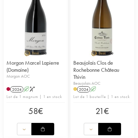
Morgon Marcel Lapierre
Beaujolais Clos de
(Domaine)
Rochebonne Château
Morgon AOC
Thivin
Beaujolais AOC
2024
A
S
2024
A
Lot de 1 magnum | 1 en stock
Lot de 1 bouteille | 1 en stock
58
€
21
€