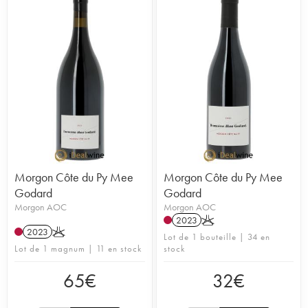
Morgon Côte du Py Mee
Morgon Côte du Py Mee
Godard
Godard
Morgon AOC
Morgon AOC
2023
K
2023
K
Lot de 1 bouteille | 34 en
Lot de 1 magnum | 11 en stock
stock
65
€
32
€