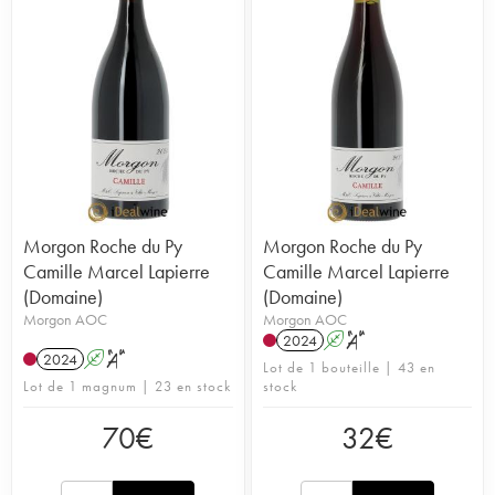
Morgon Roche du Py
Morgon Roche du Py
Camille Marcel Lapierre
Camille Marcel Lapierre
(Domaine)
(Domaine)
Morgon AOC
Morgon AOC
2024
A
S
2024
A
S
Lot de 1 bouteille | 43 en
Lot de 1 magnum | 23 en stock
stock
70
€
32
€