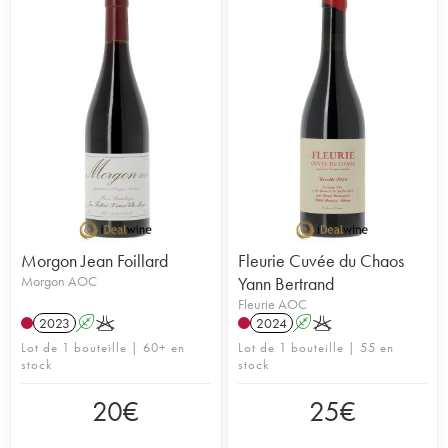
Morgon Jean Foillard
Fleurie Cuvée du Chaos
Morgon AOC
Yann Bertrand
Fleurie AOC
2023
A
K
2024
A
K
Lot de 1 bouteille | 60+ en
Lot de 1 bouteille | 55 en
stock
stock
20
€
25
€