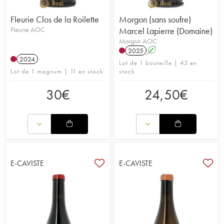
Fleurie Clos de la Roilette
Morgon (sans soufre)
Fleurie AOC
Marcel Lapierre (Domaine)
Morgon AOC
2025
A
2024
Lot de 1 bouteille | 43 en
Lot de 1 magnum | 11 en stock
stock
30
€
24,50
€
E-CAVISTE
E-CAVISTE