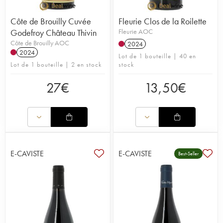
Côte de Brouilly Cuvée
Fleurie Clos de la Roilette
Godefroy Château Thivin
Fleurie AOC
Côte de Brouilly AOC
2024
2024
Lot de 1 bouteille | 40 en
Lot de 1 bouteille | 2 en stock
stock
27
€
13,50
€
E-CAVISTE
E-CAVISTE
Best-Seller