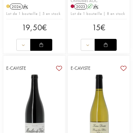
Chiroubles AOC
2024
K
2023
A
K
Lot de 1 bouteille | 5 en stock
Lot de 1 bouteille | 8 en stock
19,50
€
15
€
E-CAVISTE
E-CAVISTE