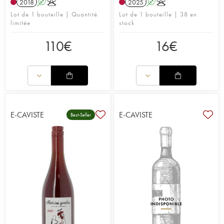
2018
A
K
2025
A
K
Lot de 1 bouteille | Quantité
Lot de 1 bouteille | 38 en
limitée
stock
110
€
16
€
E-CAVISTE
E-CAVISTE
Best-Seller