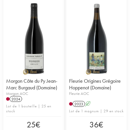
Morgon Côte du Py Jean-
Fleurie Origines Grégoire
Marc Burgaud (Domaine)
Hoppenot (Domaine)
Morgon AOC
Fleurie AOC
2024
2023
A
Lot de 1 bouteille | 25 en
stock
Lot de 1 magnum | 29 en stock
25
€
36
€