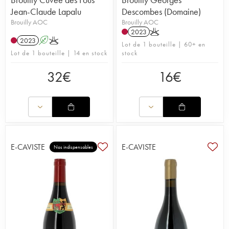
Jean-Claude Lapalu
Descombes (Domaine)
Brouilly AOC
Brouilly AOC
2023
K
2023
A
K
Lot de 1 bouteille | 60+ en
Lot de 1 bouteille | 14 en stock
stock
32
€
16
€
E-CAVISTE
E-CAVISTE
Nos indispensables