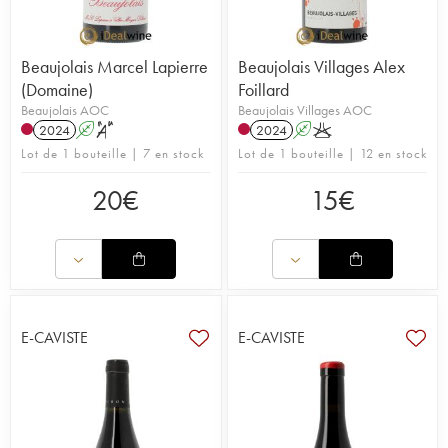
Beaujolais Marcel Lapierre
Beaujolais Villages Alex
(Domaine)
Foillard
Beaujolais AOC
Beaujolais Villages AOC
2024
A
S
2024
A
K
Lot de 1 bouteille | 7 en stock
Lot de 1 bouteille | 12 en stock
20
€
15
€
E-CAVISTE
E-CAVISTE