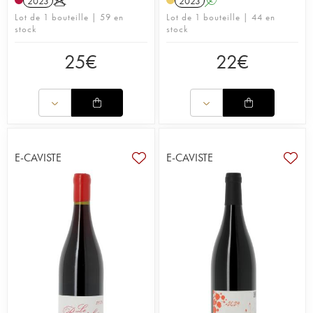
2023
K
2023
A
Lot de 1 bouteille | 59 en
Lot de 1 bouteille | 44 en
stock
stock
25
€
22
€
E-CAVISTE
E-CAVISTE