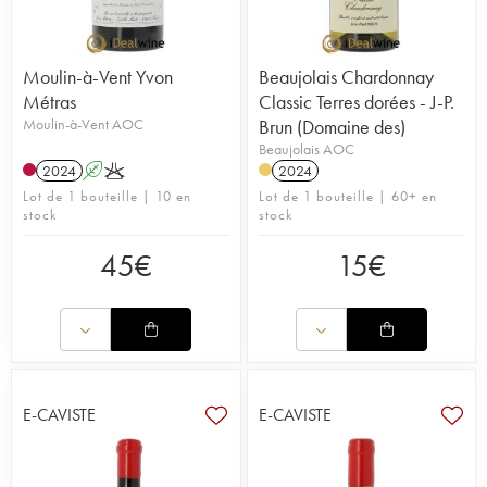
Moulin-à-Vent Yvon
Beaujolais Chardonnay
Métras
Classic Terres dorées - J-P.
Moulin-à-Vent AOC
Brun (Domaine des)
Beaujolais AOC
2024
A
K
2024
Lot de 1 bouteille | 10 en
Lot de 1 bouteille | 60+ en
stock
stock
45
€
15
€
E-CAVISTE
E-CAVISTE