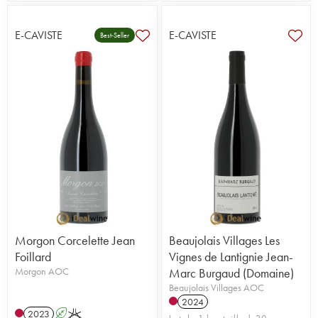
E-CAVISTE
E-CAVISTE
Best-Seller
Morgon Corcelette Jean
Beaujolais Villages Les
Foillard
Vignes de Lantignie Jean-
Morgon AOC
Marc Burgaud (Domaine)
Beaujolais Villages AOC
2024
2023
A
K