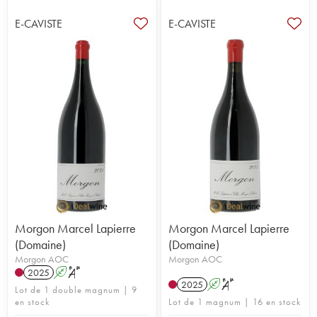
village et certains crus ont également présenté des dossiers
pour demander le classement de certains de leurs lieux-dits
E-CAVISTE
E-CAVISTE
en premiers crus.
La région est également bercée par une mouvance nature,
insufflée par des pionniers comme
Marcel Lapierre
,
Jean Foillard
,
Georges Descombes
…
Morgon Marcel Lapierre
Morgon Marcel Lapierre
(Domaine)
(Domaine)
Morgon AOC
Morgon AOC
2025
A
S
2025
A
S
Lot de 1 double magnum | 9
en stock
Lot de 1 magnum | 16 en stock