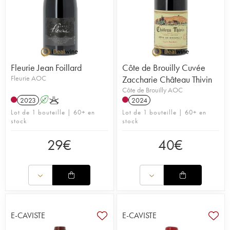
Fleurie Jean Foillard
Côte de Brouilly Cuvée
Fleurie AOC
Zaccharie Château Thivin
Côte de Brouilly AOC
2023
A
K
2024
Lot de 1 bouteille | 60+ en
Lot de 1 bouteille | 60+ en
stock
stock
29
€
40
€
E-CAVISTE
E-CAVISTE