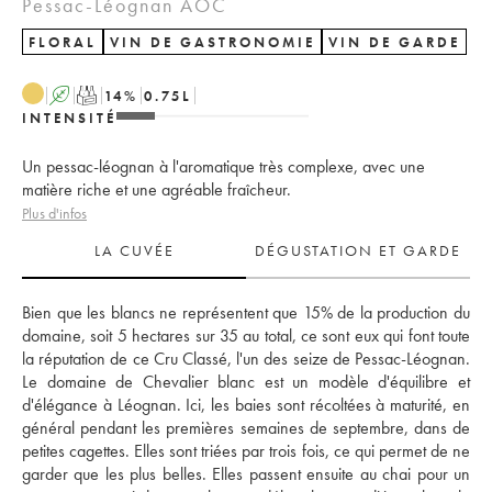
Pessac-Léognan AOC
FLORAL
VIN DE GASTRONOMIE
VIN DE GARDE
A
T
14
%
0.75
L
INTENSITÉ
Un pessac-léognan à l'aromatique très complexe, avec une
matière riche et une agréable fraîcheur.
Plus d'infos
LA CUVÉE
DÉGUSTATION ET GARDE
Bien que les blancs ne représentent que 15% de la production du 
domaine, soit 5 hectares sur 35 au total, ce sont eux qui font toute 
la réputation de ce Cru Classé, l'un des seize de Pessac-Léognan. 
Le domaine de Chevalier blanc est un modèle d'équilibre et 
d'élégance à Léognan. Ici, les baies sont récoltées à maturité, en 
général pendant les premières semaines de septembre, dans de 
petites cagettes. Elles sont triées par trois fois, ce qui permet de ne 
garder que les plus belles. Elles passent ensuite au chai pour un 