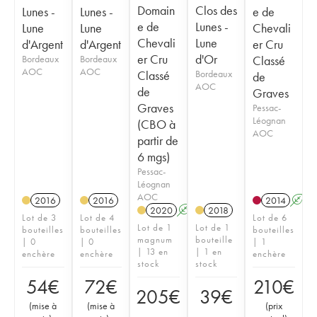
Domain
Clos des
Lunes -
Lunes -
e de
e de
Lunes -
Lune
Lune
Chevali
Chevali
Lune
d'Argent
d'Argent
er Cru
er Cru
d'Or
Bordeaux
Bordeaux
Classé
AOC
AOC
Classé
Bordeaux
de
AOC
de
Graves
Graves
Pessac-
Léognan
(CBO à
AOC
partir de
6 mgs)
Pessac-
Léognan
AOC
2016
2016
2014
A
2020
A
T
2018
Lot de 3
Lot de 4
Lot de 6
Lot de 1
Lot de 1
bouteilles
bouteilles
bouteilles
magnum
bouteille
| 0
| 0
| 1
| 13 en
| 1 en
enchère
enchère
enchère
stock
stock
54
€
72
€
210
€
205
€
39
€
(
mise à
(
mise à
(
prix