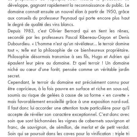
développe, gagnant rapidement la reconnaissance du public. Le 
domaine connaît ensuite un nouvel élan à partir de 1950, grâce 
aux conseils du professeur Peynaud qui porte encore plus haut 
le degré de qualité des vins blancs. 
Depuis 1983, c'est Olivier Bernard qui en tient les rênes, 
secondé par les professeurs Pascal Ribereau-Gayon et Denis 
Dubourdieu. « L'homme n'est qu'un révélateur... le terroir domine 
tout », telle est la philosophie de ce bienheureux propriétaire. 
Philosophie désormais transmise à ses fils, Hugo et Adrien qui 
épaulent leur père au domaine. Et quel terroir ! Un domaine 
niché au cœur d’une forêt, pensée comme un véritable jardin 
secret. 
Cependant, le terroir du domaine est précisément connu pour 
être capricieux, à la fois pauvre en surface et riche en sous-sol, 
soumis au risque de gelées à cause de sa forme « en cuvette » 
mais favorablement ensoleillé grâce à une exposition nord-sud. 
Il faut donc lui accorder une attention toute particulière pour qu'il 
accepte de révéler son caractère exceptionnel. C’est donc avec 
soin que sont bichonnées les vignes de cabernets sauvignon et 
franc, de sauvignon, de sémillon, de merlot et de petit verdot. 
Soin qui se poursuit dans les caves pour la vinification : triple tri 