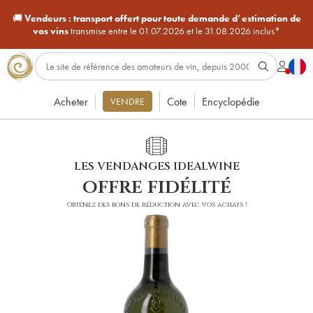
🚚
Vendeurs :
transport offert pour toute demande d’estimation de
vos vins
transmise entre le 01.07.2026 et le 31.08.2026 inclus*
Acheter
Cote
Encyclopédie
VENDRE
LES VENDANGES IDEALWINE
offre fidélité
Obtenez des bons de réduction avec vos achats !