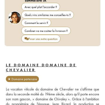
sommelière IA
Avec quel plat l'accorder ?
Quels vins similaires me conseilles-tu ?
Comment le servir ?
Combien va me coûter la livraison ?
Poser une autre question
LE DOMAINE DOMAINE DE
CHEVALIER
★ Domaine partenaire
La vocation viticole du domaine de Chevalier ne s'affirme que 
dans la seconde moitié du 19ème siècle, alors qu'il porte encore 
son nom gascon, « domaine de Chivaley ». Grâce à l'ambition 
du propriétaire de l'époque, Jean Ricard, la production se 