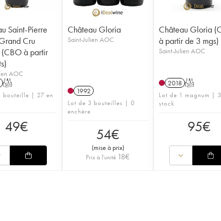
u Saint-Pierre
Château Gloria
Château Gloria 
Grand Cru
Saint-Julien AOC
à partir de 3 mgs)
 (CBO à partir
Saint-Julien AOC
s)
lien AOC
T
2018
T
1992
1 bouteille | 27 en
Lot de 1 magnum | 
Lot de 3 bouteilles | 0
stock
enchère
49
€
95
€
54
€
(
mise à prix
)
18
€
Prix à l'unité