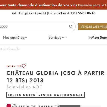
 pour toute demande d’estimation de vos vins
transmise entre le 
Retrait sur place
cliquez ici
|
Un conseil en vin ?
01 56 05 86 10
VENDRE MES VINS
Nos enchères
Services +
✨
Mon Som
t de 1 bouteille
E-CAVISTE
CHÂTEAU GLORIA (CBO À PARTIR
12 BTS) 2018
Saint-Julien AOC
FRUITS NOIRS
VIN DE GASTRONOMIE
T
13
%
0.75
L
INTENSITÉ