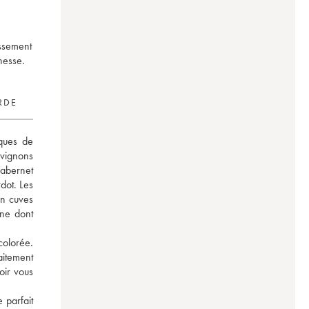
assement
nesse.
RDE
ques de 
vignons 
bernet 
ot. Les 
n cuves 
ne dont 
olorée. 
itement 
ir vous 
parfait 