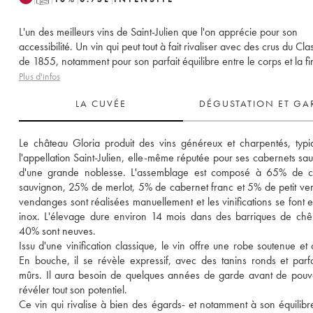
L'un des meilleurs vins de Saint-Julien que l'on apprécie pour son
accessibilité. Un vin qui peut tout à fait rivaliser avec des crus du Cl
de 1855, notamment pour son parfait équilibre entre le corps et la fi
Plus d'infos
LA CUVÉE
DÉGUSTATION ET GA
Le château Gloria produit des vins généreux et charpentés, typi
l'appellation Saint-Julien, elle-même réputée pour ses cabernets sau
d'une grande noblesse. L'assemblage est composé à 65% de ca
sauvignon, 25% de merlot, 5% de cabernet franc et 5% de petit verd
vendanges sont réalisées manuellement et les vinifications se font e
inox. L'élevage dure environ 14 mois dans des barriques de chê
40% sont neuves. 
Issu d'une vinification classique, le vin offre une robe soutenue et c
En bouche, il se révèle expressif, avec des tanins ronds et parfa
mûrs. Il aura besoin de quelques années de garde avant de pouvo
révéler tout son potentiel. 
Ce vin qui rivalise à bien des égards- et notamment à son équilibre 