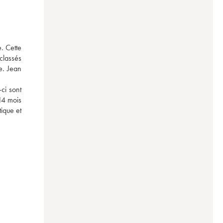
. Cette 
lassés 
. Jean 
i sont 
14 mois 
ique et 