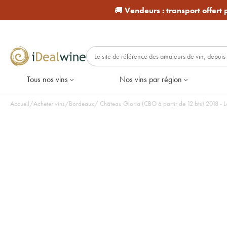
🚚
Vendeurs :
transport offert
Tous nos vins
Nos vins par région
Accueil
/
Acheter vins
/
Bordeaux
/
Château Gloria (CBO à partir de 12 bts) 2018 - Lo