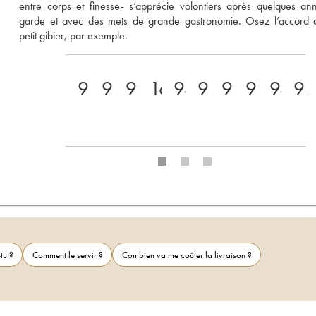
entre corps et finesse- s’apprécie volontiers après quelques an
garde et avec des mets de grande gastronomie. Osez l’accord a
petit gibier, par exemple.
91
93
93
16.5
94
93
93
93
94
94
tu ?
Comment le servir ?
Combien va me coûter la livraison ?