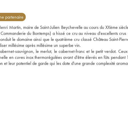
e partenaire
 Henri Martin, maire de Saint-Julien Beychevelle au cours du XXème siècle
Commanderie du Bontemps) a hissé ce cru au niveau d'excellents crus c
nduit le domaine ainsi que le quatrième cru classé Château Saint-Pierre
liser millésime après millésime un superbe vin. 
rnet-sauvignon, le merlot, le cabernet-franc et le petit verdot. Ceux-c
onnelle en cuves inox thermorégulées avant d'être élevés en fûts pendant 
ion et leur potentiel de garde qui les dote d'une grande complexité aromat