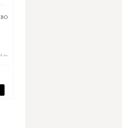
(CBO
36 en