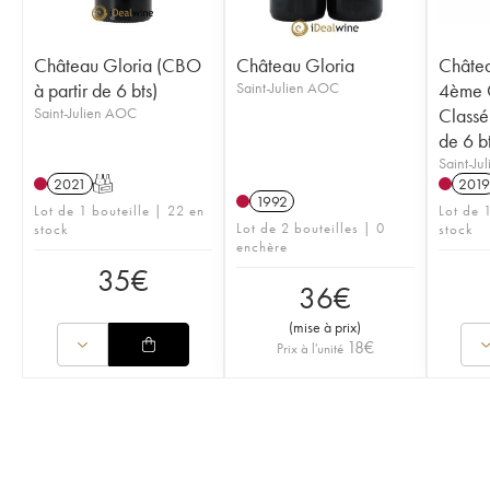
Château Gloria (CBO
Château Gloria
Châtea
à partir de 6 bts)
Saint-Julien AOC
4ème 
Saint-Julien AOC
Classé
de 6 bt
Saint-Ju
2021
T
2019
1992
Lot de 1 bouteille | 22 en
Lot de 
Lot de 2 bouteilles | 0
stock
stock
enchère
35
€
36
€
(
mise à prix
)
18
€
Prix à l'unité