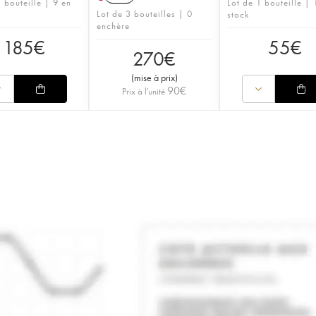
 bouteille | 9 en
Lot de 1 bouteille | 
Lot de 3 bouteilles | 0
stock
enchère
185
€
55
€
270
€
(
mise à prix
)
90
€
Prix à l'unité