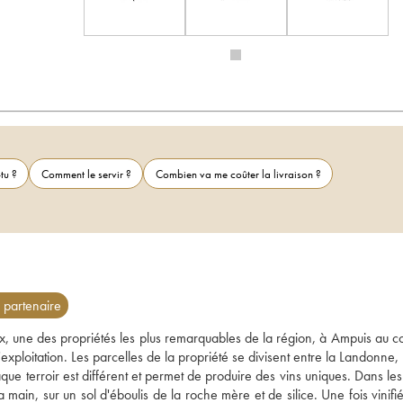
tu ?
Comment le servir ?
Combien va me coûter la livraison ?
partenaire
, une des propriétés les plus remarquables de la région, à Ampuis au co
'exploitation. Les parcelles de la propriété se divisent entre la Landonne, 
ue terroir est différent et permet de produire des vins uniques. Dans les
 main, sur un sol d'éboulis de la roche mère et de silice. Une fois vinifié,