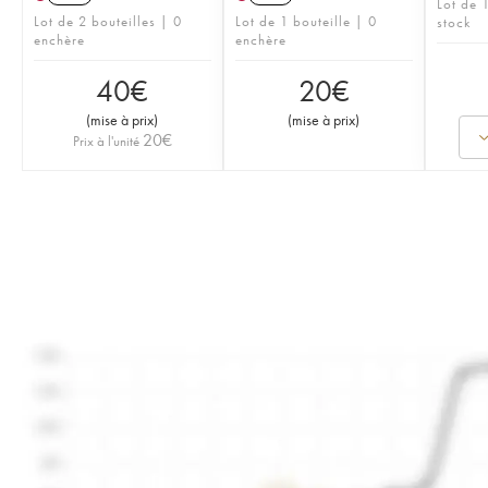
Lot de 1
Lot de 2 bouteilles | 0
Lot de 1 bouteille | 0
stock
enchère
enchère
40
€
20
€
(
mise à prix
)
(
mise à prix
)
20
€
Prix à l'unité