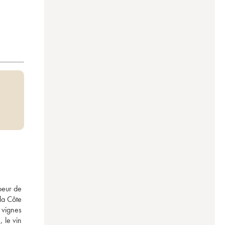
eur de 
la Côte 
 vignes 
 le vin 