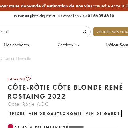
 pour toute demande d’estimation de vos vins
transmise entre le 
Retrait sur place
cliquez ici
|
Un conseil en vin ?
01 56 05 86 10
VENDRE MES VINS
Nos enchères
Services +
✨
Mon Som
 - Lot de 1 bouteille
E-CAVISTE
CÔTE-RÔTIE CÔTE BLONDE RENÉ
ROSTAING 2022
Côte-Rôtie AOC
EPICES
VIN DE GASTRONOMIE
VIN DE GARDE
13.5
%
0.75
L
INTENSITÉ