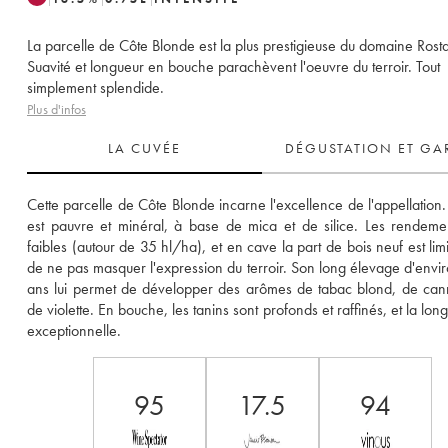
La parcelle de Côte Blonde est la plus prestigieuse du domaine Rost
Suavité et longueur en bouche parachèvent l'oeuvre du terroir. Tout
simplement splendide.
Plus d'infos
LA CUVÉE
DÉGUSTATION ET GA
Cette parcelle de Côte Blonde incarne l'excellence de l'appellation. 
est pauvre et minéral, à base de mica et de silice. Les rendemen
faibles (autour de 35 hl/ha), et en cave la part de bois neuf est limi
de ne pas masquer l'expression du terroir. Son long élevage d'envir
ans lui permet de développer des arômes de tabac blond, de canne
de violette. En bouche, les tanins sont profonds et raffinés, et la long
exceptionnelle. 
95
17.5
94