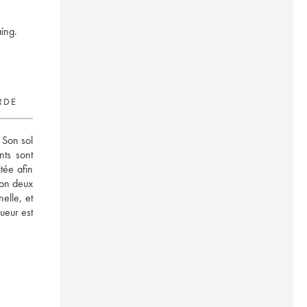
aing.
RDE
Son sol 
ts sont 
tée afin 
on deux 
lle, et 
ueur est 