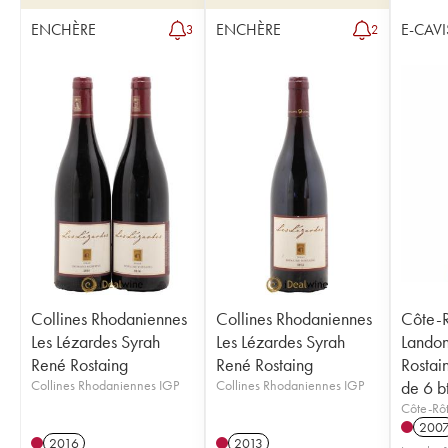
ENCHÈRE
ENCHÈRE
E-CAVI
3
2
Collines Rhodaniennes
Collines Rhodaniennes
Côte-R
Les Lézardes Syrah
Les Lézardes Syrah
Lando
René Rostaing
René Rostaing
Rostai
Collines Rhodaniennes IGP
Collines Rhodaniennes IGP
de 6 bt
Côte-Rô
200
2016
2013