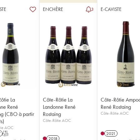
STE
ENCHÈRE
E-CAVISTE
3
ôtie La
Côte-Rôtie La
Côte-Rôtie Ampo
nne René
Landonne René
René Rostaing
ng (CBO à partir
Rostaing
Côte-Rôtie AOC
s)
Côte-Rôtie AOC
tie AOC
7
T
2021
2018