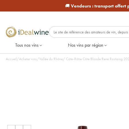
🚚
Vendeurs :
transport offert
Tous nos vins
Nos vins par région
Accueil
/
Acheter vins
/
Vallée du Rhône
/
Côte-Rôtie Côte Blonde René Rostaing 2022