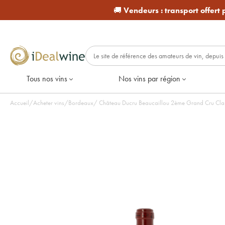
🚚
Vendeurs :
transport offert
Tous nos vins
Nos vins par région
Accueil
/
Acheter vins
/
Bordeaux
/