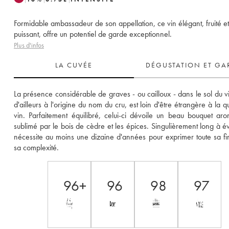
Formidable ambassadeur de son appellation, ce vin élégant, fruité et
puissant, offre un potentiel de garde exceptionnel.
Plus d'infos
LA CUVÉE
DÉGUSTATION ET GA
La présence considérable de graves - ou cailloux - dans le sol du vi
d'ailleurs à l'origine du nom du cru, est loin d'être étrangère à la qu
vin. Parfaitement équilibré, celui-ci dévoile un beau bouquet arom
sublimé par le bois de cèdre et les épices. Singulièrement long à évol
nécessite au moins une dizaine d'années pour exprimer toute sa fin
sa complexité.
96+
96
98
97