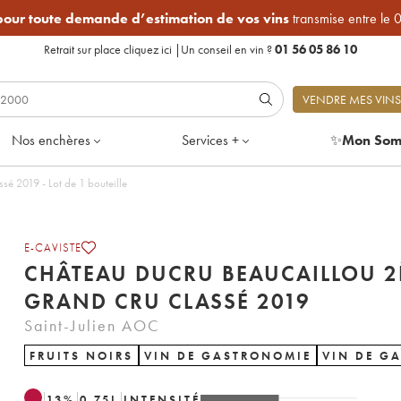
 pour toute demande d’estimation de vos vins
transmise entre le 
Retrait sur place
cliquez ici
|
Un conseil en vin ?
01 56 05 86 10
VENDRE MES VINS
Nos enchères
Services +
✨
Mon Som
Château Ducru Beaucaillou 2ème Grand Cru Classé 2019 - Lot de 1 bouteille
E-CAVISTE
CHÂTEAU DUCRU BEAUCAILLOU 
GRAND CRU CLASSÉ 2019
Saint-Julien AOC
FRUITS NOIRS
VIN DE GASTRONOMIE
VIN DE G
13
%
0.75
L
INTENSITÉ