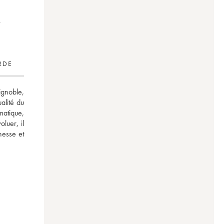
RDE
gnoble, 
alité du 
atique, 
uer, il 
esse et 