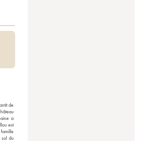
ntit de 
hâteau 
aine a 
ou est 
famille 
sol du 