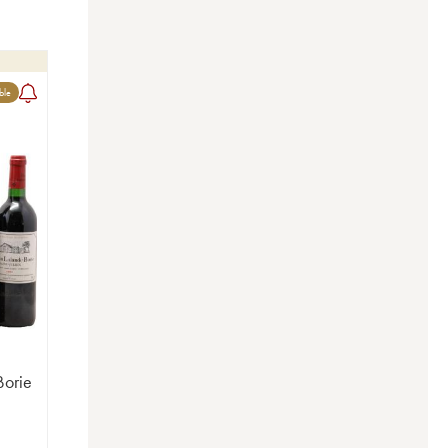
ble
Borie