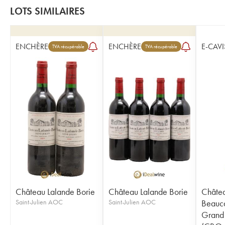
LOTS SIMILAIRES
ENCHÈRE
ENCHÈRE
E-CAVI
TVA récupérable
TVA récupérable
Château Lalande Borie
Château Lalande Borie
Châte
Saint-Julien AOC
Saint-Julien AOC
Beauca
Grand 