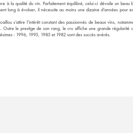
ère à la qualité du vin. Parfaitement équilibré, celui-ci dévoile un beau 
ment long à évoluer, il nécessite au moins une dizaine d’années pour ex
illou s’attire l’intérêt constant des passionnés de beaux vins, notamme
. Outre le prestige de son rang, le cru affiche une grande régularité d
millésimes : 1996, 1995, 1985 et 1982 sont des succès avérés.