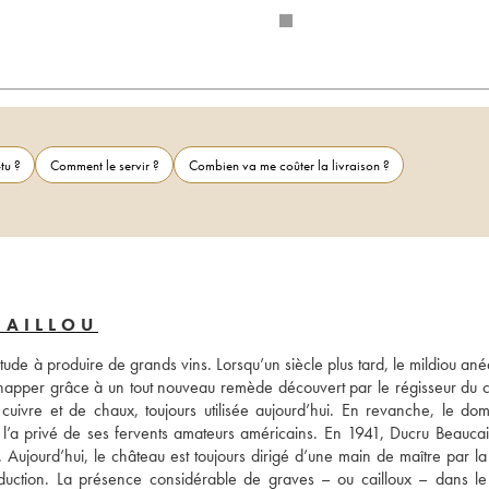
tu ?
Comment le servir ?
Combien va me coûter la livraison ?
CAILLOU
ude à produire de grands vins. Lorsqu’un siècle plus tard, le mildiou anéa
happer grâce à un tout nouveau remède découvert par le régisseur du c
cuivre et de chaux, toujours utilisée aujourd’hui. En revanche, le dom
 l’a privé de ses fervents amateurs américains. En 1941, Ducru Beaucaill
 Aujourd’hui, le château est toujours dirigé d’une main de maître par la 
roduction. La présence considérable de graves – ou cailloux – dans le 