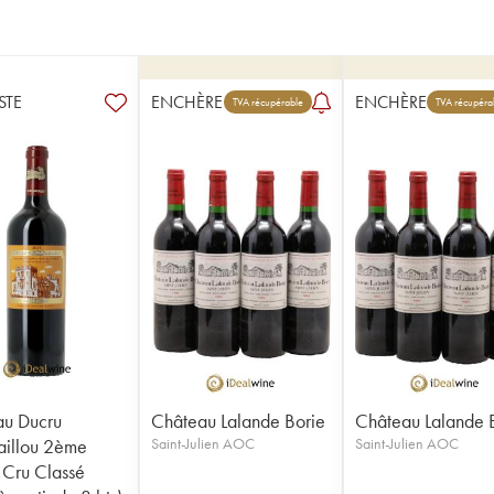
STE
ENCHÈRE
ENCHÈRE
TVA récupérable
TVA récupéra
au Ducru
Château Lalande Borie
Château Lalande 
illou 2ème
Saint-Julien AOC
Saint-Julien AOC
Cru Classé