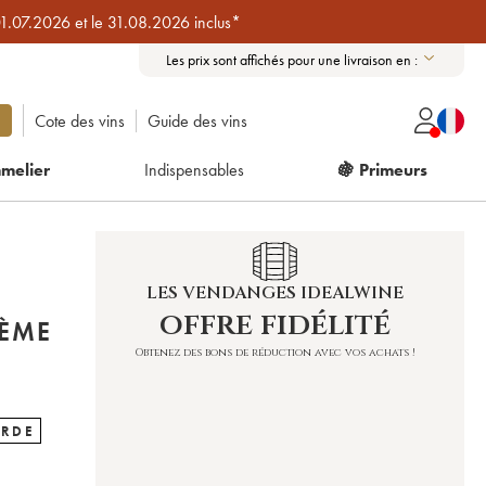
01.07.2026 et le 31.08.2026 inclus*
Les prix sont affichés pour une livraison en :
Cote des vins
Guide des vins
melier
Indispensables
🍇 Primeurs
LES VENDANGES IDEALWINE
offre fidélité
2ÈME
Obtenez des bons de réduction avec vos achats !
ARDE