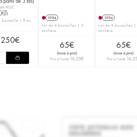
 partir de 3 bts)
lien AOC
1
T
1994
1994
 bouteille | 9 en
Lot de 4 bouteilles | 0
Lot de 4 bouteilles |
enchère
enchère
250
€
65
€
65
€
(
mise à prix
)
(
mise à prix
)
16,25
€
16,2
Prix à l'unité
Prix à l'unité