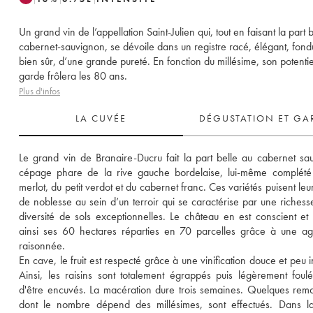
Un grand vin de l’appellation Saint-Julien qui, tout en faisant la part 
cabernet-sauvignon, se dévoile dans un registre racé, élégant, fondu
bien sûr, d’une grande pureté. En fonction du millésime, son potenti
garde frôlera les 80 ans.
Plus d'infos
LA CUVÉE
DÉGUSTATION ET GA
Le grand vin de Branaire-Ducru fait la part belle au cabernet sau
cépage phare de la rive gauche bordelaise, lui-même complété 
merlot, du petit verdot et du cabernet franc. Ces variétés puisent leurs
de noblesse au sein d’un terroir qui se caractérise par une richesse
diversité de sols exceptionnelles. Le château en est conscient et e
ainsi ses 60 hectares réparties en 70 parcelles grâce à une agri
raisonnée. 
En cave, le fruit est respecté grâce à une vinification douce et peu i
Ainsi, les raisins sont totalement égrappés puis légèrement foulé
d'être encuvés. La macération dure trois semaines. Quelques remo
dont le nombre dépend des millésimes, sont effectués. Dans l