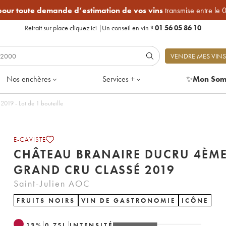
 pour toute demande d’estimation de vos vins
transmise entre le 
Retrait sur place
cliquez ici
|
Un conseil en vin ?
01 56 05 86 10
VENDRE MES VINS
Nos enchères
Services +
✨
Mon Som
Château Branaire Ducru 4ème Grand Cru Classé 2019 - Lot de 1 bouteille
E-CAVISTE
CHÂTEAU BRANAIRE DUCRU 4ÈM
GRAND CRU CLASSÉ 2019
Saint-Julien AOC
FRUITS NOIRS
VIN DE GASTRONOMIE
ICÔNE
13
%
0.75
L
INTENSITÉ