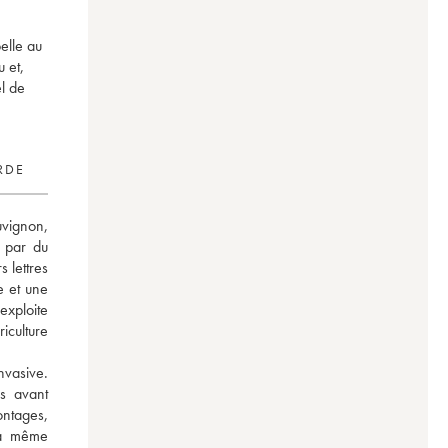
belle au
 et,
el de
RDE
vignon, 
par du 
 lettres 
 et une 
xploite 
culture 
nvasive. 
s avant 
ntages, 
a même 