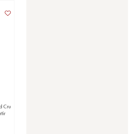
d Cru
tir