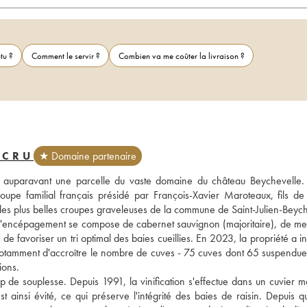
tu ?
Comment le servir ?
Combien va me coûter la livraison ?
UCRU
★ Domaine partenaire
t auparavant une parcelle du vaste domaine du château Beychevelle. 
pe familial français présidé par François-Xavier Maroteaux, fils de P
e des plus belles croupes graveleuses de la commune de Saint-Julien-Beych
 l'encépagement se compose de cabernet sauvignon (majoritaire), de merl
de favoriser un tri optimal des baies cueillies. En 2023, la propriété a i
tamment d'accroître le nombre de cuves - 75 cuves dont 65 suspendues 
ions. 
 de souplesse. Depuis 1991, la vinification s'effectue dans un cuvier m
ainsi évité, ce qui préserve l'intégrité des baies de raisin. Depuis qu