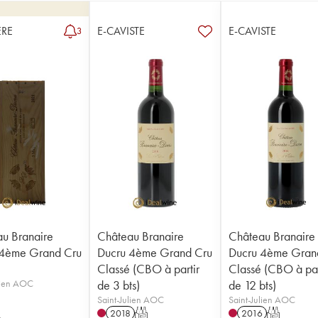
RE
E-CAVISTE
E-CAVISTE
3
u Branaire
Château Branaire
Château Branaire
 4ème Grand Cru
Ducru 4ème Grand Cru
Ducru 4ème Gran
Classé (CBO à partir
Classé (CBO à par
lien AOC
de 3 bts)
de 12 bts)
Saint-Julien AOC
Saint-Julien AOC
2018
T
2016
T