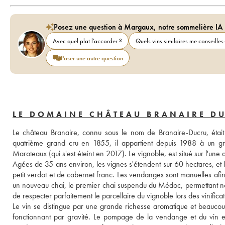
Posez une question à Margaux, notre sommelière IA
Avec quel plat l'accorder ?
Quels vins similaires me conseilles-
Poser une autre question
LE DOMAINE CHÂTEAU BRANAIRE D
Le château Branaire, connu sous le nom de Branaire-Ducru, étai
quatrième grand cru en 1855, il appartient depuis 1988 à un grou
Maroteaux (qui s'est éteint en 2017). Le vignoble, est situé sur l'un
Agées de 35 ans environ, les vignes s'étendent sur 60 hectares, et
petit verdot et de cabernet franc. Les vendanges sont manuelles afin 
un nouveau chai, le premier chai suspendu du Médoc, permettant no
de respecter parfaitement le parcellaire du vignoble lors des vinificat
Le vin se distingue par une grande richesse aromatique et beaucoup
fonctionnant par gravité. Le pompage de la vendange et du vin est 