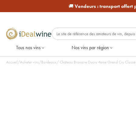
🚚
Vendeurs :
transport offert
Tous nos vins
Nos vins par région
Accueil
/
Acheter vins
/
Bordeaux
/