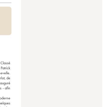
Classé 
atrick 
evelle. 
ot, de 
nauguré 
- afin 
oderne 
elques 