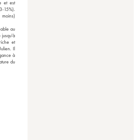
 et est 
3-15%). 
moins) 
able au 
jusqu'à 
che et 
lien. Il 
gance à 
ture du 