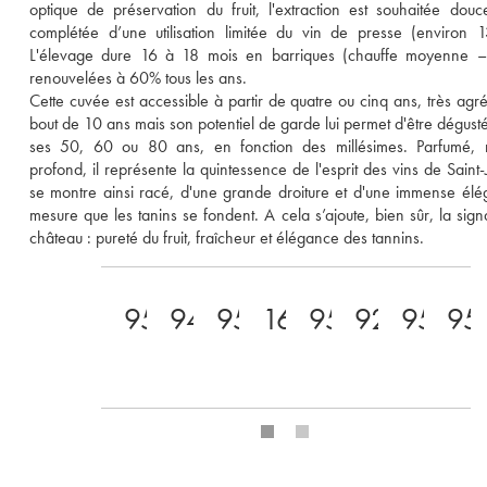
optique de préservation du fruit, l'extraction est souhaitée douce
complétée d’une utilisation limitée du vin de presse (environ 1
L'élevage dure 16 à 18 mois en barriques (chauffe moyenne – 
renouvelées à 60% tous les ans.
Cette cuvée est accessible à partir de quatre ou cinq ans, très agré
bout de 10 ans mais son potentiel de garde lui permet d'être dégusté 
ses 50, 60 ou 80 ans, en fonction des millésimes. Parfumé, ri
profond, il représente la quintessence de l'esprit des vins de Saint-Ju
se montre ainsi racé, d'une grande droiture et d'une immense élé
mesure que les tanins se fondent. A cela s’ajoute, bien sûr, la signa
château : pureté du fruit, fraîcheur et élégance des tannins.
95
94
95
16
95
92
95
95