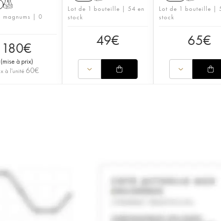
1
T
Lot de 1 bouteille | 54 en
Lot de 1 bouteille |
3 magnums | 0
stock
stock
49
€
65
€
180
€
(
mise à prix
)
60
€
ix à l'unité