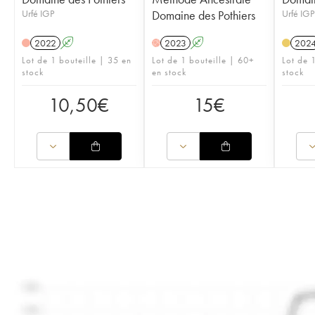
Urfé IGP
Domaine des Pothiers
Urfé IGP
2022
A
2023
A
202
H
Lot de 1 bouteille | 35 en
Lot de 1 bouteille | 60+
Lot de 
stock
en stock
stock
10,50
€
15
€