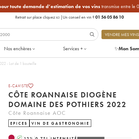
 pour toute demande d’estimation de vos vins
transmise entre le 
Retrait sur place
cliquez ici
|
Un conseil en vin ?
01 56 05 86 10
VENDRE MES VINS
Nos enchères
Services +
✨
Mon Som
2 - Lot de 1 bouteille
E-CAVISTE
CÔTE ROANNAISE DIOGÈNE
DOMAINE DES POTHIERS 2022
Côte Roannaise AOC
EPICES
VIN DE GASTRONOMIE
A
12
%
0.75
L
INTENSITÉ