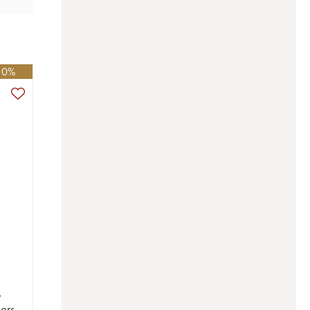
-10%
s
ers