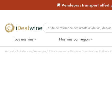
🚚
Vendeurs :
transport offert
Tous nos vins
Nos vins par région
Accueil
/
Acheter vins
/
Auvergne
/
Côte Roannaise Diogène Domaine des Pothiers 202