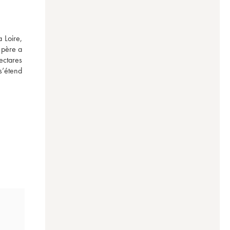
 Loire, 
père a 
ctares 
’étend 