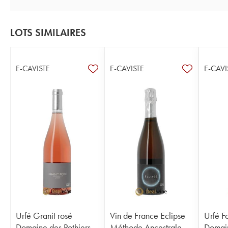
LOTS SIMILAIRES
E-CAVISTE
E-CAVISTE
E-CAVI
Urfé Granit rosé
Vin de France Eclipse
Urfé F
Domaine des Pothiers
Méthode Ancestrale
Domain