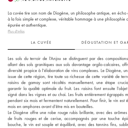
La cuvée tire son nom de Diogène, un philosophe antique, en écho 
à la fois simple et complexe, véritable hommage à une philosophie 
épurée et authentique.
Plus d'infos
LA CUVÉE
DÉGUSTATION ET GA
Les sols du terroir de l’Anjou se distinguent par des compositions 
allant des sols granitiques aux sols davantage argilo-calcaires, offr
diversité propice à l’élaboration de vins complexes. Le Diogène, un
issue de cette région, tire toute sa richesse de cette variété de terro
raisins de gamay sont récoltés manuellement, une étape crucia
garantir la qualité optimale du fruit. Les raisins font ensuite l’objet 
signé dans les vignes et au chai. Les fruits entièrement égrappés m
pendant six mois et fermentent naturellement. Pour finir, le vin est é
mois en amphores avant d’être mis en bouteilles. 
Le Diogène offre une robe rouge rubis brillante, avec des arômes d
de fruits rouges et de cerise, accompagnés par une touche épi
bouche, le vin est souple et équilibré, avec des tannins fins, subli