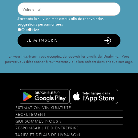
J'accepte le suivi de mes emails afin de recevoir des
suggestions personnalisées
Oui
Non
JE M'INSCRIS
En vous inscrivant, vous acceptez de recevoir les emails de iDealwine. Vous
pouvez vous désabonner à tout moment via le lien présent dans chaque message.
ESTIMATION VIN GRATUITE
RECRUTEMENT
QUI SOMMES-NOUS ?
RESPONSABILITÉ D'ENTREPRISE
TARIFS ET DÉLAIS DE LIVRAISON