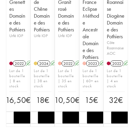
Grenett
de
Granit
France
Roannai
es
Chêne
rosé
Eclipse
se
Domain
Domain
Domain
Méthod
Diogène
e des
e des
e des
e
Domain
Pothiers
Pothiers
Pothiers
Ancestr
e des
Urfé IGP
Urfé IGP
Urfé IGP
ale
Pothiers
Domain
Côte
Roannaise
e des
AOC
Pothiers
2022
A
2024
A
2022
A
2023
A
2022
A
H
Lot de 1
Lot de 1
Lot de 1
Lot de 1
Lot de 1
bouteille
bouteille
bouteille
bouteille
bouteille
| 8 en
| 38 en
| 35 en
| 60+ en
| 4 en
stock
stock
stock
stock
stock
16,50
€
18
€
10,50
€
15
€
32
€