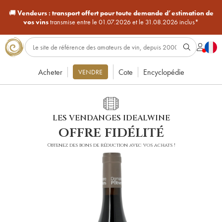
🚚
Vendeurs :
transport offert pour toute demande d’estimation de
vos vins
transmise entre le 01.07.2026 et le 31.08.2026 inclus*
Acheter
Cote
Encyclopédie
VENDRE
LES VENDANGES IDEALWINE
offre fidélité
Obtenez des bons de réduction avec vos achats !