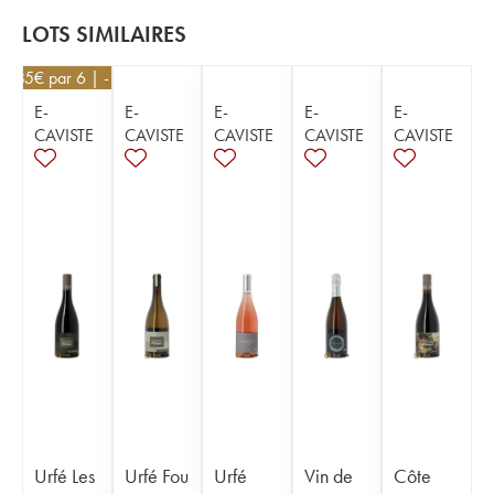
LOTS SIMILAIRES
14,85
€
par 6 | -10%
E-
E-
E-
E-
E-
CAVISTE
CAVISTE
CAVISTE
CAVISTE
CAVISTE
Urfé Les
Urfé Fou
Urfé
Vin de
Côte