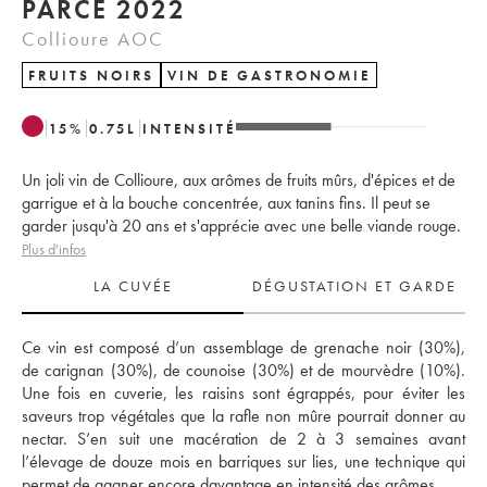
PARCÉ 2022
Collioure AOC
FRUITS NOIRS
VIN DE GASTRONOMIE
15
%
0.75
L
INTENSITÉ
Un joli vin de Collioure, aux arômes de fruits mûrs, d'épices et de
garrigue et à la bouche concentrée, aux tanins fins. Il peut se
garder jusqu'à 20 ans et s'apprécie avec une belle viande rouge.
Plus d'infos
LA CUVÉE
DÉGUSTATION ET GARDE
Ce vin est composé d’un assemblage de grenache noir (30%), 
de carignan (30%), de counoise (30%) et de mourvèdre (10%). 
Une fois en cuverie, les raisins sont égrappés, pour éviter les 
saveurs trop végétales que la rafle non mûre pourrait donner au 
nectar. S’en suit une macération de 2 à 3 semaines avant 
l’élevage de douze mois en barriques sur lies, une technique qui 
permet de gagner encore davantage en intensité des arômes. 