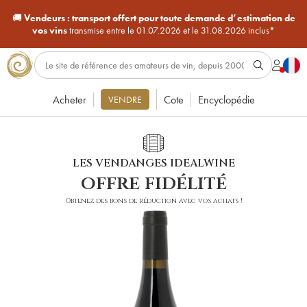
🚚
Vendeurs :
transport offert pour toute demande d’estimation de
vos vins
transmise entre le 01.07.2026 et le 31.08.2026 inclus*
Acheter
Cote
Encyclopédie
VENDRE
LES VENDANGES IDEALWINE
offre fidélité
Obtenez des bons de réduction avec vos achats !