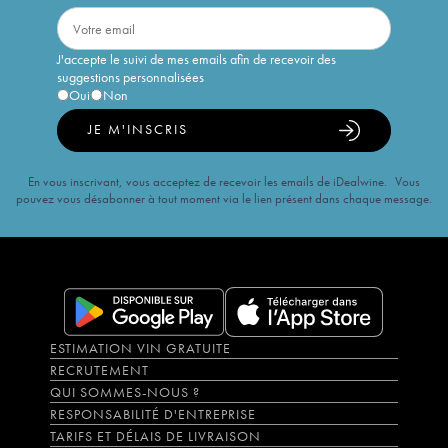
J'accepte le suivi de mes emails afin de recevoir des
suggestions personnalisées
Oui
Non
JE M'INSCRIS
En vous inscrivant, vous acceptez de recevoir les emails de iDealwine. Vous
pouvez vous désabonner à tout moment via le lien présent dans chaque message.
ESTIMATION VIN GRATUITE
RECRUTEMENT
QUI SOMMES-NOUS ?
RESPONSABILITÉ D'ENTREPRISE
TARIFS ET DÉLAIS DE LIVRAISON