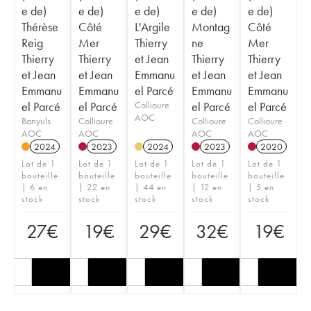
e de)
e de)
e de)
e de)
e de)
Thérèse
Côté
L'Argile
Montag
Côté
Reig
Mer
Thierry
ne
Mer
Thierry
Thierry
et Jean
Thierry
Thierry
et Jean
et Jean
Emmanu
et Jean
et Jean
Emmanu
Emmanu
el Parcé
Emmanu
Emmanu
el Parcé
el Parcé
Collioure
el Parcé
el Parcé
AOC
Banyuls
Collioure
Collioure
Collioure
AOC
AOC
AOC
AOC
2024
2023
2024
2023
2020
Lot de 1
Lot de 1
Lot de 1
Lot de 1
Lot de 1
bouteille
bouteille
bouteille
bouteille
bouteille
| 6 en
| 22 en
| 44 en
| 12 en
| 5 en
stock
stock
stock
stock
stock
27
€
19
€
29
€
32
€
19
€