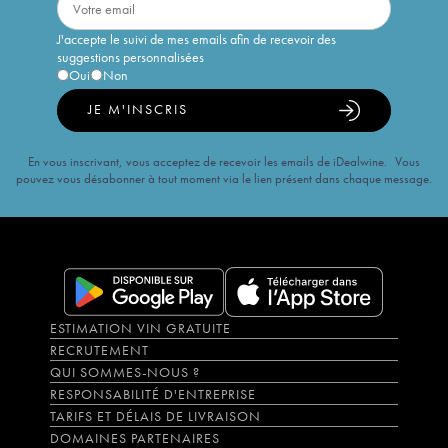
J'accepte le suivi de mes emails afin de recevoir des
suggestions personnalisées
Oui
Non
JE M'INSCRIS
En vous inscrivant, vous acceptez de recevoir les emails de iDealwine. Vous
pouvez vous désabonner à tout moment via le lien présent dans chaque message.
ESTIMATION VIN GRATUITE
RECRUTEMENT
QUI SOMMES-NOUS ?
RESPONSABILITÉ D'ENTREPRISE
TARIFS ET DÉLAIS DE LIVRAISON
DOMAINES PARTENAIRES