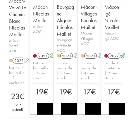
Mâcon-
Mâcon
Bourgog
Mâcon-
Mâcon-
Verzé Le
Nicolas
ne
Villages
Igé
Chemin
Maillet
Aligoté
Nicolas
Nicolas
Blanc
Mâcon
Nicolas
Maillet
Maillet
Nicolas
AOC
Maillet
Mâcon-
Mâcon-
Maillet
Villages
Igé AOC
Bourgogn
Mâcon-
AOC
e Aligoté
Verzé
AOC
AOC
2023
A
2023
A
2023
A
2022
A
2022
A
Lot de 1
Lot de 1
Lot de 1
Lot de 1
Lot de 1
bouteille
bouteille
bouteille
bouteille
bouteille
| 12 en
| 20 en
| 47 en
| 21 en
| 2
stock
stock
stock
stock
enchères
19
€
19
€
17
€
17
€
23
€
(
prix
actuel
)