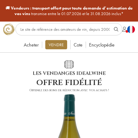
🚚
Vendeurs :
transport offert pour toute demande d’estimation de
vos vins
transmise entre le 01.07.2026 et le 31.08.2026 inclus*
Acheter
Cote
Encyclopédie
VENDRE
LES VENDANGES IDEALWINE
offre fidélité
Obtenez des bons de réduction avec vos achats !