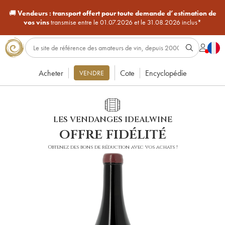
🚚
Vendeurs :
transport offert pour toute demande d’estimation de
vos vins
transmise entre le 01.07.2026 et le 31.08.2026 inclus*
Acheter
Cote
Encyclopédie
VENDRE
LES VENDANGES IDEALWINE
offre fidélité
Obtenez des bons de réduction avec vos achats !