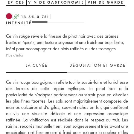
EPICES
VIN DE GASTRONOMIE
VIN DE GARDE
A
13.5
%
0.75
L
INTENSITÉ
Ce vin rouge révèle la finesse du pinot noir avec des arômes
fruités et épicés, une texture soyeuse et une fraîcheur équilibrée,
idéal pour accompagner des plats raffinés ou des fromages.
Plus d'infos
LA CUVÉE
DÉGUSTATION ET GARDE
Ce vin rouge bourguignon reflète tout le savoir-faire et la richesse 
des terroirs de cette région mythique. Le pinot noir a la 
particularité de s’adapter parfaitement au terroir pour en dévoiler 
les plus fines facettes. Les sols sont majoritairement composés de 
marnes calcaires et d’argiles, souvent riches en fer, qui confèrent 
au vin une structure délicate et une expression aromatique 
raffinée. La vinification est réalisée dans le respect du fruit. Les 
raisins, récoltés manuellement, sont soigneusement triés avant une 
macération pré-fermentaire à froid pour extraire la couleur et les 