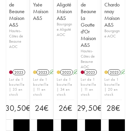
de
Ysée
Aligoté
de
Chardo
Beaune
Maison
Maison
Beaune
nnay
Maison
A&S
A&S
La
Maison
A&S
Bourgogn
Goutte
A&S
e Aligoté
Hautes-
d'Or
Bourgogn
AOC
Côtes de
e AOC
Maison
Beaune
A&S
AOC
Hautes-
Côtes de
Beaune
AOC
2023
2023
A
2023
A
2023
2023
A
Lot de 1
Lot de 1
Lot de 1
Lot de 1
Lot de 1
bouteille
bouteille
bouteille
bouteille
bouteille
| 35 en
| 11 en
| 34 en
| 11 en
| 20 en
stock
stock
stock
stock
stock
30,50
€
24
€
26
€
29,50
€
28
€