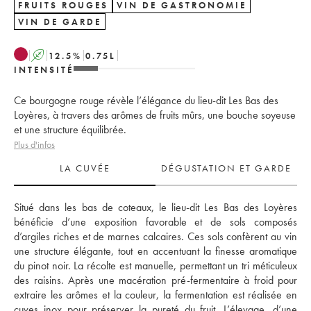
FRUITS ROUGES
VIN DE GASTRONOMIE
VIN DE GARDE
A
12.5
%
0.75
L
INTENSITÉ
Ce bourgogne rouge révèle l’élégance du lieu-dit Les Bas des
Loyères, à travers des arômes de fruits mûrs, une bouche soyeuse
et une structure équilibrée.
Plus d'infos
LA CUVÉE
DÉGUSTATION ET GARDE
Situé dans les bas de coteaux, le lieu-dit Les Bas des Loyères 
bénéficie d’une exposition favorable et de sols composés 
d’argiles riches et de marnes calcaires. Ces sols confèrent au vin 
une structure élégante, tout en accentuant la finesse aromatique 
du pinot noir. La récolte est manuelle, permettant un tri méticuleux 
des raisins. Après une macération pré-fermentaire à froid pour 
extraire les arômes et la couleur, la fermentation est réalisée en 
cuves inox pour préserver la pureté du fruit. L’élevage, d’une 