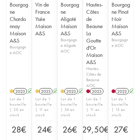
Bourgog
Vin de
Bourgog
Hautes-
Bourgog
ne
France
ne
Côtes
ne Pinot
Chardo
Ysée
Aligoté
de
Noir
nnay
Maison
Maison
Beaune
Maison
Maison
A&S
A&S
La
A&S
A&S
Bourgogn
Goutte
Bourgogn
e Aligoté
e AOC
Bourgogn
d'Or
AOC
e AOC
Maison
A&S
Hautes-
Côtes de
Beaune
AOC
2023
A
2023
A
2023
A
2023
2023
A
Lot de 1
Lot de 1
Lot de 1
Lot de 1
Lot de 1
bouteille
bouteille
bouteille
bouteille
bouteille
| 20 en
| 11 en
| 34 en
| 11 en
| 13 en
stock
stock
stock
stock
stock
28
€
24
€
26
€
29,50
€
27
€