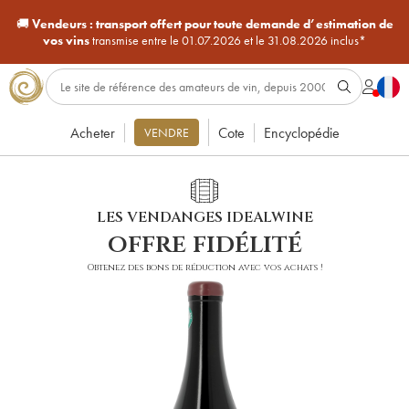
🚚
Vendeurs :
transport offert pour toute demande d’estimation de
vos vins
transmise entre le 01.07.2026 et le 31.08.2026 inclus*
Acheter
Cote
Encyclopédie
VENDRE
LES VENDANGES IDEALWINE
offre fidélité
Obtenez des bons de réduction avec vos achats !