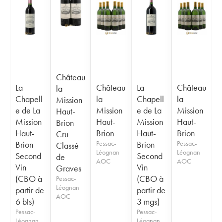
Château
La
Château
La
Château
la
Chapell
la
Chapell
la
Mission
e de La
Mission
e de La
Mission
Haut-
Mission
Haut-
Mission
Haut-
Brion
Haut-
Brion
Haut-
Brion
Cru
Brion
Pessac-
Brion
Pessac-
Classé
Léognan
Léognan
Second
Second
de
AOC
AOC
Vin
Vin
Graves
(CBO à
(CBO à
Pessac-
Léognan
partir de
partir de
AOC
6 bts)
3 mgs)
Pessac-
Pessac-
Léognan
Léognan