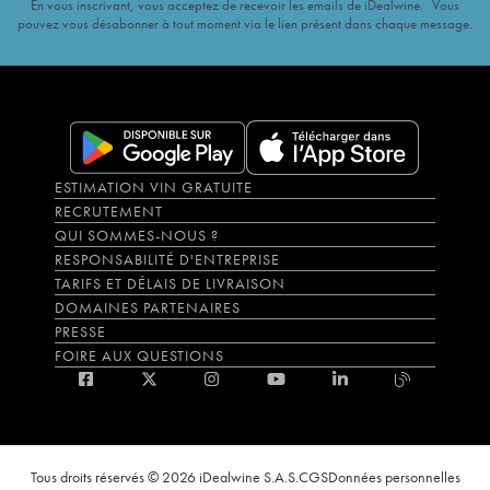
En vous inscrivant, vous acceptez de recevoir les emails de iDealwine. Vous
pouvez vous désabonner à tout moment via le lien présent dans chaque message.
ESTIMATION VIN GRATUITE
RECRUTEMENT
QUI SOMMES-NOUS ?
RESPONSABILITÉ D'ENTREPRISE
TARIFS ET DÉLAIS DE LIVRAISON
DOMAINES PARTENAIRES
PRESSE
FOIRE AUX QUESTIONS
Tous droits réservés © 2026 iDealwine S.A.S.
CGS
Données personnelles