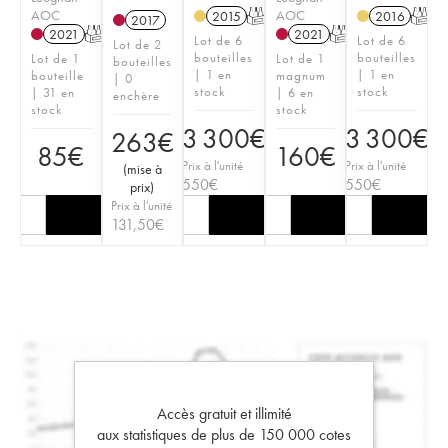
AOC
AOC
2015
T
2016
T
2017
2021
T
2021
T
Lot de 6
Lot de 6
Lot de 2
bouteilles
bouteilles
Lot de 1
Lot de 1
bouteilles
| 1 en
| 1 en
bouteille
magnum
| 0
stock
stock
| 31 en
| 6 en
enchère
stock
stock
3 300
€
3 300
€
263
€
85
€
160
€
Prix à l'unité
Prix à l'unité
(
mise à
550
€
550
€
prix
)
Prix à l'unité
131,50
€
Accès gratuit et illimité
aux statistiques de plus de 150 000 cotes