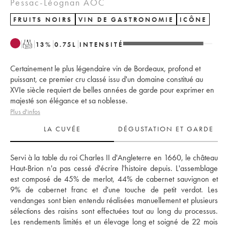
Pessac-Léognan AOC
FRUITS NOIRS
VIN DE GASTRONOMIE
ICÔNE
T
13
%
0.75
L
INTENSITÉ
Certainement le plus légendaire vin de Bordeaux, profond et
puissant, ce premier cru classé issu d'un domaine constitué au
XVIe siècle requiert de belles années de garde pour exprimer en
majesté son élégance et sa noblesse.
Plus d'infos
LA CUVÉE
DÉGUSTATION ET GARDE
Servi à la table du roi Charles II d'Angleterre en 1660, le château 
Haut-Brion n'a pas cessé d'écrire l'histoire depuis. L'assemblage 
est composé de 45% de merlot, 44% de cabernet sauvignon et 
9% de cabernet franc et d'une touche de petit verdot. Les 
vendanges sont bien entendu réalisées manuellement et plusieurs 
sélections des raisins sont effectuées tout au long du processus. 
Les rendements limités et un élevage long et soigné de 22 mois 