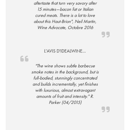
aftertaste that turn very savory after
15 minutes—bacon fat or Italian
cured meats. There is a lot to love
about this Haut-Brion", Neil Martin,
Wine Advocate, Octobre 2016
L'AVIS D'IDEALWINE...
"The wine shows subtle barbecue
smoke notes in the background, but is
full-bodied, stunningly concentrated
and builds incrementally, yet finishes
with luxurious, almost extravagant
amounts of fruit and intensity." R.
Parker (04/2015)