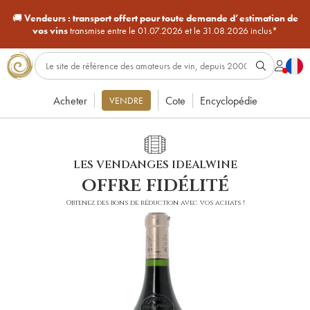
🚚
Vendeurs :
transport offert pour toute demande d’estimation de
vos vins
transmise entre le 01.07.2026 et le 31.08.2026 inclus*
Acheter
Cote
Encyclopédie
VENDRE
LES VENDANGES IDEALWINE
offre fidélité
Obtenez des bons de réduction avec vos achats !