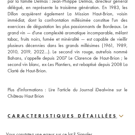
par la famille Delmas : Jean-Philippe Delmas, directeur général 
délégué, en représente la troisième génération. En 1983, les 
Dillon acquièrent également La Mission Haut-Brion, voisin 
immédiat, dont la confrontation millésimée constitue l'un des 
exercices de dégustation les plus passionnants de Bordeaux. Le 
grand vin — d'une complexité aromatique incomparable, mêlant 
tabac, fruits noirs, fumée et minéralité — est capable de vieillir 
plusieurs décennies dans les grands millésimes (1961, 1989, 
2010, 2019, 2022…). Le second vin rouge, autrefois nommé 
Bahans, s'appelle depuis 2007 Le Clarence de Haut-Brion ; le 
second vin blanc, ex-Les Plantiers, est rebaptisé depuis 2008 La 
Plus d'informations : 
Lire l'article du Journal iDealwine sur le 
Château Haut Brion
CARACTERISTIQUES DÉTAILLÉES
Vous constatez une erreur sur ce lot ?
Signaler