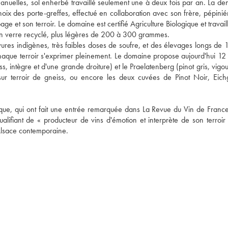
 manuelles, sol enherbé travaillé seulement une à deux fois par an. La den
ix des porte-greffes, effectué en collaboration avec son frère, pépiniéri
 et son terroir. Le domaine est certifié Agriculture Biologique et travail
es en verre recyclé, plus légères de 200 à 300 grammes.

vures indigènes, très faibles doses de soufre, et des élevages longs de 1
aque terroir s'exprimer pleinement. Le domaine propose aujourd'hui 12 
s, intègre et d'une grande droiture) et le Praelatenberg (pinot gris, vigou
re sur terroir de gneiss, ou encore les deux cuvées de Pinot Noir, Eichg
tique, qui ont fait une entrée remarquée dans La Revue du Vin de France
lifiant de « producteur de vins d'émotion et interprète de son terroir 
Alsace contemporaine. 
