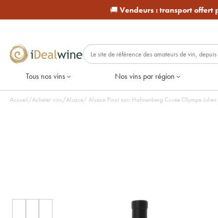
🚚
Vendeurs :
transport offert
Tous nos vins
Nos vins par région
Accueil
/
Acheter vins
/
Alsace
/