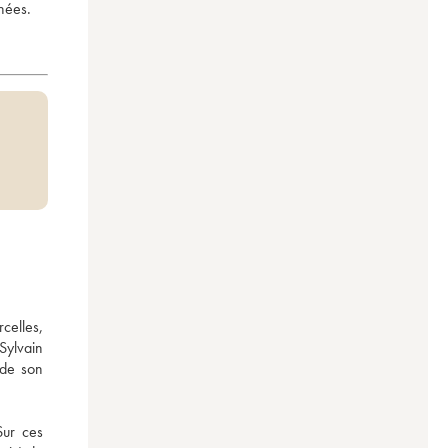
nées.
celles, 
ylvain 
de son 
ur ces 