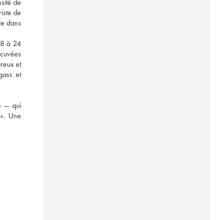
sité de 
ste de 
le dans 
8 à 24 
cuvées 
reux et 
ass et 
 — qui 
». Une 