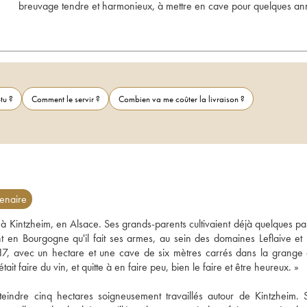
breuvage tendre et harmonieux, à mettre en cave pour quelques an
tu ?
Comment le servir ?
Combien va me coûter la livraison ?
enaire
e à Kintzheim, en Alsace. Ses grands-parents cultivaient déjà quelques par
t en Bourgogne qu'il fait ses armes, au sein des domaines Leflaive et S
2017, avec un hectare et une cave de six mètres carrés dans la grange 
t faire du vin, et quitte à en faire peu, bien le faire et être heureux. »

indre cinq hectares soigneusement travaillés autour de Kintzheim. S