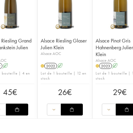
 Riesling Grand
Alsace Riesling Glaser
Alsace Pinot Gris
nkstein Julien
Julien Klein
Hahnenberg Julie
Alsace AOC
Klein
 AOC
Alsace AOC
2
A
2022
A
2023
A
 bouteille | 4 en
Lot de 1 bouteille | 12 en
Lot de 1 bouteille | 
stock
stock
45
€
26
€
29
€