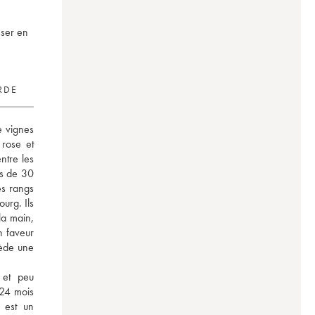
sser en
RDE
 vignes 
rose et 
ntre les 
s de 30 
s rangs 
rg. Ils 
a main, 
n faveur 
ède une 
 et peu 
 24 mois 
est un 