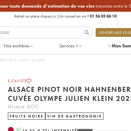
 pour toute demande d’estimation de vos vins
transmise entre le 
Retrait sur place
cliquez ici
|
Un conseil en vin ?
01 56 05 86 10
VENDRE MES VINS
Nos enchères
Services +
✨
Mon Som
Alsace Pinot noir Hahnenberg Cuvée Olympe Julien Klein 2023 - Lot de 1 bouteille
E-CAVISTE
ALSACE PINOT NOIR HAHNENBE
CUVÉE OLYMPE JULIEN KLE
Alsace AOC
FRUITS NOIRS
VIN DE GASTRONOMIE
A
14.5
%
0.75
L
INTENSITÉ