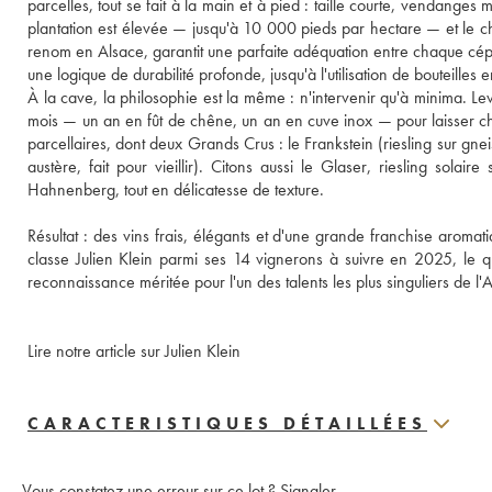
parcelles, tout se fait à la main et à pied : taille courte, vendanges
plantation est élevée — jusqu'à 10 000 pieds par hectare — et le cho
renom en Alsace, garantit une parfaite adéquation entre chaque cépage
une logique de durabilité profonde, jusqu'à l'utilisation de bouteill
À la cave, la philosophie est la même : n'intervenir qu'à minima. Le
mois — un an en fût de chêne, un an en cuve inox — pour laisser ch
parcellaires, dont deux Grands Crus : le Frankstein (riesling sur gneis
austère, fait pour vieillir). Citons aussi le Glaser, riesling solai
Hahnenberg, tout en délicatesse de texture.

Résultat : des vins frais, élégants et d'une grande franchise aroma
classe Julien Klein parmi ses 14 vignerons à suivre en 2025, le qua
reconnaissance méritée pour l'un des talents les plus singuliers de l'
Lire notre article sur Julien Klein
CARACTERISTIQUES DÉTAILLÉES
Vous constatez une erreur sur ce lot ?
Signaler