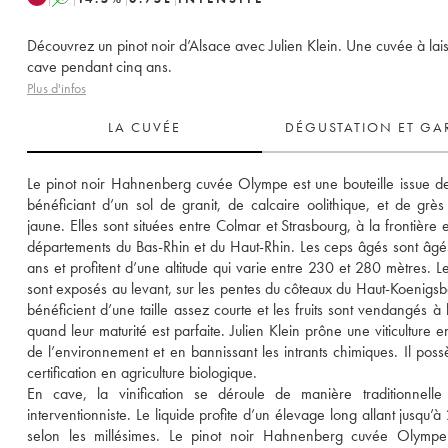
Découvrez un pinot noir d’Alsace avec Julien Klein. Une cuvée à lai
cave pendant cinq ans.
Plus d'infos
LA CUVÉE
DÉGUSTATION ET GA
Le pinot noir Hahnenberg cuvée Olympe est une bouteille issue de
bénéficiant d’un sol de granit, de calcaire oolithique, et de grès 
jaune. Elles sont situées entre Colmar et Strasbourg, à la frontière e
départements du Bas-Rhin et du Haut-Rhin. Les ceps âgés sont âgé
ans et profitent d’une altitude qui varie entre 230 et 280 mètres. Le
sont exposés au levant, sur les pentes du côteaux du Haut-Koenigsbou
bénéficient d’une taille assez courte et les fruits sont vendangés à l
quand leur maturité est parfaite. Julien Klein prône une viticulture e
de l’environnement et en bannissant les intrants chimiques. Il poss
certification en agriculture biologique. 
En cave, la vinification se déroule de manière traditionnelle
interventionniste. Le liquide profite d’un élevage long allant jusqu’à
selon les millésimes. Le pinot noir Hahnenberg cuvée Olympe 