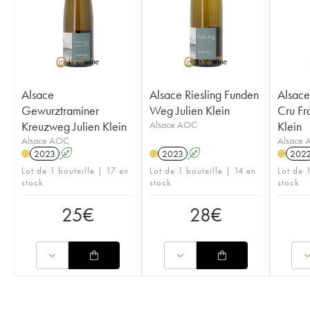
Alsace
Alsace Riesling Funden
Alsace
Gewurztraminer
Weg Julien Klein
Cru Fra
Kreuzweg Julien Klein
Alsace AOC
Klein
Alsace AOC
Alsace
2023
A
2023
A
202
Lot de 1 bouteille | 17 en
Lot de 1 bouteille | 14 en
Lot de 1
stock
stock
stock
25
€
28
€