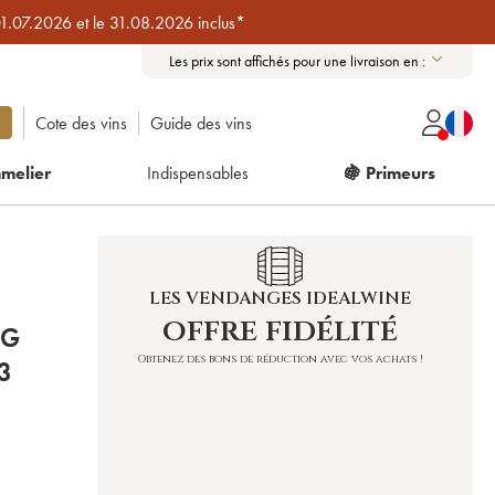
01.07.2026 et le 31.08.2026 inclus*
Les prix sont affichés pour une livraison en :
Cote des vins
Guide des vins
melier
Indispensables
🍇 Primeurs
LES VENDANGES IDEALWINE
offre fidélité
RG
Obtenez des bons de réduction avec vos achats !
IN 2023