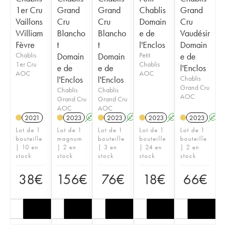
1er Cru
Grand
Grand
Chablis
Grand
Vaillons
Cru
Cru
Domain
Cru
William
Blancho
Blancho
e de
Vaudésir
Fèvre
t
t
l'Enclos
Domain
Chablis
Domain
Domain
Petit
e de
1er Cru
Chablis
e de
e de
l'Enclos
AOC
AOC
l'Enclos
l'Enclos
Chablis
Grand Cru
Chablis
Chablis
AOC
Grand Cru
Grand Cru
AOC
AOC
2021
2023
A
K
2023
A
K
2023
A
2023
A
Lot de 1
Lot de 1
Lot de 1
Lot de 1
Lot de 1
bouteille
magnum
bouteille
bouteille
bouteille
| 10 en
| 2 en
| 3 en
| 24 en
| 2 en
stock
stock
stock
stock
stock
38
€
156
€
76
€
18
€
66
€