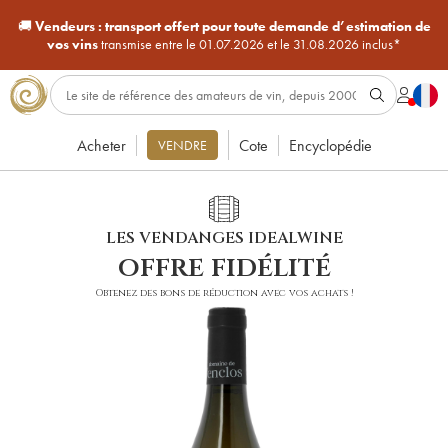
🚚
Vendeurs :
transport offert pour toute demande d’estimation de
vos vins
transmise entre le 01.07.2026 et le 31.08.2026 inclus*
Acheter
Cote
Encyclopédie
VENDRE
LES VENDANGES IDEALWINE
offre fidélité
Obtenez des bons de réduction avec vos achats !