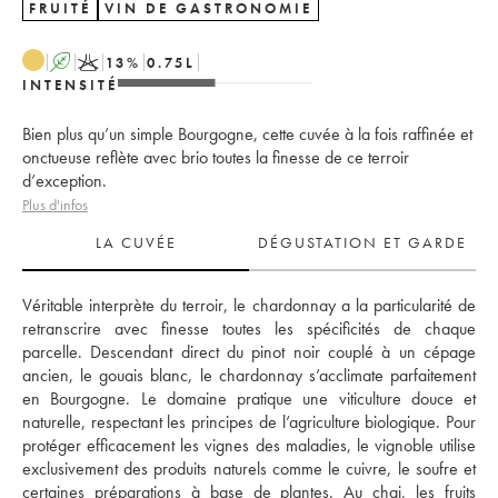
FRUITÉ
VIN DE GASTRONOMIE
A
K
13
%
0.75
L
INTENSITÉ
Bien plus qu’un simple Bourgogne, cette cuvée à la fois raffinée et
onctueuse reflète avec brio toutes la finesse de ce terroir
d’exception.
Plus d'infos
LA CUVÉE
DÉGUSTATION ET GARDE
Véritable interprète du terroir, le chardonnay a la particularité de 
retranscrire avec finesse toutes les spécificités de chaque 
parcelle. Descendant direct du pinot noir couplé à un cépage 
ancien, le gouais blanc, le chardonnay s’acclimate parfaitement 
en Bourgogne. Le domaine pratique une viticulture douce et 
naturelle, respectant les principes de l’agriculture biologique. Pour 
protéger efficacement les vignes des maladies, le vignoble utilise 
exclusivement des produits naturels comme le cuivre, le soufre et 
certaines préparations à base de plantes. Au chai, les fruits 