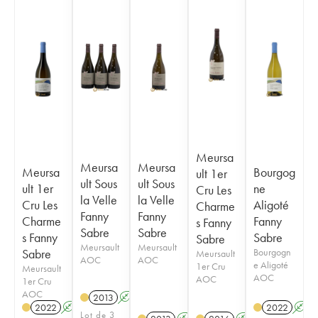
Meursa
Meursa
Meursa
Meursa
Bourgog
ult 1er
ult Sous
ult Sous
ult 1er
ne
Cru Les
la Velle
la Velle
Cru Les
Aligoté
Charme
Fanny
Fanny
Charme
Fanny
s Fanny
Sabre
Sabre
s Fanny
Sabre
Sabre
Meursault
Meursault
Sabre
Bourgogn
Meursault
AOC
AOC
e Aligoté
1er Cru
Meursault
AOC
AOC
1er Cru
AOC
2013
A
2022
A
2022
A
Lot de 3