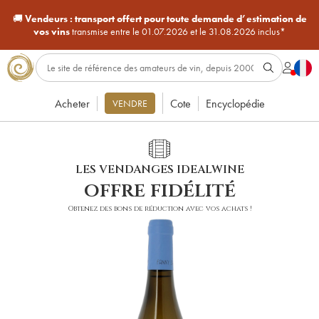
🚚
Vendeurs :
transport offert pour toute demande d’estimation de
vos vins
transmise entre le 01.07.2026 et le 31.08.2026 inclus*
Acheter
Cote
Encyclopédie
VENDRE
LES VENDANGES IDEALWINE
offre fidélité
Obtenez des bons de réduction avec vos achats !