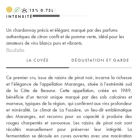
A
K
13
%
0.75
L
INTENSITÉ
Un chardonnay précis et élégant, marqué par des parfums
authentiques de citron confit et de pomme verte, idéal pour les
amateurs de vins blancs purs et vibrants.
Plus d'infos
LA CUVÉE
DÉGUSTATION ET GARDE
Ce premier cru, issus de raisins de pinot noir, incarne la richesse 
et l’élégance de l’appellation Maranges, située à l’extrémité sud 
de la Côte de Beaune. Cette appellation, créée en 1989, 
bénéficie d’un terroir unique marqué par des sols calcaires et 
marneux, typiques de la région, qui confèrent aux vins profondeur 
et minéralité. Le climat de La Fussière, un lieu-dit emblématique 
des Maranges, est reconnu pour sa capacité à produire des 
rouges charpentés et savoureux. Les raisins de pinot noir sont 
récoltés manuellement pour préserver leur intégrité. La 
fermentation se déroule en cuves ouvertes avec une macération 