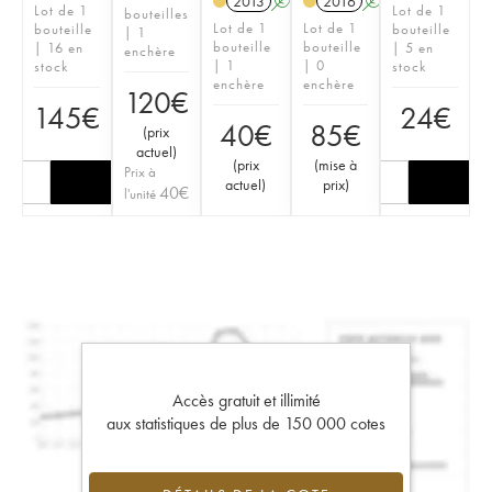
2013
A
2016
A
Lot de 1
Lot de 1
bouteilles
Lot de 1
Lot de 1
bouteille
bouteille
| 1
bouteille
bouteille
| 16 en
| 5 en
enchère
| 1
| 0
stock
stock
enchère
enchère
120
€
145
€
24
€
40
€
85
€
(
prix
actuel
)
(
prix
(
mise à
Prix à
actuel
)
prix
)
40
€
l'unité
Accès gratuit et illimité
aux statistiques de plus de 150 000 cotes