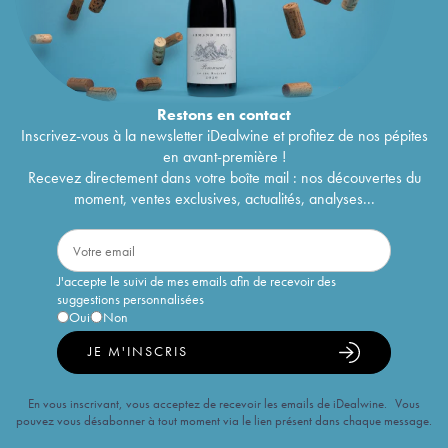
Restons en
contact
Inscrivez-vous à la newsletter iDealwine et profitez de nos pépites
en avant-première !
Recevez directement dans votre boîte mail : nos découvertes du
moment, ventes exclusives, actualités, analyses...
J'accepte le suivi de mes emails afin de recevoir des
suggestions personnalisées
Oui
Non
JE M'INSCRIS
En vous inscrivant, vous acceptez de recevoir les emails de iDealwine. Vous
pouvez vous désabonner à tout moment via le lien présent dans chaque message.